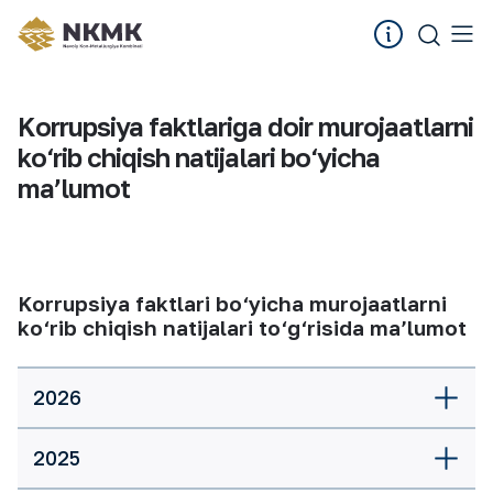
Korrupsiya faktlariga doir murojaatlarni
ko‘rib chiqish natijalari bo‘yicha
maʼlumot
Korrupsiya faktlari bo‘yicha murojaatlarni
ko‘rib chiqish natijalari to‘g‘risida ma’lumot
2026
2025