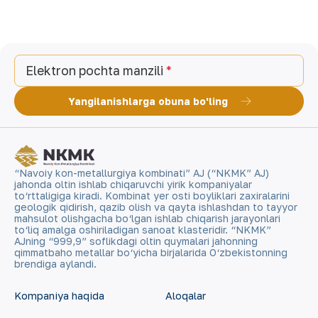
Elektron pochta manzili
Yangilanishlarga obuna bo'ling
“Navoiy kon-metallurgiya kombinati” AJ (“NKMK” AJ)
jahonda oltin ishlab chiqaruvchi yirik kompaniyalar
to‘rttaligiga kiradi. Kombinat yer osti boyliklari zaxiralarini
geologik qidirish, qazib olish va qayta ishlashdan to tayyor
mahsulot olishgacha bo‘lgan ishlab chiqarish jarayonlari
to‘liq amalga oshiriladigan sanoat klasteridir. “NKMK”
AJning “999,9” soflikdagi oltin quymalari jahonning
qimmatbaho metallar bo‘yicha birjalarida O‘zbekistonning
brendiga aylandi.
Kompaniya haqida
Aloqalar