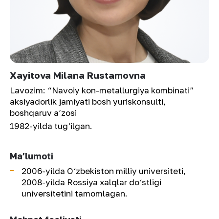
Xayitova Milana Rustamovna
Lavozim:
“Navoiy kon-metallurgiya kombinati”
aksiyadorlik jamiyati bosh yuriskonsulti,
boshqaruv a’zosi
1982-yilda tug‘ilgan.
Ma’lumoti
2006-yilda O‘zbekiston milliy universiteti,
2008-yilda Rossiya xalqlar do‘stligi
universitetini tamomlagan.