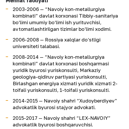
Mehnat faoliyati
2003-2006 —
“Navoiy kon-metallurgiya
kombinati” davlat korxonasi Tibbiy-sanitariya
bo‘limi umumiy bo‘limi ish yurituvchisi,
avtomatlashtirilgan tizimlar bo‘limi xodimi.
2006-2008 —
Rossiya xalqlar do‘stligi
universiteti talabasi.
2008-2014 —
“Navoiy kon-metallurgiya
kombinati” davlat korxonasi boshqarmasi
yuridik byurosi yuriskonsulti, Markaziy
geologiya-qidiruv partiyasi yuriskonsulti,
Birlashgan energiya xizmati yuridik xizmati 2-
toifali yuriskonsulti, 1-toifali yuriskonsulti.
2014-2015 —
Navoiy shahri “Xudoyberdiyev”
advokatlik byurosi stajyor advokati.
2015-2017 —
Navoiy shahri “LEX-NAVOIY”
advokatlik byurosi boshqaruvchisi.