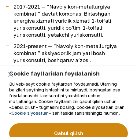
2017-2021 —
“Navoiy kon-metallurgiya
kombinati” davlat korxonasi Birlashgan
energiya xizmati yuridik xizmati 1-toifali
yuriskonsulti, yuridik bo‘limi 1-toifali
yuriskonsulti, yetakchi yuriskonsulti.
2021-present —
“Navoiy kon-metallurgiya
kombinati” aksiyadorlik jamiyati bosh
yuriskonsulti, boshqaruv a’zosi.
Cookie fayllaridan foydalanish
Bu veb-sayt cookie fayllardan foydalanadi. Ularning
Ro‘yxatga qaytish
ba’zilari saytning ishlashini ta’minlaydi, boshqalari esa
foydalanuvchi taassurotini yaxshilash uchun
mo‘ljallangan. Cookie fayllarimizni qabul qilish uchun
«Qabul qilish» tugmasini bosing. Cookie siyosatlari bilan
«Cookie siyosatlari»
sahifasida tanishishingiz mumkin.
Elektron pochta manzili
Qabul qilish