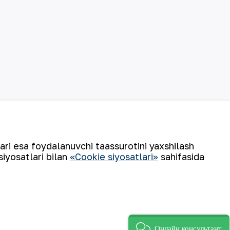
lari esa foydalanuvchi taassurotini yaxshilash
siyosatlari bilan
«Cookie siyosatlari»
sahifasida
©
2026
“NKMK” AJ
Онлайн консультант