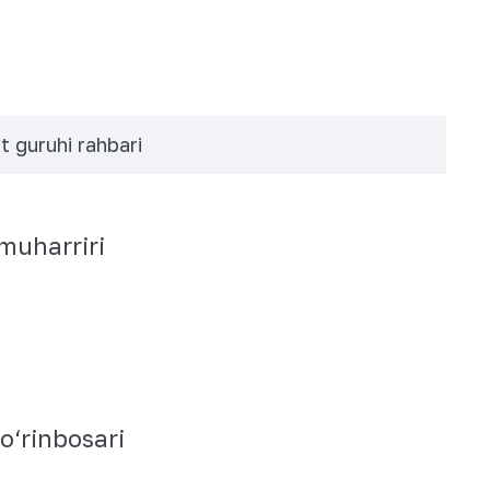
t guruhi rahbari
muharriri
o‘rinbosari