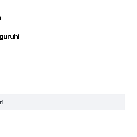
a
guruhi
ri