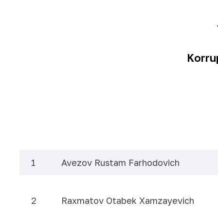
Korru
1
Avezov Rustam Farhodovich
2
Raxmatov Otabek Xamzayevich