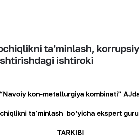
chiqlikni taʼminlash, korrupsi
shtirishdagi ishtiroki
“Navoiy kon-metallurgiya kombinati” AJd
chiqlikni ta’minlash bo‘yicha ekspert guru
TARKIBI