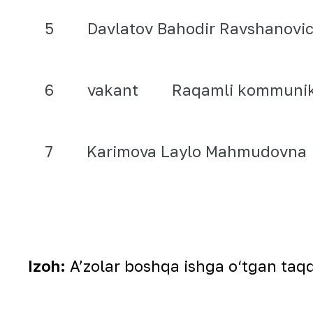
5
Davlatov Bahodir Ravshanovi
6
vakant
Raqamli kommunikat
7
Karimova Laylo Mahmudovna
Izoh:
A’zolar boshqa ishga o‘tgan taqd