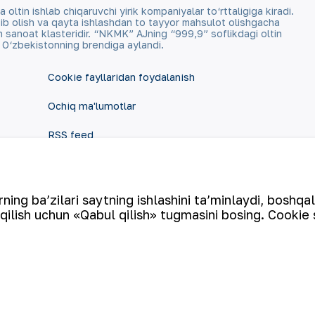
tin ishlab chiqaruvchi yirik kompaniyalar to‘rttaligiga kiradi.
qazib olish va qayta ishlashdan to tayyor mahsulot olishgacha
an sanoat klasteridir. “NKMK” AJning “999,9” soflikdagi oltin
a O‘zbekistonning brendiga aylandi.
Cookie fayllaridan foydalanish
Ochiq ma'lumotlar
RSS feed
ing ba’zilari saytning ishlashini ta’minlaydi, boshqa
qilish uchun «Qabul qilish» tugmasini bosing. Cookie 