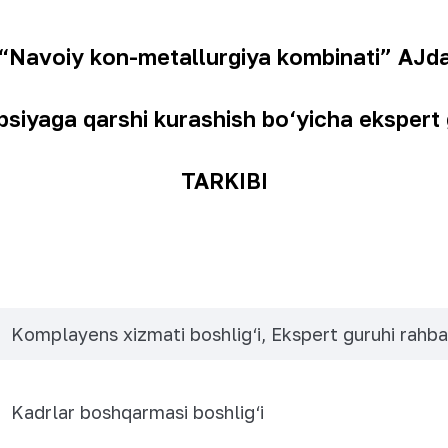
“Navoiy kon-metallurgiya kombinati” AJd
psiyaga qarshi kurashish bo‘yicha ekspert 
TARKIBI
Komplayens xizmati boshlig‘i, Ekspert guruhi rahba
Kadrlar boshqarmasi boshlig‘i