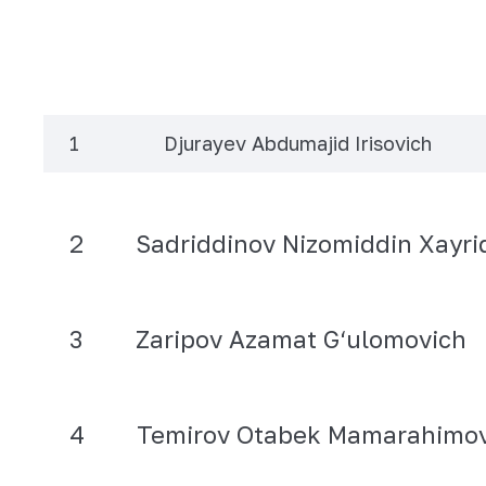
1
Djurayev Abdumajid Irisovich
2
Sadriddinov Nizomiddin Xayri
3
Zaripov Azamat G‘ulomovich
4
Temirov Otabek Mamarahimov