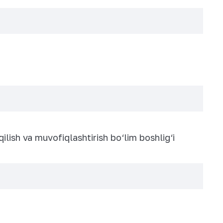
ilish va muvofiqlashtirish bo‘lim boshlig‘i