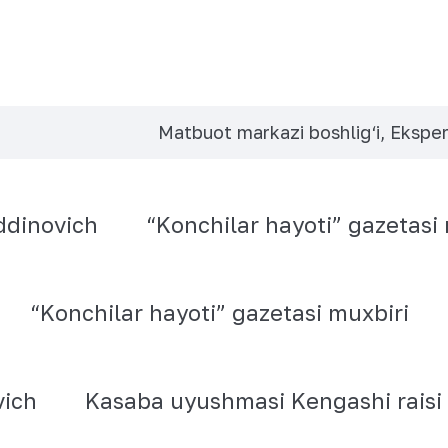
Matbuot markazi boshlig‘i, Eksper
ddinovich
“Konchilar hayoti” gazetasi 
“Konchilar hayoti” gazetasi muxbiri
ich
Kasaba uyushmasi Kengashi raisi 