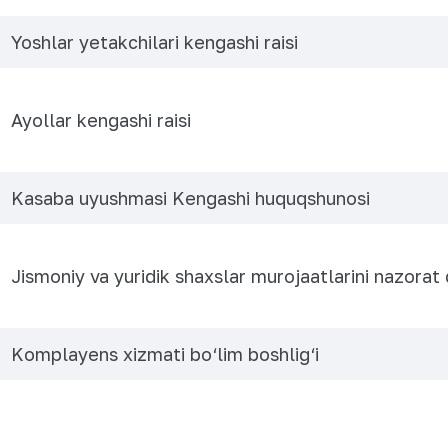
Yoshlar yetakchilari kengashi raisi
Ayollar kengashi raisi
Kasaba uyushmasi Kengashi huquqshunosi
Jismoniy va yuridik shaxslar murojaatlarini nazorat q
Komplayens xizmati bo‘lim boshlig‘i