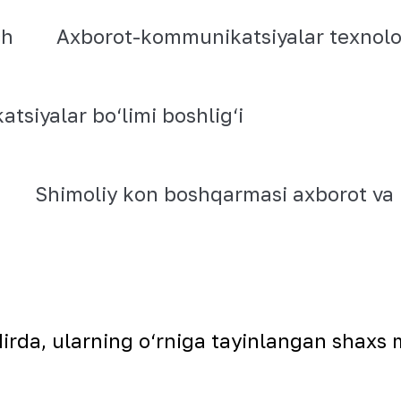
ch
Axborot-kommunikatsiyalar texnolog
siyalar bo‘limi boshlig‘i
Shimoliy kon boshqarmasi axborot va 
irda, ularning o‘rniga tayinlangan shaxs 