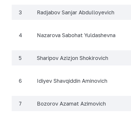
3
Radjabov Sanjar Abdulloyevich
4
Nazarova Sabohat Yuldashevna
5
Sharipov Azizjon Shokirovich
6
Idiyev Shavqiddin Aminovich
7
Bozorov Azamat Azimovich