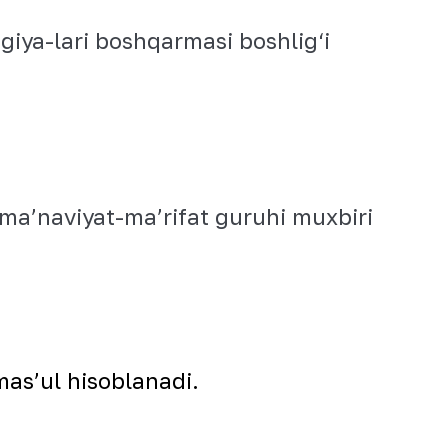
iya-lari boshqarmasi boshlig‘i
ma’naviyat-ma’rifat guruhi muxbiri
mas’ul hisoblanadi.