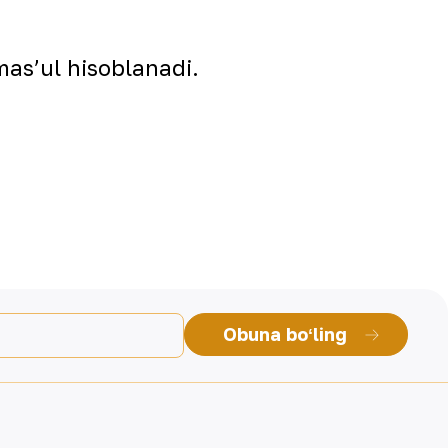
mas’ul hisoblanadi.
Obuna boʻling