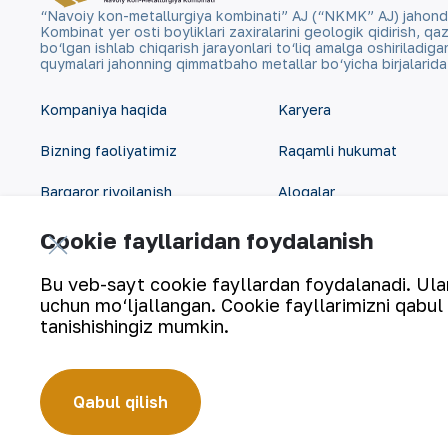
“Navoiy kon-metallurgiya kombinati” AJ (“NKMK” AJ) jahonda ol
Kombinat yer osti boyliklari zaxiralarini geologik qidirish, 
bo‘lgan ishlab chiqarish jarayonlari to‘liq amalga oshiriladig
quymalari jahonning qimmatbaho metallar bo‘yicha birjalarid
Kompaniya haqida
Karyera
Bizning faoliyatimiz
Raqamli hukumat
Barqaror rivojlanish
Aloqalar
Investorlarga
Sayt xaritasi
Cookie fayllaridan foydalanish
Matbout xizmati
Foydalanish shartlari
Bu veb-sayt cookie fayllardan foydalanadi. Ularn
uchun mo‘ljallangan. Cookie fayllarimizni qabul 
tanishishingiz mumkin.
Qabul qilish