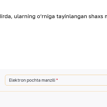
irda, ularning o‘rniga tayinlangan shaxs 
Elektron pochta manzili