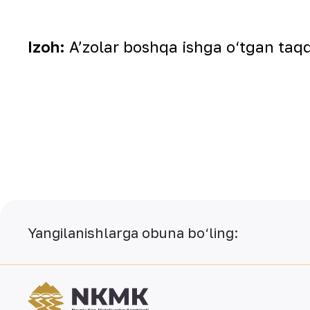
Izoh:
A’zolar boshqa ishga o‘tgan taqd
Yangilanishlarga obuna bo‘ling: