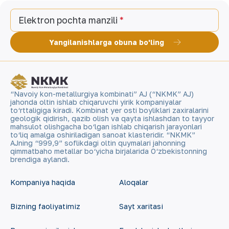
Elektron pochta manzili
Yangilanishlarga obuna bo'ling
“Navoiy kon-metallurgiya kombinati” AJ (“NKMK” AJ)
jahonda oltin ishlab chiqaruvchi yirik kompaniyalar
to‘rttaligiga kiradi. Kombinat yer osti boyliklari zaxiralarini
geologik qidirish, qazib olish va qayta ishlashdan to tayyor
mahsulot olishgacha bo‘lgan ishlab chiqarish jarayonlari
to‘liq amalga oshiriladigan sanoat klasteridir. “NKMK”
AJning “999,9” soflikdagi oltin quymalari jahonning
qimmatbaho metallar bo‘yicha birjalarida O‘zbekistonning
brendiga aylandi.
Kompaniya haqida
Aloqalar
Bizning faoliyatimiz
Sayt xaritasi