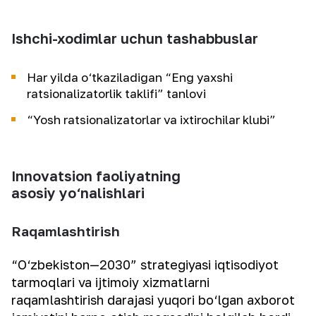
Ishchi-xodimlar uchun tashabbuslar
Har yilda o‘tkaziladigan “Eng yaxshi
ratsionalizatorlik taklifi” tanlovi
“Yosh ratsionalizatorlar va ixtirochilar klubi”
Innovatsion faoliyatning
asosiy yo‘nalishlari
Raqamlashtirish
“O‘zbekiston—2030” strategiyasi iqtisodiyot
tarmoqlari va ijtimoiy xizmatlarni
raqamlashtirish darajasi yuqori bo‘lgan axborot