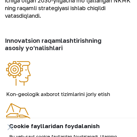
ichiga olgan 2030-yilgacha mo‘ljallangan NKMK
ning raqamli strategiyasi ishlab chiqildi
vatasdiqlandi.
Innovatsion raqamlashtirishning
asosiy yo‘nalishlari
Kon-geologik axborot tizimlarini joriy etish
Cookie fayllaridan foydalanish
Kon ishlarini raqamli boshqarish
Bu veb-sayt cookie fayllardan foydalanadi. Ularning