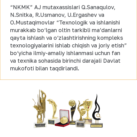
“NKMK” AJ mutaxassislari Q.Sanaqulov,
N.Snitka, R.Usmanov, U.Ergashev va
O.Mustaqimovlar “Texnologik va ishlanishi
murakkab bo‘lgan oltin tarkibli maʼdanlarni
qayta ishlash va o‘zlashtirishning kompleks
texnologiyalarini ishlab chiqish va joriy etish”
bo‘yicha ilmiy-amaliy ishlanmasi uchun fan
va texnika sohasida birinchi darajali Davlat
mukofoti bilan taqdirlandi.