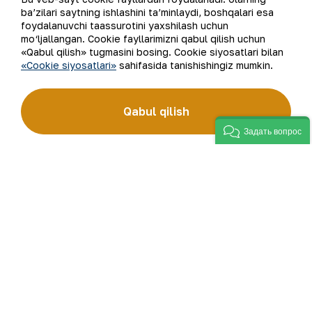
ba’zilari saytning ishlashini ta’minlaydi, boshqalari esa
foydalanuvchi taassurotini yaxshilash uchun
mo‘ljallangan. Cookie fayllarimizni qabul qilish uchun
«Qabul qilish» tugmasini bosing. Cookie siyosatlari bilan
«Cookie siyosatlari»
sahifasida tanishishingiz mumkin.
Ma’danni qayta ishlash texnologik
jarayonlarida sun’iy intellekt tizimlaridan
Qabul qilish
foydalanish
Задать вопрос
Qayta ishlash jarayonlariga innovatsion
texnologiyalarni joriy etish/ MES tizimlarini joriy
etish