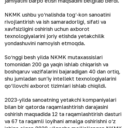
jamiyatini barpo etish maqsadini belgilab berdi.
NKMK ushbu yo‘nalishda tog‘-kon sanoatini
rivojlantirish va ish samaradorligi, sifati va
xavfsizligini oshirish uchun axborot
texnologiyalarini joriy etishda yetakchilik
yondashuvini namoyish etmoqda.
So‘nggi besh yilda NKMK mutaxassislari
tomonidan 200 ga yaqin ishlab chiqarish va
boshqaruv vazifalarini bajaradigan 40 dan ortiq,
shu jumladan sun’iy intellekt texnologiyalarini
qo‘llovchi axborot tizimlari ishlab chiqildi.
2023-yilda sanoatning yetakchi kompaniyalari
bilan bir qatorda raqamlashtirish darajasini
oshirish maqsadida 12 ta raqamlashtirish dasturi
va 67 ta raqamli loyihani amalga oshirishni o‘z