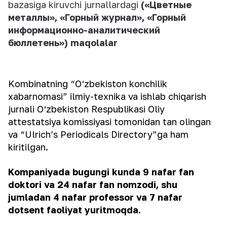
bazasiga kiruvchi jurnallardagi
(«Цветные
металлы», «Горный журнал», «Горный
информационно-аналитический
бюллетень») maqolalar
Kombinatning “O‘zbekiston konchilik
xabarnomasi” ilmiy-texnika va ishlab chiqarish
jurnali O‘zbekiston Respublikasi Oliy
attestatsiya komissiyasi tomonidan tan olingan
va “Ulrich’s Periodicals Directory”ga ham
kiritilgan.
Kompaniyada bugungi kunda 9 nafar fan
doktori va 24 nafar fan nomzodi, shu
jumladan 4 nafar professor va 7 nafar
dotsent faoliyat yuritmoqda.