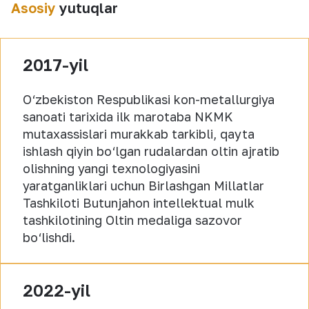
Asosiy
yutuqlar
2017-yil
O‘zbekiston Respublikasi kon-metallurgiya
sanoati tarixida ilk marotaba NKMK
mutaxassislari murakkab tarkibli, qayta
ishlash qiyin bo‘lgan rudalardan oltin ajratib
olishning yangi texnologiyasini
yaratganliklari uchun Birlashgan Millatlar
Tashkiloti Butunjahon intellektual mulk
tashkilotining Oltin medaliga sazovor
bo‘lishdi.
2022-yil