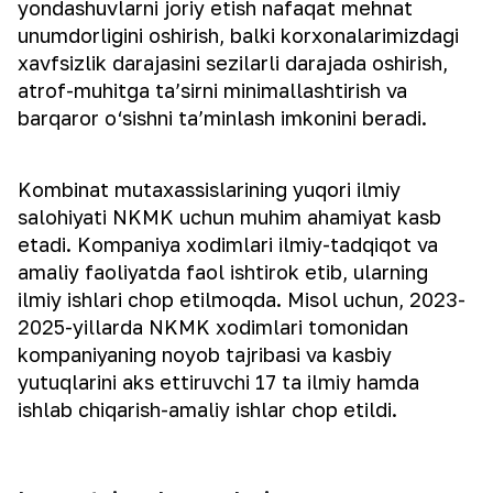
yondashuvlarni joriy etish nafaqat mehnat
unumdorligini oshirish, balki korxonalarimizdagi
xavfsizlik darajasini sezilarli darajada oshirish,
atrof-muhitga ta’sirni minimallashtirish va
barqaror o‘sishni ta’minlash imkonini beradi.
Kombinat mutaxassislarining yuqori ilmiy
salohiyati NKMK uchun muhim ahamiyat kasb
etadi. Kompaniya xodimlari ilmiy-tadqiqot va
amaliy faoliyatda faol ishtirok etib, ularning
ilmiy ishlari chop etilmoqda. Misol uchun, 2023-
2025-yillarda NKMK xodimlari tomonidan
kompaniyaning noyob tajribasi va kasbiy
yutuqlarini aks ettiruvchi 17 ta ilmiy hamda
ishlab chiqarish-amaliy ishlar chop etildi.