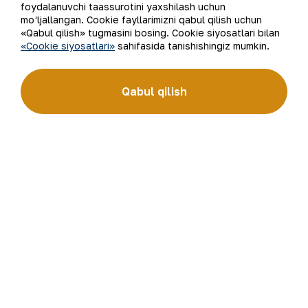
foydalanuvchi taassurotini yaxshilash uchun
mo‘ljallangan. Cookie fayllarimizni qabul qilish uchun
«Qabul qilish» tugmasini bosing. Cookie siyosatlari bilan
«Cookie siyosatlari»
sahifasida tanishishingiz mumkin.
Ro‘yxatga qaytish
Qabul qilish
Elektron pochta manzili
Yangilanishlarga obuna bo'ling
“Navoiy kon-metallurgiya kombinati” AJ (“NKMK” AJ)
jahonda oltin ishlab chiqaruvchi yirik kompaniyalar
to‘rttaligiga kiradi. Kombinat yer osti boyliklari zaxiralarini
geologik qidirish, qazib olish va qayta ishlashdan to tayyor
mahsulot olishgacha bo‘lgan ishlab chiqarish jarayonlari
to‘liq amalga oshiriladigan sanoat klasteridir. “NKMK”
AJning “999,9” soflikdagi oltin quymalari jahonning