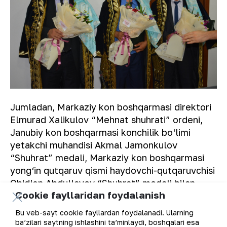
Jumladan, Markaziy kon boshqarmasi direktori
Elmurad Xalikulov “Mehnat shuhrati” ordeni,
Janubiy kon boshqarmasi konchilik bo‘limi
yetakchi muhandisi Akmal Jamonkulov
“Shuhrat” medali, Markaziy kon boshqarmasi
yong‘in qutqaruv qismi haydovchi-qutqaruvchisi
Obidjon Abdullayev “Shuhrat” medali bilan
Cookie fayllaridan foydalanish
taqdirlandi.
Bu veb-sayt cookie fayllardan foydalanadi. Ularning
“NKMK” AJ Matbuot xizmati.
ba’zilari saytning ishlashini ta’minlaydi, boshqalari esa