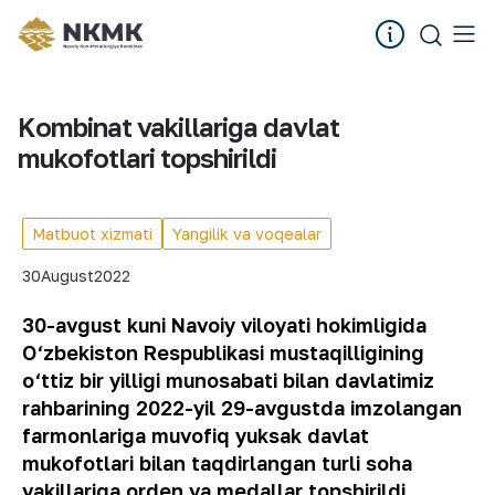
Kombinat vakillariga davlat
mukofotlari topshirildi
Matbuot xizmati
Yangilik va voqealar
30
August
2022
30-avgust kuni Navoiy viloyati hokimligida
O‘zbekiston Respublikasi mustaqilligining
o‘ttiz bir yilligi munosabati bilan davlatimiz
rahbarining 2022-yil 29-avgustda imzolangan
farmonlariga muvofiq yuksak davlat
mukofotlari bilan taqdirlangan turli soha
vakillariga orden va medallar topshirildi.