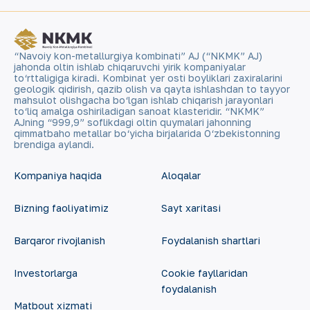
“Navoiy kon-metallurgiya kombinati” AJ (“NKMK” AJ)
jahonda oltin ishlab chiqaruvchi yirik kompaniyalar
to‘rttaligiga kiradi. Kombinat yer osti boyliklari zaxiralarini
geologik qidirish, qazib olish va qayta ishlashdan to tayyor
mahsulot olishgacha bo‘lgan ishlab chiqarish jarayonlari
to‘liq amalga oshiriladigan sanoat klasteridir. “NKMK”
AJning “999,9” soflikdagi oltin quymalari jahonning
qimmatbaho metallar bo‘yicha birjalarida O‘zbekistonning
brendiga aylandi.
Kompaniya haqida
Aloqalar
Bizning faoliyatimiz
Sayt xaritasi
Barqaror rivojlanish
Foydalanish shartlari
Investorlarga
Cookie fayllaridan
foydalanish
Matbout xizmati