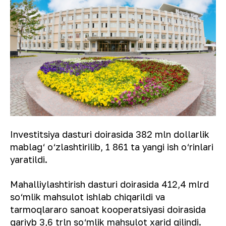
Investitsiya dasturi doirasida 382 mln dollarlik
mablag‘ o‘zlashtirilib, 1 861 ta yangi ish o‘rinlari
yaratildi.
Mahalliylashtirish dasturi doirasida 412,4 mlrd
so‘mlik mahsulot ishlab chiqarildi va
tarmoqlararo sanoat kooperatsiyasi doirasida
qariyb 3,6 trln so‘mlik mahsulot xarid qilindi.