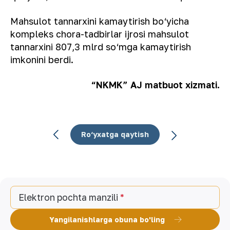
Mahsulot tannarxini kamaytirish bo‘yicha
kompleks chora-tadbirlar ijrosi mahsulot
tannarxini 807,3 mlrd so‘mga kamaytirish
imkonini berdi.
“NKMK” AJ matbuot xizmati.
Ro‘yxatga qaytish
Elektron pochta manzili
Yangilanishlarga obuna bo'ling