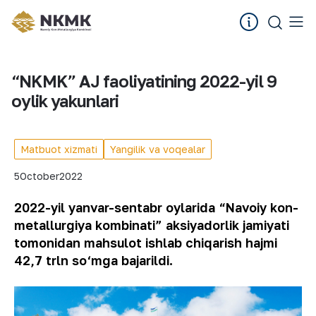
“NKMK” AJ faoliyatining 2022-yil 9
oylik yakunlari
Matbuot xizmati
Yangilik va voqealar
5
October
2022
2022-yil yanvar-
sentabr
oylarida “Navoiy kon-
metallurgiya kombinati” aksiyadorlik jamiyati
tomonidan mahsulot ishlab chiqarish hajmi
42,7 trln so‘mga
bajarildi.