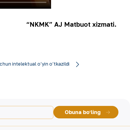
“NKMK” AJ Matbuot xizmati.
chun intelektual o‘yin o‘tkazildi
Obuna boʻling