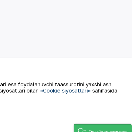
lari esa foydalanuvchi taassurotini yaxshilash
siyosatlari bilan
«Cookie siyosatlari»
sahifasida
©
2026
“NKMK” AJ
Онлайн консультант