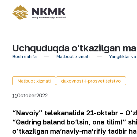
Uchquduqda o'tkazilgan maʼn
Bosh sahifa
Matbout xizmati
Yangiliklar va
Matbuot xizmati
duxovnost-i-prosvetitelstvo
October
2022
11
“Navoiy” telekanalida 21-oktabr – O‘zbe
“Qadring baland bo‘lsin, ona tilim!” 
o’tkazilgan maʼnaviy-maʼrifiy tadbir h