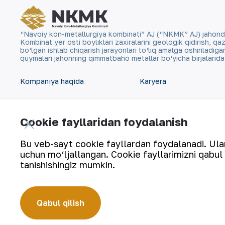
“Navoiy kon-metallurgiya kombinati” AJ (“NKMK” AJ) jahonda ol
Kombinat yer osti boyliklari zaxiralarini geologik qidirish, 
bo‘lgan ishlab chiqarish jarayonlari to‘liq amalga oshiriladig
quymalari jahonning qimmatbaho metallar bo‘yicha birjalarid
Kompaniya haqida
Karyera
Bizning faoliyatimiz
Raqamli hukumat
Cookie fayllaridan foydalanish
Barqaror rivojlanish
Aloqalar
Bu veb-sayt cookie fayllardan foydalanadi. Ularn
Investorlarga
Sayt xaritasi
uchun mo‘ljallangan. Cookie fayllarimizni qabul 
Matbout xizmati
tanishishingiz mumkin.
Foydalanish shartlari
Qabul qilish