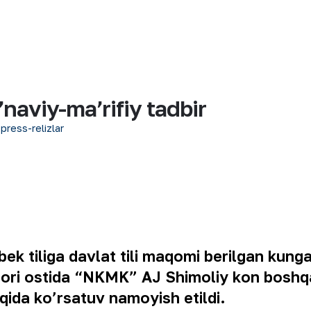
aviy-maʼrifiy tadbir
 press-relizlar
k tiliga davlat tili maqomi berilgan kunga 
shiori ostida “NKMK” AJ Shimoliy kon boshq
aqida ko’rsatuv namoyish etildi.