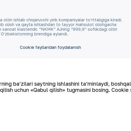
tin ishlab chiqaruvchi yirik kompaniyalar to‘rttaligiga kiradi.
qazib olish va qayta ishlashdan to tayyor mahsulot olishgacha
an sanoat klasteridir. “NKMK” AJning “999,9” soflikdagi oltin
a O‘zbekistonning brendiga aylandi.
Cookie fayllaridan foydalanish
Ochiq ma'lumotlar
RSS feed
ing ba’zilari saytning ishlashini ta’minlaydi, boshqa
qilish uchun «Qabul qilish» tugmasini bosing. Cookie 