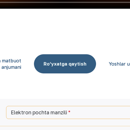
va matbuot
Ro‘yxatga qaytish
Yoshlar u
anjumani
Elektron pochta manzili