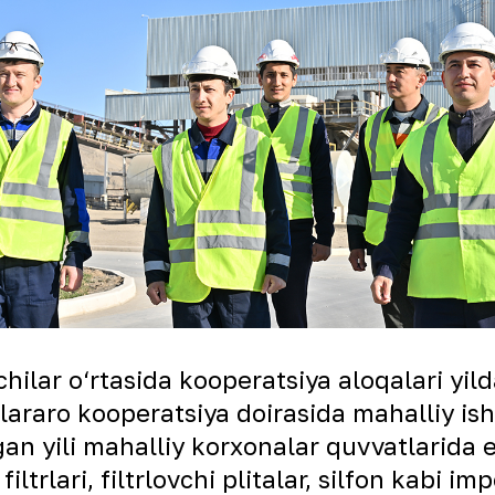
hilar o‘rtasida kooperatsiya aloqalari yi
lararo kooperatsiya doirasida mahalliy ish
gan yili mahalliy korxonalar quvvatlarida 
 filtrlari, filtrlovchi plitalar, silfon kabi 