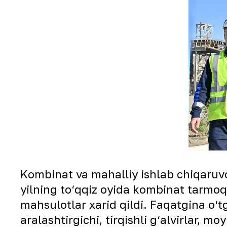
Kombinat va mahalliy ishlab chiqaruvc
yilning to‘qqiz oyida kombinat tarmoq
mahsulotlar xarid qildi. Faqatgina o‘t
aralashtirgichi, tirqishli g‘alvirlar, moy