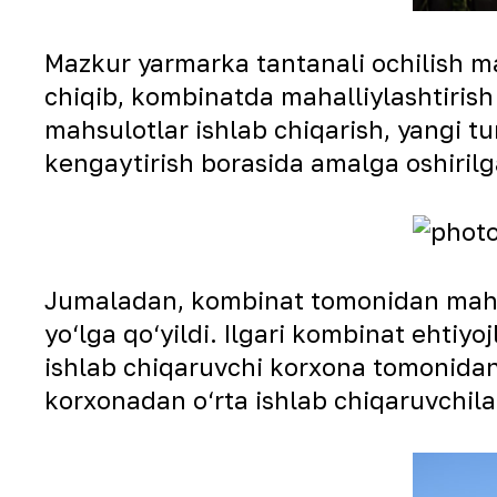
Mazkur yarmarka tantanali ochilish m
chiqib, kombinatda mahalliylashtirish
mahsulotlar ishlab chiqarish, yangi t
kengaytirish borasida amalga oshirilga
Jumaladan, kombinat tomonidan mahall
yo‘lga qo‘yildi. Ilgari kombinat ehtiy
ishlab chiqaruvchi korxona tomonidan 
korxonadan o‘rta ishlab chiqaruvchilar 