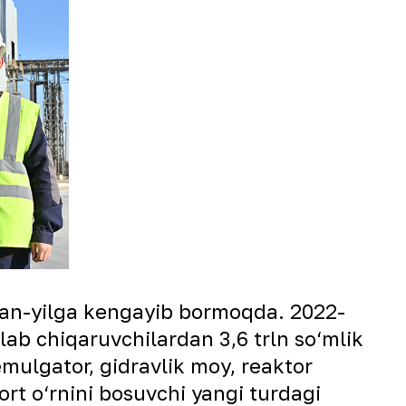
ldan-yilga kengayib bormoqda. 2022-
lab chiqaruvchilardan 3,6 trln so‘mlik
emulgator, gidravlik moy, reaktor
import o‘rnini bosuvchi yangi turdagi