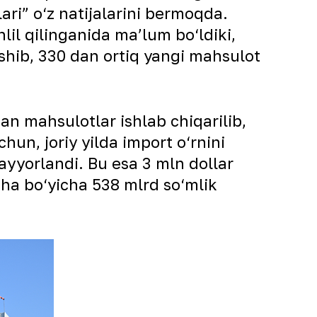
lari” o‘z natijalarini bermoqda.
lil qilinganida maʼlum bo‘ldiki,
shib, 330 dan ortiq yangi mahsulot
an mahsulotlar ishlab chiqarilib,
chun, joriy yilda import o‘rnini
ayyorlandi. Bu esa 3 mln dollar
yiha bo‘yicha 538 mlrd so‘mlik