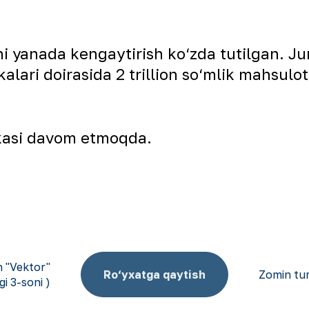
 yanada kengaytirish ko‘zda tutilgan. Jum
ari doirasida 2 trillion so‘mlik mahsulotl
kasi davom etmoqda.
 "Vektor"
Ro‘yxatga qaytish
Zomin tu
gi 3-soni )