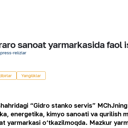
aro sanoat yarmarkasida faol 
 press-relizlar
birlar
Yangiliklar
shahridagi “Gidro stanko servis” MChJning 
ka, energetika, kimyo sanoati va qurilish m
oat yarmarkasi o‘tkazilmoqda. Mazkur yar