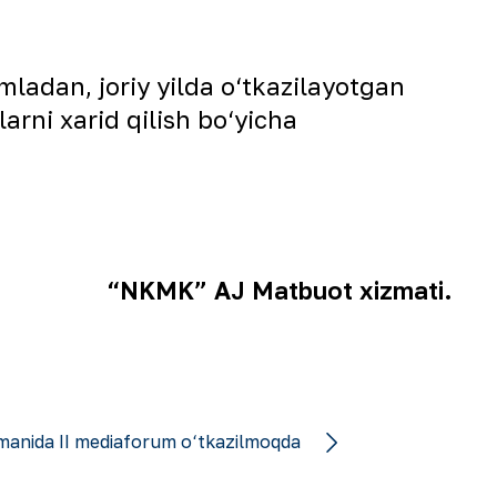
ladan, joriy yilda o‘tkazilayotgan
arni xarid qilish bo‘yicha
“NKMK” AJ Matbuot xizmati.
manida II mediaforum o‘tkazilmoqda