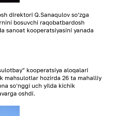
sh direktori Q.Sanaqulov so‘zga
o‘rnini bosuvchi raqobatbardosh
mda sanoat kooperatsiyasini yanada
ulotbay” kooperatsiya aloqalari
lik mahsulotlar hozirda 26 ta mahalliy
na so‘nggi uch yilda kichik
ravarga oshdi.