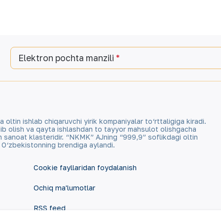
Elektron pochta manzili
tin ishlab chiqaruvchi yirik kompaniyalar to‘rttaligiga kiradi.
qazib olish va qayta ishlashdan to tayyor mahsulot olishgacha
an sanoat klasteridir. “NKMK” AJning “999,9” soflikdagi oltin
a O‘zbekistonning brendiga aylandi.
Cookie fayllaridan foydalanish
Ochiq ma'lumotlar
RSS feed