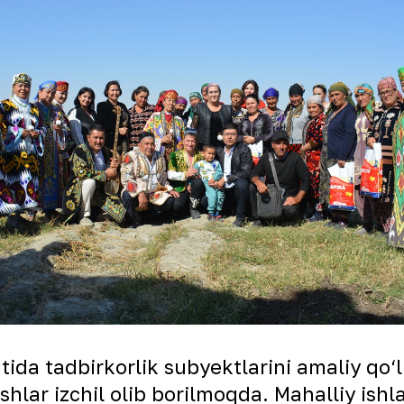
tida tadbirkorlik subyektlarini amaliy qo
hlar izchil olib borilmoqda. Mahalliy ishl