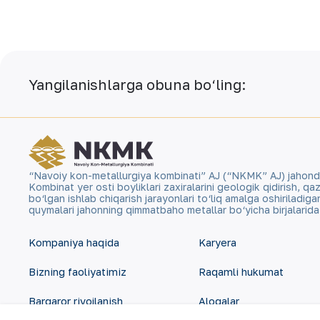
Yangilanishlarga obuna bo‘ling:
“Navoiy kon-metallurgiya kombinati” AJ (“NKMK” AJ) jahonda ol
Kombinat yer osti boyliklari zaxiralarini geologik qidirish, 
bo‘lgan ishlab chiqarish jarayonlari to‘liq amalga oshiriladig
quymalari jahonning qimmatbaho metallar bo‘yicha birjalarid
Kompaniya haqida
Karyera
Bizning faoliyatimiz
Raqamli hukumat
Barqaror rivojlanish
Aloqalar