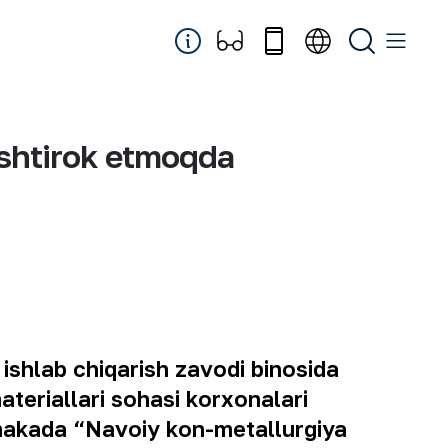
ishtirok etmoqda
ishlab chiqarish zavodi binosidа
ateriallari sohasi korxonalari
makada “Navoiy kon-metallurgiya