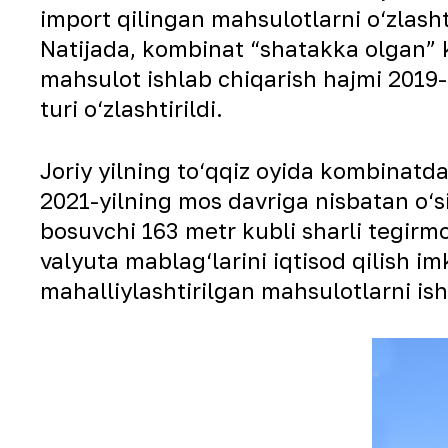
import qilingan mahsulotlarni o‘zlashti
Natijada, kombinat “shatakka olgan” ko
mahsulot ishlab chiqarish hajmi 2019-
turi o‘zlashtirildi.
Joriy yilning to‘qqiz oyida kombinatda
2021-yilning mos davriga nisbatan o‘sis
bosuvchi 163 metr kubli sharli tegirm
valyuta mablag‘larini iqtisod qilish i
mahalliylashtirilgan mahsulotlarni ish