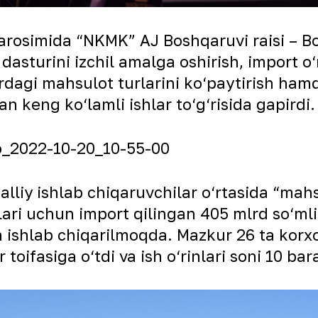
arosimida “NKMK” AJ Boshqaruvi raisi – Bo
 dasturini izchil amalga oshirish, import 
urdagi mahsulot turlarini ko‘paytirish ha
n keng ko‘lamli ishlar to‘g‘risida gapirdi.
iy ishlab chiqaruvchilar o‘rtasida “mahs
ojlari uchun import qilingan 405 mlrd so‘m
ishlab chiqarilmoqda. Mazkur 26 ta korxo
toifasiga o‘tdi va ish o‘rinlari soni 10 ba