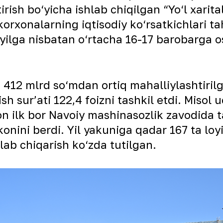
rish bo‘yicha ishlab chiqilgan “Yo‘l xarita
rxonalarning iqtisodiy ko‘rsatkichlari tah
yilga nisbatan o‘rtacha 16-17 barobarga o
 412 mlrd so‘mdan ortiq mahalliylashtirilg
h surʼati 122,4 foizni tashkil etdi. Misol u
on ilk bor Navoiy mashinasozlik zavodida t
mkonini berdi. Yil yakuniga qadar 167 ta lo
lab chiqarish ko‘zda tutilgan.