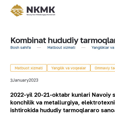
Kombinat hududiy tarmoqlar
Bosh sahifa
Matbout xizmati
Yangiliklar va
Matbuot xizmati
Yangilik va voqealar
Ommaviy tad
January
2023
3
2022-yil 20-21-oktabr kunlari Navoiy 
konchilik va metallurgiya, elektrotexni
ishtirokida hududiy tarmoqlararo san