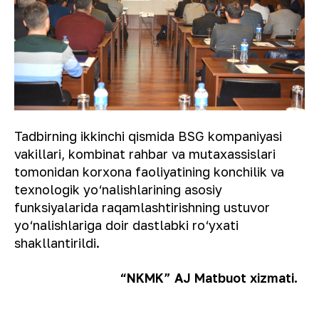
Tadbirning ikkinchi qismida BSG kompaniyasi
vakillari, kombinat rahbar va mutaxassislari
tomonidan korxona faoliyatining konchilik va
texnologik yo‘nalishlarining asosiy
funksiyalarida raqamlashtirishning ustuvor
yo‘nalishlariga doir dastlabki ro‘yxati
shakllantirildi.
“NKMK” AJ Matbuot xizmati.