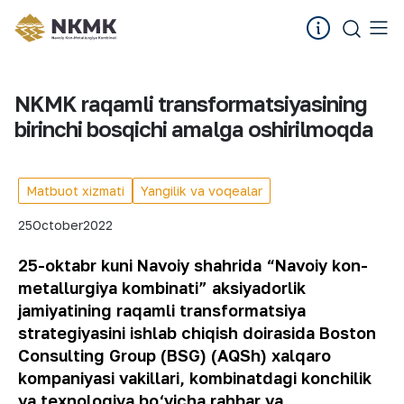
NKMK raqamli transformatsiyasining
birinchi bosqichi amalga oshirilmoqda
Matbuot xizmati
Yangilik va voqealar
25
October
2022
25-oktabr kuni Navoiy shahrida “Navoiy kon-
metallurgiya kombinati” aksiyadorlik
jamiyatining raqamli transformatsiya
strategiyasini ishlab chiqish doirasida Boston
Consulting Group (BSG) (AQSh) xalqaro
kompaniyasi vakillari, kombinatdagi konchilik
va texnologiya bo‘yicha rahbar va