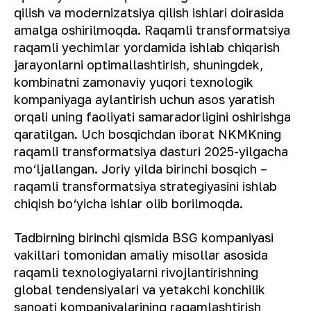
qilish va modernizatsiya qilish ishlari doirasida
amalga oshirilmoqda. Raqamli transformatsiya
raqamli yechimlar yordamida ishlab chiqarish
jarayonlarni optimallashtirish, shuningdek,
kombinatni zamonaviy yuqori texnologik
kompaniyaga aylantirish uchun asos yaratish
orqali uning faoliyati samaradorligini oshirishga
qaratilgan. Uch bosqichdan iborat NKMKning
raqamli transformatsiya dasturi 2025-yilgacha
mo‘ljallangan. Joriy yilda birinchi bosqich –
raqamli transformatsiya strategiyasini ishlab
chiqish bo‘yicha ishlar olib borilmoqda.
Tadbirning birinchi qismida BSG kompaniyasi
vakillari tomonidan amaliy misollar asosida
raqamli texnologiyalarni rivojlantirishning
global tendensiyalari va yetakchi konchilik
sanoati kompaniyalarining raqamlashtirish