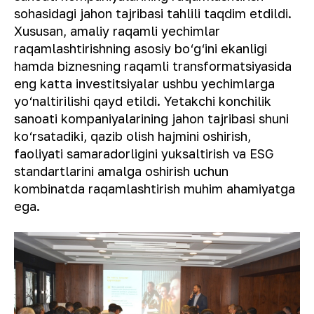
sohasidagi jahon tajribasi tahlili taqdim etdildi.
Xususan, amaliy raqamli yechimlar
raqamlashtirishning asosiy bo‘g‘ini ekanligi
hamda biznesning raqamli transformatsiyasida
eng katta investitsiyalar ushbu yechimlarga
yo‘naltirilishi qayd etildi. Yetakchi konchilik
sanoati kompaniyalarining jahon tajribasi shuni
ko‘rsatadiki, qazib olish hajmini oshirish,
faoliyati samaradorligini yuksaltirish va ESG
standartlarini amalga oshirish uchun
kombinatda raqamlashtirish muhim ahamiyatga
ega.