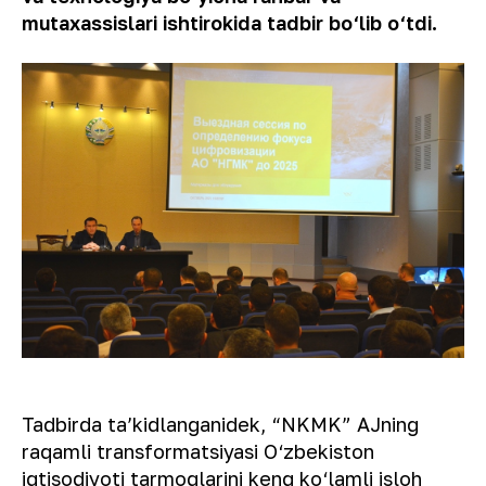
mutaxassislari ishtirokida tadbir bo‘lib o‘tdi.
Tadbirda taʼkidlanganidek, “NKMK” AJning
raqamli transformatsiyasi O‘zbekiston
iqtisodiyoti tarmoqlarini keng ko‘lamli isloh