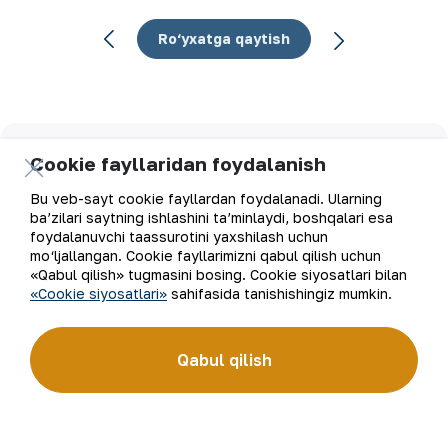
Ro‘yxatga qaytish
Elektron pochta manzili
Cookie fayllaridan foydalanish
Bu veb-sayt cookie fayllardan foydalanadi. Ularning
Yangilanishlarga obuna bo'ling
ba’zilari saytning ishlashini ta’minlaydi, boshqalari esa
foydalanuvchi taassurotini yaxshilash uchun
mo‘ljallangan. Cookie fayllarimizni qabul qilish uchun
«Qabul qilish» tugmasini bosing. Cookie siyosatlari bilan
«Cookie siyosatlari»
sahifasida tanishishingiz mumkin.
“Navoiy kon-metallurgiya kombinati” AJ (“NKMK” AJ)
jahonda oltin ishlab chiqaruvchi yirik kompaniyalar
to‘rttaligiga kiradi. Kombinat yer osti boyliklari zaxiralarini
geologik qidirish, qazib olish va qayta ishlashdan to tayyor
Qabul qilish
mahsulot olishgacha bo‘lgan ishlab chiqarish jarayonlari
to‘liq amalga oshiriladigan sanoat klasteridir. “NKMK”
AJning “999,9” soflikdagi oltin quymalari jahonning
qimmatbaho metallar bo‘yicha birjalarida O‘zbekistonning
brendiga aylandi.