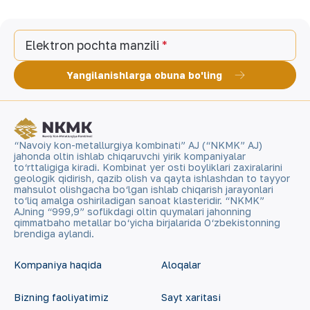
Elektron pochta manzili
Yangilanishlarga obuna bo'ling
“Navoiy kon-metallurgiya kombinati” AJ (“NKMK” AJ)
jahonda oltin ishlab chiqaruvchi yirik kompaniyalar
to‘rttaligiga kiradi. Kombinat yer osti boyliklari zaxiralarini
geologik qidirish, qazib olish va qayta ishlashdan to tayyor
mahsulot olishgacha bo‘lgan ishlab chiqarish jarayonlari
to‘liq amalga oshiriladigan sanoat klasteridir. “NKMK”
AJning “999,9” soflikdagi oltin quymalari jahonning
qimmatbaho metallar bo‘yicha birjalarida O‘zbekistonning
brendiga aylandi.
Kompaniya haqida
Aloqalar
Bizning faoliyatimiz
Sayt xaritasi