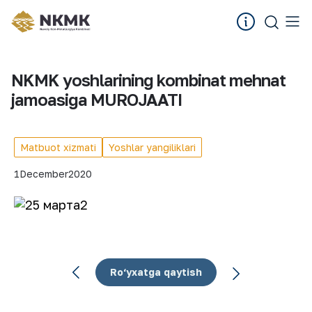
NKMK yoshlarining kombinat mehnat
jamoasiga MUROJAATI
Matbuot xizmati
Yoshlar yangiliklari
1
December
2020
Ro‘yxatga qaytish