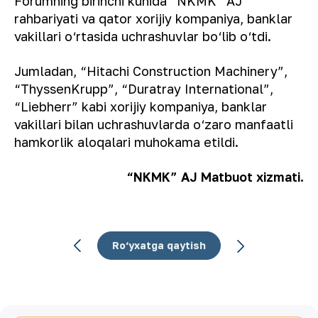
Forumning birinchi kunida “NKMK” AJ
rahbariyati va qator xorijiy kompaniya, banklar
vakillari o‘rtasida uchrashuvlar bo‘lib o‘tdi.
Jumladan, “Hitachi Construction Machinery”,
“ThyssenKrupp”, “Duratray International”,
“Liebherr” kabi xorijiy kompaniya, banklar
vakillari bilan uchrashuvlarda o‘zaro manfaatli
hamkorlik aloqalari muhokama etildi.
“NKMK” AJ Matbuot xizmati.
Ro‘yxatga qaytish