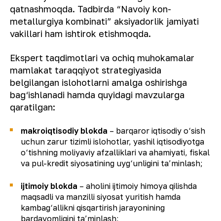
qatnashmoqda. Tadbirda “Navoiy kon-
metallurgiya kombinati” aksiyadorlik jamiyati
vakillari ham ishtirok etishmoqda.
Ekspert taqdimotlari va ochiq muhokamalar
mamlakat taraqqiyot strategiyasida
belgilangan islohotlarni amalga oshirishga
bag‘ishlanadi hamda quyidagi mavzularga
qaratilgan:
makroiqtisodiy blokda
– barqaror iqtisodiy o‘sish
uchun zarur tizimli islohotlar, yashil iqtisodiyotga
o‘tishning moliyaviy afzalliklari va ahamiyati, fiskal
va pul-kredit siyosatining uyg‘unligini ta’minlash;
ijtimoiy blokda
– aholini ijtimoiy himoya qilishda
maqsadli va manzilli siyosat yuritish hamda
kambag‘allikni qisqartirish jarayonining
bardavomligini ta’minlash;