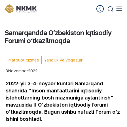
Samarqandda O‘zbekiston Iqtisodiy
Forumi o‘tkazilmoqda
Matbuot xizmati
Yangilik va voqealar
3
November
2022
2022-yil 3-4-noyabr kunlari Samarqand
shahrida “Inson manfaatlarini iqtisodiy
islohotlarning bosh mazmuniga aylantirish”
mavzusida II O‘zbekiston iqtisodiy forumi
o’tkazilmoqda. Bugun ushbu nufuzli Forum o‘z
ishini boshladi.