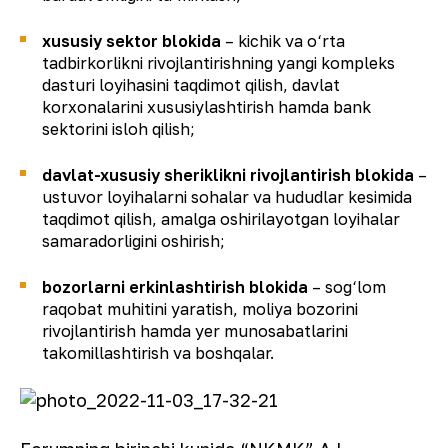
xususiy sektor blokida
– kichik va o‘rta
tadbirkorlikni rivojlantirishning yangi kompleks
dasturi loyihasini taqdimot qilish, davlat
korxonalarini xususiylashtirish hamda bank
sektorini isloh qilish;
davlat-xususiy sheriklikni rivojlantirish blokida
–
ustuvor loyihalarni sohalar va hududlar kesimida
taqdimot qilish, amalga oshirilayotgan loyihalar
samaradorligini oshirish;
bozorlarni erkinlashtirish blokida
– sog‘lom
raqobat muhitini yaratish, moliya bozorini
rivojlantirish hamda yer munosabatlarini
takomillashtirish va boshqalar.