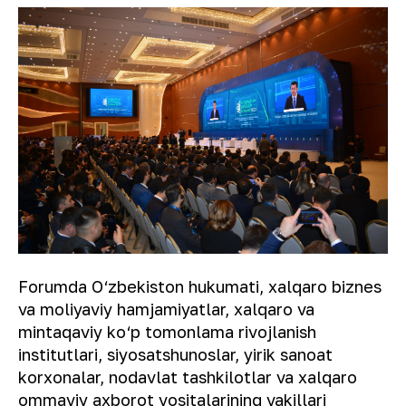
Forumda O‘zbekiston hukumati, xalqaro biznes
va moliyaviy hamjamiyatlar, xalqaro va
mintaqaviy ko‘p tomonlama rivojlanish
institutlari, siyosatshunoslar, yirik sanoat
korxonalar, nodavlat tashkilotlar va xalqaro
ommaviy axborot vositalarining vakillari