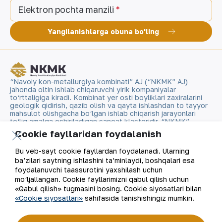
Elektron pochta manzili
Yangilanishlarga obuna bo'ling
“Navoiy kon-metallurgiya kombinati” AJ (“NKMK” AJ)
jahonda oltin ishlab chiqaruvchi yirik kompaniyalar
to‘rttaligiga kiradi. Kombinat yer osti boyliklari zaxiralarini
geologik qidirish, qazib olish va qayta ishlashdan to tayyor
mahsulot olishgacha bo‘lgan ishlab chiqarish jarayonlari
to‘liq amalga oshiriladigan sanoat klasteridir. “NKMK”
AJning “999,9” soflikdagi oltin quymalari jahonning
Cookie fayllaridan foydalanish
qimmatbaho metallar bo‘yicha birjalarida O‘zbekistonning
brendiga aylandi.
Bu veb-sayt cookie fayllardan foydalanadi. Ularning
ba’zilari saytning ishlashini ta’minlaydi, boshqalari esa
Kompaniya haqida
Aloqalar
foydalanuvchi taassurotini yaxshilash uchun
mo‘ljallangan. Cookie fayllarimizni qabul qilish uchun
«Qabul qilish» tugmasini bosing. Cookie siyosatlari bilan
Bizning faoliyatimiz
Sayt xaritasi
«Cookie siyosatlari»
sahifasida tanishishingiz mumkin.
Barqaror rivojlanish
Foydalanish shartlari