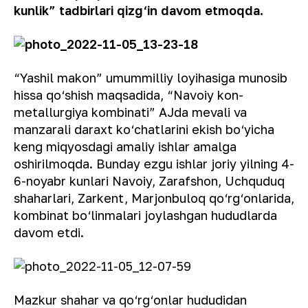
kunlik” tadbirlari qizg‘in davom etmoqda.
“Yashil makon” umummilliy loyihasiga munosib
hissa qo‘shish maqsadida, “Navoiy kon-
metallurgiya kombinati” AJda mevali va
manzarali daraxt ko‘chatlarini ekish bo‘yicha
keng miqyosdagi amaliy ishlar amalga
oshirilmoqda. Bunday ezgu ishlar joriy yilning 4-
6-noyabr kunlari Navoiy, Zarafshon, Uchquduq
shaharlari, Zarkent, Marjonbuloq qo‘rg‘onlarida,
kombinat bo‘linmalari joylashgan hududlarda
davom etdi.
Mazkur shahar va qo‘rg‘onlar hududidan