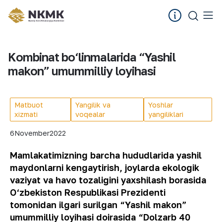
Kombinat bo‘linmalarida “Yashil
makon” umummilliy loyihasi
Matbuot
Yangilik va
Yoshlar
xizmati
voqealar
yangiliklari
6
November
2022
Mamlakatimizning barcha hududlarida yashil
maydonlarni kengaytirish, joylarda ekologik
vaziyat va havo tozaligini yaxshilash borasida
O‘zbekiston Respublikasi Prezidenti
tomonidan ilgari surilgan “Yashil makon”
umummilliy loyihasi doirasida “Dolzarb 40