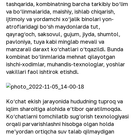
tashqarida, kombinatning barcha tarkibiy bo‘lim
va bo‘linmalarida, maishiy, ishlab chiqarish,
ijtimoiy va yordamchi xo‘jalik binolari yon-
atroflaridagi bo‘sh maydonlarda tut,
qayrag‘och, saksovul, gujum, jiyda, shumtol,
pavloniya, tuya kabi minglab mevali va
manzarali daraxt ko‘chatlari o‘tqazildi. Bunda
kombinat bo‘linmlarida mehnat qilayotgan
ishchi-xodimlar, muhandis-texnologlar, yoshlar
vakillari faol ishtirok etishdi.
Ko‘chat ekish jarayonida hududning tuproq va
iqlim sharoitiga alohida eʼtibor qaratilmoqda.
Ko‘chatlarni tomchilatib sug‘orish texnologiyasi
orqali parvarishlashni hisobga olgan holda
meʼyordan ortiqcha suv talab qilmaydigan