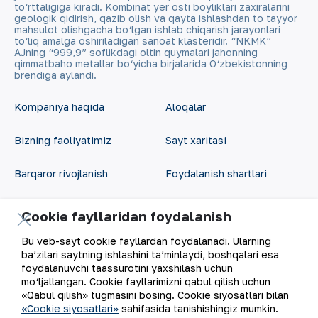
to‘rttaligiga kiradi. Kombinat yer osti boyliklari zaxiralarini
geologik qidirish, qazib olish va qayta ishlashdan to tayyor
mahsulot olishgacha bo‘lgan ishlab chiqarish jarayonlari
to‘liq amalga oshiriladigan sanoat klasteridir. “NKMK”
AJning “999,9” soflikdagi oltin quymalari jahonning
qimmatbaho metallar bo‘yicha birjalarida O‘zbekistonning
brendiga aylandi.
Kompaniya haqida
Aloqalar
Bizning faoliyatimiz
Sayt xaritasi
Barqaror rivojlanish
Foydalanish shartlari
Investorlarga
Cookie fayllaridan
Cookie fayllaridan foydalanish
foydalanish
Matbout xizmati
Bu veb-sayt cookie fayllardan foydalanadi. Ularning
ba’zilari saytning ishlashini ta’minlaydi, boshqalari esa
Ochiq ma'lumotlar
foydalanuvchi taassurotini yaxshilash uchun
Karyera
mo‘ljallangan. Cookie fayllarimizni qabul qilish uchun
RSS feed
«Qabul qilish» tugmasini bosing. Cookie siyosatlari bilan
Raqamli hukumat
«Cookie siyosatlari»
sahifasida tanishishingiz mumkin.