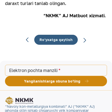
daraxt turlari tanlab olingan.
“NKMK” AJ Matbuot xizmati.
Ro‘yxatga qaytish
Elektron pochta manzili
Yangilanishlarga obuna bo'ling
“Navoiy kon-metallurgiya kombinati” AJ (“NKMK” AJ)
jahonda oltin ishlab chiqaruvchi yirik kompaniyalar