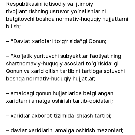
Respublikasini iqtisodiy va ijtimoiy
rivojlantirishning ustuvor yo‘nalishlarini
belgilovchi boshqa normativ-huquqiy hujjatlarni
bilish;
– “Davlat xaridlari to‘g‘risida”gi Qonun;
– “Xo‘jalik yurituvchi subyektlar faoliyatining
shartnomaviy-huquqiy asoslari to‘g‘risida”gi
Qonun va xarid qilish tartibini tartibga soluvchi
boshqa normativ-huquqiy hujjatlar;
– amaldagi qonun hujjatlarida belgilangan
xaridlarni amalga oshirish tartib-qoidalari;
– xaridlar axborot tizimida ishlash tartibi;
– davlat xaridlarini amalga oshirish mezonlari;