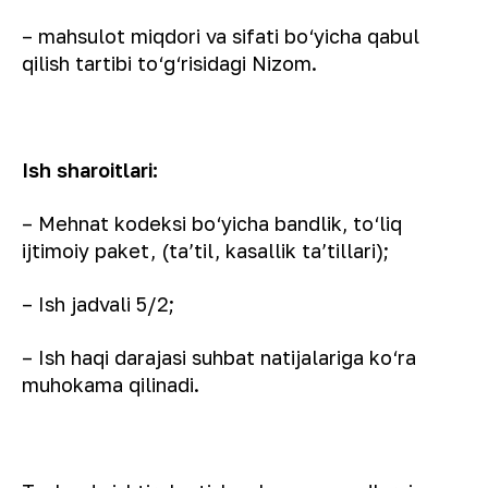
– mahsulot miqdori va sifati bo‘yicha qabul
qilish tartibi to‘g‘risidagi Nizom.
Ish sharoitlari:
– Mehnat kodeksi bo‘yicha bandlik, to‘liq
ijtimoiy paket, (taʼtil, kasallik taʼtillari);
– Ish jadvali 5/2;
– Ish haqi darajasi suhbat natijalariga ko‘ra
muhokama qilinadi.