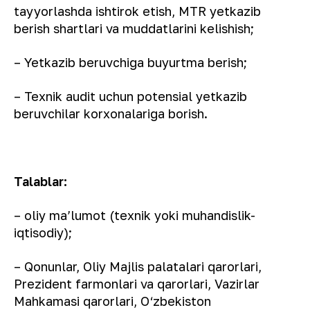
tayyorlashda ishtirok etish, MTR yetkazib
berish shartlari va muddatlarini kelishish;
– Yetkazib beruvchiga buyurtma berish;
– Texnik audit uchun potensial yetkazib
beruvchilar korxonalariga borish.
Talablar:
– oliy maʼlumot (texnik yoki muhandislik-
iqtisodiy);
– Qonunlar, Oliy Majlis palatalari qarorlari,
Prezident farmonlari va qarorlari, Vazirlar
Mahkamasi qarorlari, O‘zbekiston