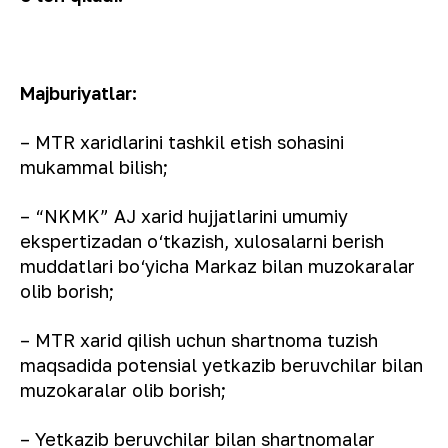
Majburiyatlar:
– MTR xaridlarini tashkil etish sohasini
mukammal bilish;
– “NKMK” AJ xarid hujjatlarini umumiy
ekspertizadan o‘tkazish, xulosalarni berish
muddatlari bo‘yicha Markaz bilan muzokaralar
olib borish;
– MTR xarid qilish uchun shartnoma tuzish
maqsadida potensial yetkazib beruvchilar bilan
muzokaralar olib borish;
– Yetkazib beruvchilar bilan shartnomalar