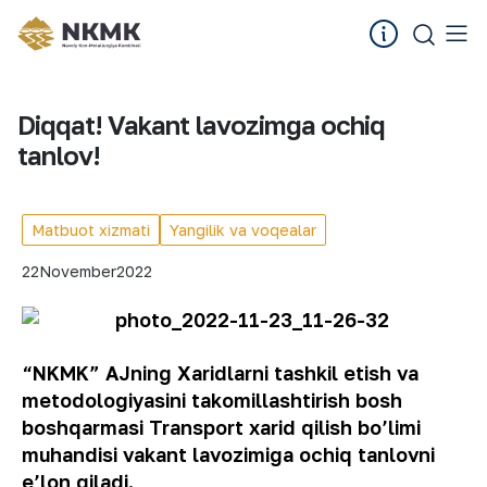
Diqqat! Vakant lavozimga ochiq
tanlov!
Matbuot xizmati
Yangilik va voqealar
22
November
2022
“NKMK” AJning Xaridlarni tashkil etish va
metodologiyasini takomillashtirish bosh
boshqarmasi Transport xarid qilish bo’limi
muhandisi vakant lavozimiga ochiq tanlovni
e’lon qiladi.