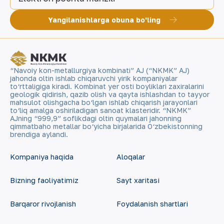
Yangilanishlarga obuna bo'ling
“Navoiy kon-metallurgiya kombinati” AJ (“NKMK” AJ)
jahonda oltin ishlab chiqaruvchi yirik kompaniyalar
to‘rttaligiga kiradi. Kombinat yer osti boyliklari zaxiralarini
geologik qidirish, qazib olish va qayta ishlashdan to tayyor
mahsulot olishgacha bo‘lgan ishlab chiqarish jarayonlari
to‘liq amalga oshiriladigan sanoat klasteridir. “NKMK”
AJning “999,9” soflikdagi oltin quymalari jahonning
qimmatbaho metallar bo‘yicha birjalarida O‘zbekistonning
brendiga aylandi.
Kompaniya haqida
Aloqalar
Bizning faoliyatimiz
Sayt xaritasi
Barqaror rivojlanish
Foydalanish shartlari