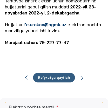
Tanlovda ishtirok etish uchun nomzodlarning
hujjatlarini qabul qilish muddati
2022-yil 23-
noyabrdan 2022-yil 2-dekabrgacha
.
Hujjatlar
fe.urokov@ngmk.uz
elektron pochta
manziliga yuborilishi lozim.
Murojaat uchun: 79-227-77-47
Ro‘yxatga qaytish
Elektron pochta manzili