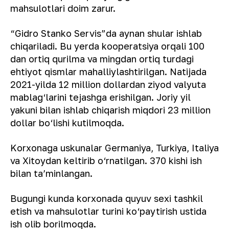
mahsulotlari doim zarur.
“Gidro Stanko Servis”da aynan shular ishlab
chiqariladi. Bu yerda kooperatsiya orqali 100
dan ortiq qurilma va mingdan ortiq turdagi
ehtiyot qismlar mahalliylashtirilgan. Natijada
2021-yilda 12 million dollardan ziyod valyuta
mablag‘larini tejashga erishilgan. Joriy yil
yakuni bilan ishlab chiqarish miqdori 23 million
dollar bo‘lishi kutilmoqda.
Korxonaga uskunalar Germaniya, Turkiya, Italiya
va Xitoydan keltirib o‘rnatilgan. 370 kishi ish
bilan ta’minlangan.
Bugungi kunda korxonada quyuv sexi tashkil
etish va mahsulotlar turini ko‘paytirish ustida
ish olib borilmoqda.