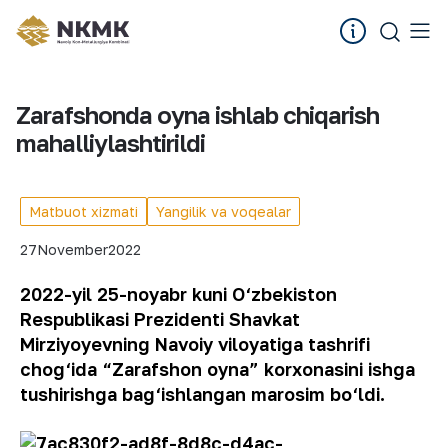
Zarafshonda oyna ishlab chiqarish
mahalliylashtirildi
Matbuot xizmati
Yangilik va voqealar
27
November
2022
2022-yil 25-noyabr kuni O‘zbekiston
Respublikasi Prezidenti Shavkat
Mirziyoyevning Navoiy viloyatiga tashrifi
chog‘ida “Zarafshon oyna” korxonasini ishga
tushirishga bag‘ishlangan marosim bo‘ldi.