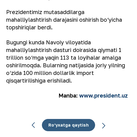
Prezidentimiz mutasaddilarga
mahalliylashtirish darajasini oshirish bo‘yicha
topshiriqlar berdi.
Bugungi kunda Navoiy viloyatida
mahalliylashtirish dasturi doirasida qiymati 1
trillion so‘mga yaqin 113 ta loyihalar amalga
oshirilmoqda. Bularning natijasida joriy yilning
o‘zida 100 million dollarlik import
qisqartirilishiga erishiladi.
Manba:
www.president.uz
Ro‘yxatga qaytish