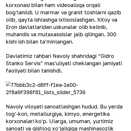
korxonasi bilan ham videoaloqa orqali
bog‘lanildi. U marmar va granit toshlarni qazib
olib, qayta ishlashga ixtisoslashgan. Xitoy va
Eron davlatlaridan uskunalar olib kelinib,
muhandis va mutaxassislar jalb qilingan. 300
kishi ish bilan ta’minlangan.
Davlatimiz rahbari Navoiy shahridagi “Gidro
Stanko Servis” mas’uliyati cheklangan jamiyati
faoliyati bilan tanishdi.
Navoiy viloyati sanoatlashgan hudud. Bu yerda
tog‘-kon, metallurgiya, kimyo, energetika
korxonalari ko‘p. Ularga, umuman, yurtimiz
sanoati va qishloq xo‘jaligiga mashinasozlik