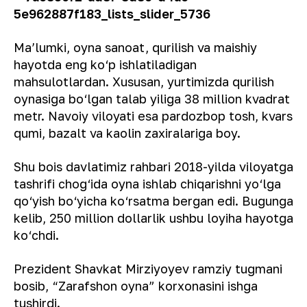
Ma’lumki, oyna sanoat, qurilish va maishiy
hayotda eng ko‘p ishlatiladigan
mahsulotlardan. Xususan, yurtimizda qurilish
oynasiga bo‘lgan talab yiliga 38 million kvadrat
metr. Navoiy viloyati esa pardozbop tosh, kvars
qumi, bazalt va kaolin zaxiralariga boy.
Shu bois davlatimiz rahbari 2018-yilda viloyatga
tashrifi chog‘ida oyna ishlab chiqarishni yo‘lga
qo‘yish bo‘yicha ko‘rsatma bergan edi. Bugunga
kelib, 250 million dollarlik ushbu loyiha hayotga
ko‘chdi.
Prezident Shavkat Mirziyoyev ramziy tugmani
bosib, “Zarafshon oyna” korxonasini ishga
tushirdi.