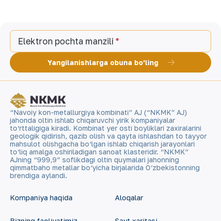
Elektron pochta manzili
Yangilanishlarga obuna bo'ling
“Navoiy kon-metallurgiya kombinati” AJ (“NKMK” AJ)
jahonda oltin ishlab chiqaruvchi yirik kompaniyalar
to‘rttaligiga kiradi. Kombinat yer osti boyliklari zaxiralarini
geologik qidirish, qazib olish va qayta ishlashdan to tayyor
mahsulot olishgacha bo‘lgan ishlab chiqarish jarayonlari
to‘liq amalga oshiriladigan sanoat klasteridir. “NKMK”
AJning “999,9” soflikdagi oltin quymalari jahonning
qimmatbaho metallar bo‘yicha birjalarida O‘zbekistonning
brendiga aylandi.
Kompaniya haqida
Aloqalar
Bizning faoliyatimiz
Sayt xaritasi