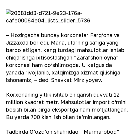
– Hozirgacha bunday korxonalar Farg‘ona va
Jizzaxda bor edi. Mana, ularning safiga yangi
barpo etilgan, keng turdagi mahsulotlar ishlab
chiqarishga ixtisoslashgan “Zarafshon oyna”
korxonasi ham qo‘shilmoqda. U kelgusida
yanada rivojlanib, xalqimizga xizmat qilishiga
ishonamiz, – dedi Shavkat Mirziyoyev.
Korxonaning yillik ishlab chiqarish quvvati 12
million kvadrat metr. Mahsulotlar import o‘rnini
bosish bilan birga eksportga ham mo‘ljallangan.
Bu yerda 700 kishi ish bilan ta’minlangan.
Tadbirda G‘ozg‘on shahridagi “Marmarobod”