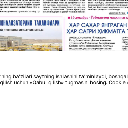
ing ba’zilari saytning ishlashini ta’minlaydi, boshqa
qilish uchun «Qabul qilish» tugmasini bosing. Cookie 