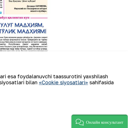
lari esa foydalanuvchi taassurotini yaxshilash
siyosatlari bilan
«Cookie siyosatlari»
sahifasida
Онлайн консультант