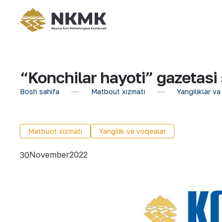
“Konchilar hayoti” gazetasi 
Bosh sahifa
Matbout xizmati
Yangiliklar va
Matbuot xizmati
Yangilik va voqealar
November
2022
30