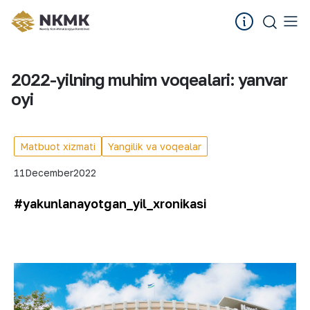
2022-yilning muhim voqealari: yanvar
oyi
Matbuot xizmati
Yangilik va voqealar
11
December
2022
#yakunlanayotgan_yil_xronikasi