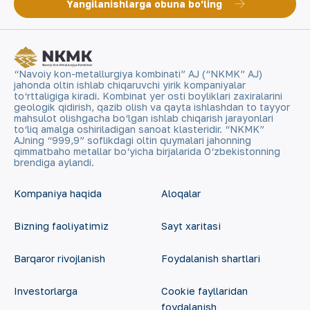
Yangilanishlarga obuna bo'ling
“Navoiy kon-metallurgiya kombinati” AJ (“NKMK” AJ)
jahonda oltin ishlab chiqaruvchi yirik kompaniyalar
to‘rttaligiga kiradi. Kombinat yer osti boyliklari zaxiralarini
geologik qidirish, qazib olish va qayta ishlashdan to tayyor
mahsulot olishgacha bo‘lgan ishlab chiqarish jarayonlari
to‘liq amalga oshiriladigan sanoat klasteridir. “NKMK”
AJning “999,9” soflikdagi oltin quymalari jahonning
qimmatbaho metallar bo‘yicha birjalarida O‘zbekistonning
brendiga aylandi.
Kompaniya haqida
Aloqalar
Bizning faoliyatimiz
Sayt xaritasi
Barqaror rivojlanish
Foydalanish shartlari
Investorlarga
Cookie fayllaridan
foydalanish