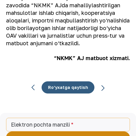
zavodida “NKMK” AJda mahalliylashtirilgan
mahsulotlar ishlab chiqarish, kooperatsiya
aloqalari, importni maqbullashtirish yo‘nalishida
olib borilayotgan ishlar natijadorligi bo‘yicha
OAV vakillari va jurnalistlar uchun press-tur va
matbuot anjumani o‘tkazildi.
“NKMK” AJ matbuot xizmati.
Ro‘yxatga qaytish
Elektron pochta manzili