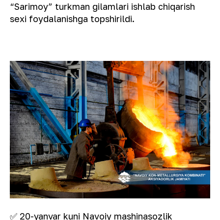
“Sarimoy” turkman gilamlari ishlab chiqarish
sexi foydalanishga topshirildi.
✅ 20-yanvar kuni Navoiy mashinasozlik