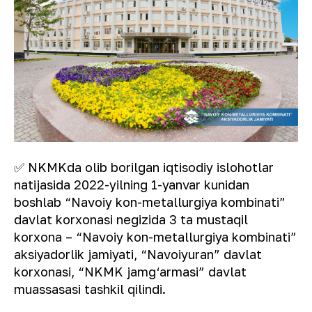
✅ NKMKda olib borilgan iqtisodiy islohotlar
natijasida 2022-yilning 1-yanvar kunidan
boshlab “Navoiy kon-metallurgiya kombinati”
davlat korxonasi negizida 3 ta mustaqil
korxona – “Navoiy kon-metallurgiya kombinati”
aksiyadorlik jamiyati, “Navoiyuran” davlat
korxonasi, “NKMK jamg‘armasi” davlat
muassasasi tashkil qilindi.