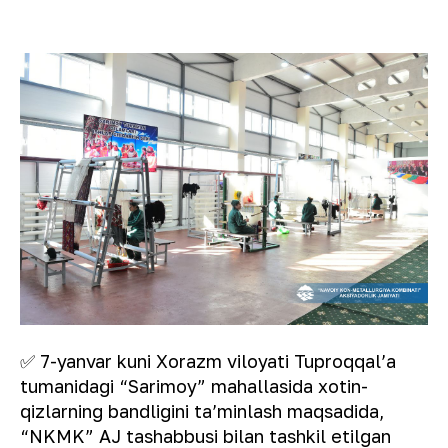
✅ 7-yanvar kuni Xorazm viloyati Tuproqqalʼa
tumanidagi “Sarimoy” mahallasida xotin-
qizlarning bandligini taʼminlash maqsadida,
“NKMK” AJ tashabbusi bilan tashkil etilgan