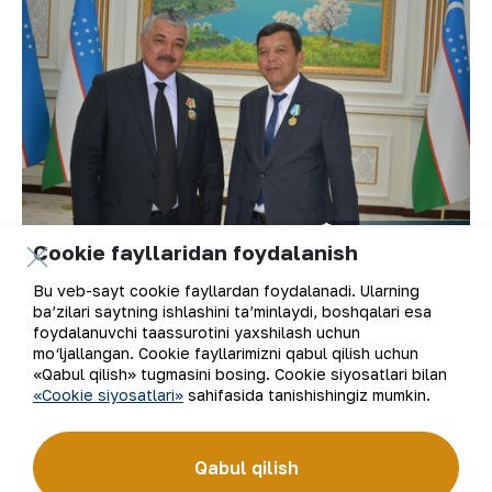
Cookie fayllaridan foydalanish
Bu veb-sayt cookie fayllardan foydalanadi. Ularning
ba’zilari saytning ishlashini ta’minlaydi, boshqalari esa
✅ O‘zbekiston Respublikasi Prezidentining
foydalanuvchi taassurotini yaxshilash uchun
2022-yil 29-avgustdagi farmoniga muvofiq,
mo‘ljallangan. Cookie fayllarimizni qabul qilish uchun
“NKMK” AJ Markaziy kon boshqarmasi
«Qabul qilish» tugmasini bosing. Cookie siyosatlari bilan
«Cookie siyosatlari»
sahifasida tanishishingiz mumkin.
direktori Elmurad Xalikulov “Mehnat shuhrati”
ordeni, “NKMK” AJ bosh geologi o‘rinbosari
Ilhomjon Hamroyev “Do‘stlik” ordeni, “NKMK”
Qabul qilish
AJ Janubiy kon boshqarmasi konchilik bo‘limi