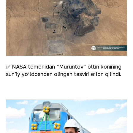
✅ NASA tomonidan “Muruntov” oltin konining
sunʼiy yo‘ldoshdan olingan tasviri eʼlon qilindi.