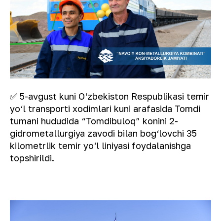
✅ 5-avgust kuni O‘zbekiston Respublikasi temir
yo‘l transporti xodimlari kuni arafasida Tomdi
tumani hududida “Tomdibuloq” konini 2-
gidrometallurgiya zavodi bilan bog‘lovchi 35
kilometrlik temir yo‘l liniyasi foydalanishga
topshirildi.