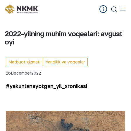
2022-yilning muhim voqealari: avgust
oyi
Matbuot xizmati
Yangilik va voqealar
26
December
2022
#yakunlanayotgan_yil_xronikasi