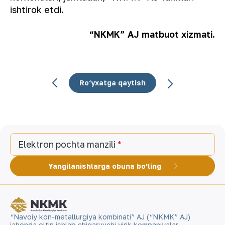
ishtirok etdi.
“NKMK” AJ matbuot xizmati.
Ro‘yxatga qaytish
Elektron pochta manzili
Yangilanishlarga obuna bo'ling
“Navoiy kon-metallurgiya kombinati” AJ (“NKMK” AJ)
jahonda oltin ishlab chiqaruvchi yirik kompaniyalar