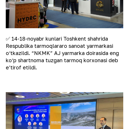
✅ 14-18-noyabr kunlari Toshkent shahrida
Respublika tarmoqlararo sanoat yarmarkasi
o‘tkazildi. “NKMK” AJ yarmarka doirasida eng
ko‘p shartnoma tuzgan tarmoq korxonasi deb
eʼtirof etildi.