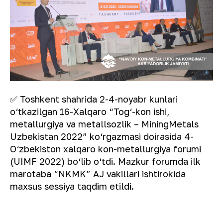
✅ Toshkent shahrida 2-4-noyabr kunlari
o‘tkazilgan 16-Xalqaro “Tog‘-kon ishi,
metallurgiya va metallsozlik – MiningMetals
Uzbekistan 2022” ko‘rgazmasi doirasida 4-
O‘zbekiston xalqaro kon-metallurgiya forumi
(UIMF 2022) bo‘lib o‘tdi. Mazkur forumda ilk
marotaba “NKMK” AJ vakillari ishtirokida
maxsus sessiya taqdim etildi.