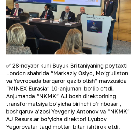
✅ 28-noyabr kuni Buyuk Britaniyaning poytaxti
London shahrida “Markaziy Osiyo, Mo‘g‘uliston
va Yevropada barqaror qazib olish” mavzusida
“MINEX Eurasia” 10-anjumani bo‘lib o‘tdi.
Anjumanda “NKMK” AJ bosh direktorining
transformatsiya bo‘yicha birinchi o‘rinbosari,
boshqaruv a’zosi Yevgeniy Antonov va “NKMK”
AJ Resurslar bo‘yicha direktori Lyubov
Yegorovalar taqdimotlari bilan ishtirok etdi.