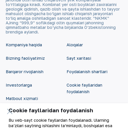
to‘rttaligiga kiradi. Kombinat yer osti boyliklari zaxiralarini
geologik qidirish, qazib olish va qayta ishlashdan to tayyor
mahsulot olishgacha bo‘lgan ishlab chiqarish jarayonlari
to‘liq amalga oshiriladigan sanoat klasteridir. “NKMK”
AJning “999,9” soflikdagi oltin quymalari jahonning
qimmatbaho metallar bo‘yicha birjalarida O‘zbekistonning
brendiga aylandi.
Kompaniya haqida
Aloqalar
Bizning faoliyatimiz
Sayt xaritasi
Barqaror rivojlanish
Foydalanish shartlari
Investorlarga
Cookie fayllaridan
foydalanish
Matbout xizmati
Ochiq ma'lumotlar
Cookie fayllaridan foydalanish
Karyera
RSS feed
Bu veb-sayt cookie fayllardan foydalanadi. Ularning
Raqamli hukumat
ba’zilari saytning ishlashini ta’minlaydi, boshqalari esa