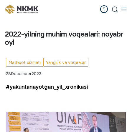
2022-yilning muhim voqealari: noyabr
oyi
Matbuot xizmati
Yangilik va voqealar
28
December
2022
#yakunlanayotgan_yil_xronikasi