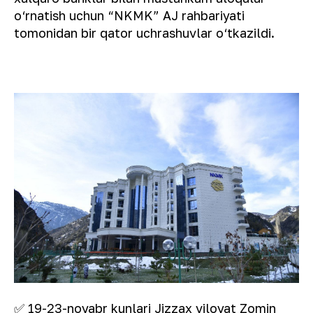
o‘rnatish uchun “NKMK” AJ rahbariyati
tomonidan bir qator uchrashuvlar o‘tkazildi.
✅ 19-23-noyabr kunlari Jizzax viloyat Zomin