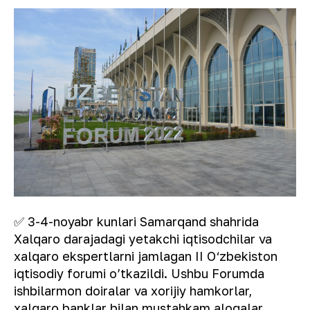
✅ 3-4-noyabr kunlari Samarqand shahrida
Xalqaro darajadagi yetakchi iqtisodchilar va
xalqaro ekspertlarni jamlagan II O‘zbekiston
iqtisodiy forumi o’tkazildi. Ushbu Forumda
ishbilarmon doiralar va xorijiy hamkorlar,
xalqaro banklar bilan mustahkam aloqalar