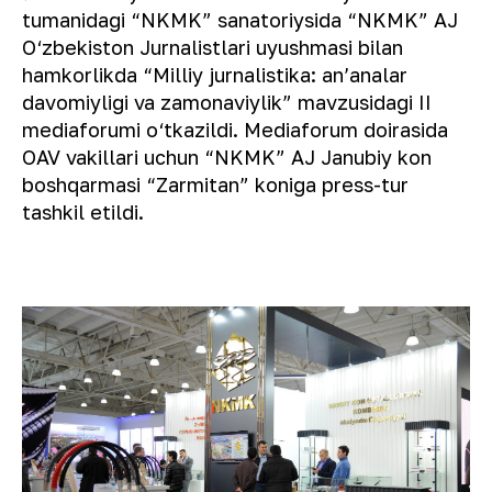
tumanidagi “NKMK” sanatoriysida “NKMK” AJ
O‘zbekiston Jurnalistlari uyushmasi bilan
hamkorlikda “Milliy jurnalistika: anʼanalar
davomiyligi va zamonaviylik” mavzusidagi II
mediaforumi o‘tkazildi. Mediaforum doirasida
OAV vakillari uchun “NKMK” AJ Janubiy kon
boshqarmasi “Zarmitan” koniga press-tur
tashkil etildi.