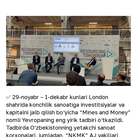
✅ 29-noyabr – 1-dekabr kunlari London
shahrida konchilik sanoatiga investitsiyalar va
kapitalni jalb qilish bo‘yicha “Mines and Money”
nomli Yevropaning eng yirik tadbiri o‘tkazildi.
Tadbirda O‘zbekistonning yetakchi sanoat
korxonalari, jumladan, “NKMK” AJ vakillari