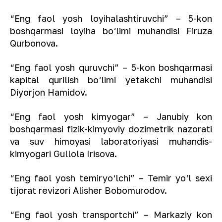
“Eng faol yosh loyihalashtiruvchi” – 5-kon
boshqarmasi loyiha bo‘limi muhandisi Firuza
Qurbonova.
“Eng faol yosh quruvchi” – 5-kon boshqarmasi
kapital qurilish bo‘limi yetakchi muhandisi
Diyorjon Hamidov.
“Eng faol yosh kimyogar” – Janubiy kon
boshqarmasi fizik-kimyoviy dozimetrik nazorati
va suv himoyasi laboratoriyasi muhandis-
kimyogari Gullola Irisova.
“Eng faol yosh temiryo‘lchi” – Temir yo‘l sexi
tijorat revizori Alisher Bobomurodov.
“Eng faol yosh transportchi” – Markaziy kon