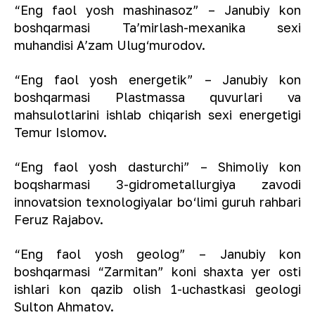
“Eng faol yosh mashinasoz” – Janubiy kon
boshqarmasi Ta’mirlash-mexanika sexi
muhandisi A’zam Ulug‘murodov.
“Eng faol yosh energetik” – Janubiy kon
boshqarmasi Plastmassa quvurlari va
mahsulotlarini ishlab chiqarish sexi energetigi
Temur Islomov.
“Eng faol yosh dasturchi” – Shimoliy kon
boqsharmasi 3-gidrometallurgiya zavodi
innovatsion texnologiyalar bo‘limi guruh rahbari
Feruz Rajabov.
“Eng faol yosh geolog” – Janubiy kon
boshqarmasi “Zarmitan” koni shaxta yer osti
ishlari kon qazib olish 1-uchastkasi geologi
Sulton Ahmatov.