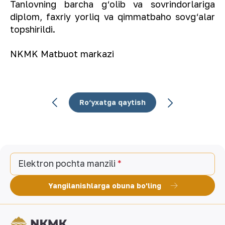
Tanlovning barcha g‘olib va sovrindorlariga
diplom, faxriy yorliq va qimmatbaho sovg‘alar
topshirildi.
NKMK Matbuot markazi
Ro‘yxatga qaytish
Elektron pochta manzili
Yangilanishlarga obuna bo'ling