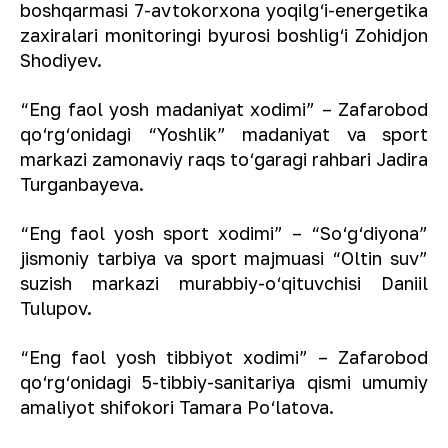
boshqarmasi 7-avtokorxona yoqilg‘i-energetika
zaxiralari monitoringi byurosi boshlig‘i Zohidjon
Shodiyev.
“Eng faol yosh madaniyat xodimi” – Zafarobod
qo‘rg‘onidagi “Yoshlik” madaniyat va sport
markazi zamonaviy raqs to‘garagi rahbari Jadira
Turganbayeva.
“Eng faol yosh sport xodimi” – “So‘g‘diyona”
jismoniy tarbiya va sport majmuasi “Oltin suv”
suzish markazi murabbiy-o‘qituvchisi Daniil
Tulupov.
“Eng faol yosh tibbiyot xodimi” – Zafarobod
qo‘rg‘onidagi 5-tibbiy-sanitariya qismi umumiy
amaliyot shifokori Tamara Po‘latova.