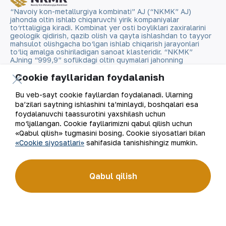
“Navoiy kon-metallurgiya kombinati” AJ (“NKMK” AJ)
jahonda oltin ishlab chiqaruvchi yirik kompaniyalar
to‘rttaligiga kiradi. Kombinat yer osti boyliklari zaxiralarini
geologik qidirish, qazib olish va qayta ishlashdan to tayyor
mahsulot olishgacha bo‘lgan ishlab chiqarish jarayonlari
to‘liq amalga oshiriladigan sanoat klasteridir. “NKMK”
AJning “999,9” soflikdagi oltin quymalari jahonning
qimmatbaho metallar bo‘yicha birjalarida O‘zbekistonning
Cookie fayllaridan foydalanish
brendiga aylandi.
Bu veb-sayt cookie fayllardan foydalanadi. Ularning
Kompaniya haqida
Aloqalar
ba’zilari saytning ishlashini ta’minlaydi, boshqalari esa
foydalanuvchi taassurotini yaxshilash uchun
Bizning faoliyatimiz
Sayt xaritasi
mo‘ljallangan. Cookie fayllarimizni qabul qilish uchun
«Qabul qilish» tugmasini bosing. Cookie siyosatlari bilan
«Cookie siyosatlari»
sahifasida tanishishingiz mumkin.
Barqaror rivojlanish
Foydalanish shartlari
Investorlarga
Cookie fayllaridan
Qabul qilish
foydalanish
Matbout xizmati
Ochiq ma'lumotlar
Karyera