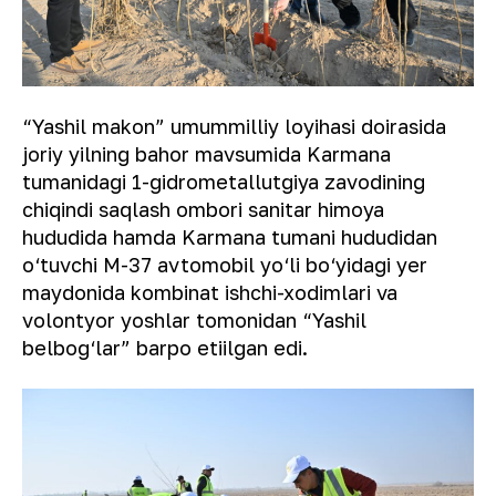
“Yashil makon” umummilliy loyihasi doirasida
joriy yilning bahor mavsumida Karmana
tumanidagi 1-gidrometallutgiya zavodining
chiqindi saqlash ombori sanitar himoya
hududida hamda Karmana tumani hududidan
o‘tuvchi M-37 avtomobil yo‘li bo‘yidagi yer
maydonida kombinat ishchi-xodimlari va
volontyor yoshlar tomonidan “Yashil
belbog‘lar” barpo etiilgan edi.