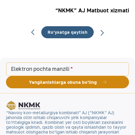
“NKMK” AJ Matbuot xizmati
Ro‘yxatga qaytish
Elektron pochta manzili
Yangilanishlarga obuna bo'ling
“Navoiy kon-metallurgiya kombinati” AJ (“NKMK” AJ)
jahonda oltin ishlab chiqaruvchi yirik kompaniyalar
to‘rttaligiga kiradi. Kombinat yer osti boyliklari zaxiralarini
geologik qidirish, qazib olish va qayta ishlashdan to tayyor
mahsulot olishgacha bo‘lgan ishlab chiqarish jarayonlari