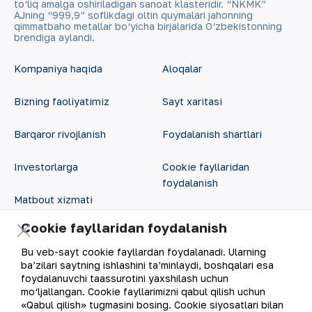
to‘liq amalga oshiriladigan sanoat klasteridir. “NKMK”
AJning “999,9” soflikdagi oltin quymalari jahonning
qimmatbaho metallar bo‘yicha birjalarida O‘zbekistonning
brendiga aylandi.
Kompaniya haqida
Aloqalar
Bizning faoliyatimiz
Sayt xaritasi
Barqaror rivojlanish
Foydalanish shartlari
Investorlarga
Cookie fayllaridan
foydalanish
Matbout xizmati
Ochiq ma'lumotlar
Cookie fayllaridan foydalanish
Karyera
RSS feed
Bu veb-sayt cookie fayllardan foydalanadi. Ularning
Raqamli hukumat
ba’zilari saytning ishlashini ta’minlaydi, boshqalari esa
foydalanuvchi taassurotini yaxshilash uchun
mo‘ljallangan. Cookie fayllarimizni qabul qilish uchun
«Qabul qilish» tugmasini bosing. Cookie siyosatlari bilan