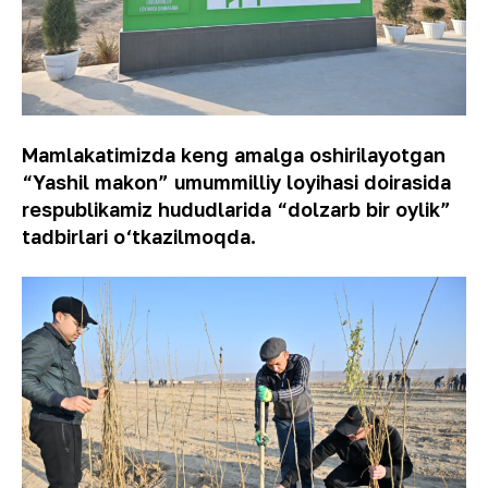
Mamlakatimizda keng amalga oshirilayotgan
“Yashil makon” umummilliy loyihasi doirasida
respublikamiz hududlarida “dolzarb bir oylik”
tadbirlari o‘tkazilmoqda.