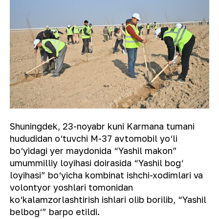
Shuningdek, 23-noyabr kuni Karmana tumani
hududidan o‘tuvchi M-37 avtomobil yo‘li
bo‘yidagi yer maydonida “Yashil makon”
umummilliy loyihasi doirasida “Yashil bog‘
loyihasi” bo‘yicha kombinat ishchi-xodimlari va
volontyor yoshlari tomonidan
ko‘kalamzorlashtirish ishlari olib borilib, “Yashil
belbog‘” barpo etildi.