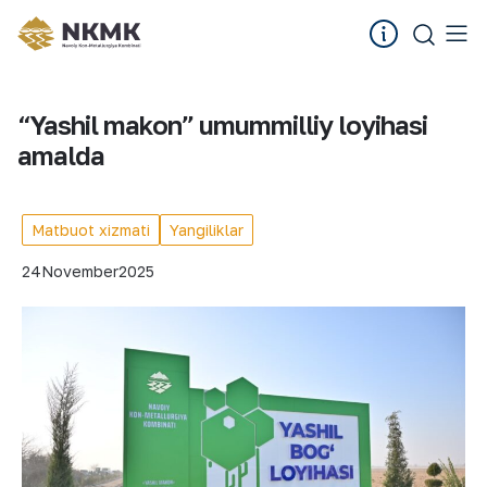
“Yashil makon” umummilliy loyihasi
amalda
Matbuot xizmati
Yangiliklar
24
November
2025