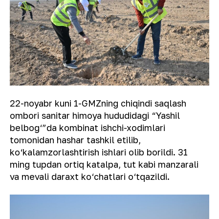
22-noyabr kuni 1-GMZning chiqindi saqlash
ombori sanitar himoya hududidagi “Yashil
belbog‘”da kombinat ishchi-xodimlari
tomonidan hashar tashkil etilib,
ko‘kalamzorlashtirish ishlari olib borildi. 31
ming tupdan ortiq katalpa, tut kabi manzarali
va mevali daraxt ko‘chatlari o‘tqazildi.