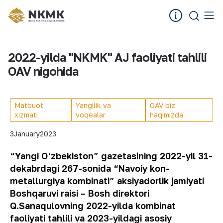
2022-yilda "NKMK" AJ faoliyati tahlili
OAV nigohida
Matbuot
Yangilik va
OAV biz
xizmati
voqealar
haqimizda
3
January
2023
“Yangi O‘zbekiston” gazetasining 2022-yil 31-
dekabrdagi 267-sonida “Navoiy kon-
metallurgiya kombinati” aksiyadorlik jamiyati
Boshqaruvi raisi – Bosh direktori
Q.Sanaqulovning 2022-yilda kombinat
faoliyati tahlili va 2023-yildagi asosiy