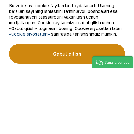
to‘rttaligiga kiradi. Kombinat yer osti boyliklari zaxiralarini
Bu veb-sayt cookie fayllardan foydalanadi. Ularning
geologik qidirish, qazib olish va qayta ishlashdan to tayyor
ba’zilari saytning ishlashini ta’minlaydi, boshqalari esa
mahsulot olishgacha bo‘lgan ishlab chiqarish jarayonlari
foydalanuvchi taassurotini yaxshilash uchun
to‘liq amalga oshiriladigan sanoat klasteridir. “NKMK”
AJning “999,9” soflikdagi oltin quymalari jahonning
mo‘ljallangan. Cookie fayllarimizni qabul qilish uchun
qimmatbaho metallar bo‘yicha birjalarida O‘zbekistonning
«Qabul qilish» tugmasini bosing. Cookie siyosatlari bilan
brendiga aylandi.
«Cookie siyosatlari»
sahifasida tanishishingiz mumkin.
Kompaniya haqida
Aloqalar
Qabul qilish
Bizning faoliyatimiz
Sayt xaritasi
Задать вопрос
Barqaror rivojlanish
Foydalanish shartlari
Investorlarga
Cookie fayllaridan
foydalanish
Matbout xizmati
Ochiq ma'lumotlar
Karyera
RSS feed
Raqamli hukumat