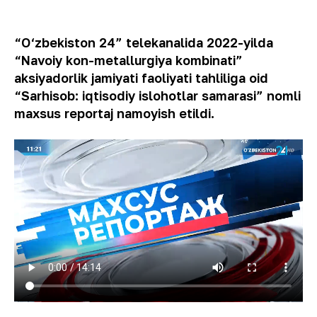
“O‘zbekiston 24” telekanalida 2022-yilda
“Navoiy kon-metallurgiya kombinati”
aksiyadorlik jamiyati faoliyati tahliliga oid
“Sarhisob: iqtisodiy islohotlar samarasi” nomli
maxsus reportaj namoyish etildi.