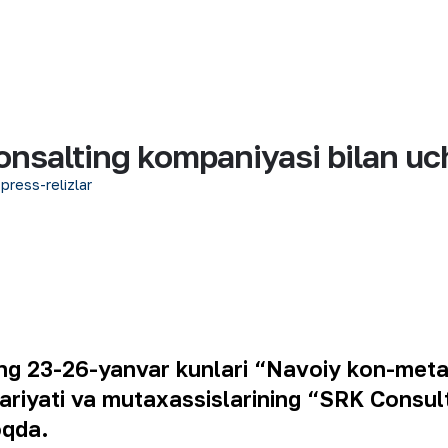
onsalting kompaniyasi bilan 
 press-relizlar
ng 23-26-yanvar kunlari “Navoiy kon-metal
riyati va mutaxassislarining “SRK Consul
oqda.