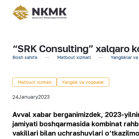
“SRK Consulting” xalqaro k
Bosh sahifa
Matbout xizmati
Yangiliklar va
Matbuot xizmati
Yangilik va voqealar
January
2023
24
Avval xabar berganimizdek, 2023-yilni
jamiyati boshqarmasida kombinat rahba
vakillari bilan uchrashuvlari o‘tkazilm