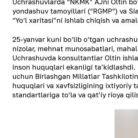
Uchrashuvlarda “NKMK” AJni Oltin bo‘
yondashuv tamoyillari (“RGMP”) va Si
“Yo‘l xaritasi”ni ishlab chiqish va a
25-yanvar kuni bo‘lib o‘tgan uchrashuv
nizolar, mehnat munosabatlari, mahall
Uchrashuvda konsultantlar Oltin ishla
inson huquqlari ekanligi ta’kidlashdi.
uchun Birlashgan Millatlar Tashkilotin
huquqlari va xavfsizligining ixtiyoriy 
standartlariga to‘la va qat’iy rioya qil