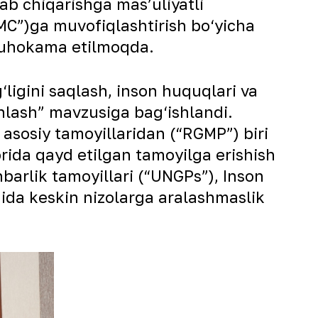
b chiqarishga mas’uliyatli
MC”)ga muvofiqlashtirish bo‘yicha
 muhokama etilmoqda.
‘ligini saqlash, inson huquqlari va
shlash” mavzusiga bag‘ishlandi.
asosiy tamoyillaridan (“RGMP”) biri
orida qayd etilgan tamoyilga erishish
barlik tamoyillari (“UNGPs”), Inson
onida keskin nizolarga aralashmaslik