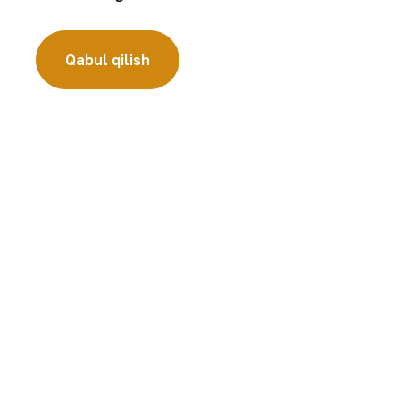
Qabul qilish
Germaniyaning “KFW IPEX-Bank” banki dele
NKMKga tashri
Yangilanishlarga obuna bo‘ling: