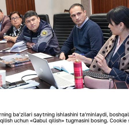
ing kompaniyasi vakillari o‘rtasida hozir
ing ba’zilari saytning ishlashini ta’minlaydi, boshqa
nlari bo‘yicha “NKMK” AJ faoliyatini xalq
qilish uchun «Qabul qilish» tugmasini bosing. Cookie 