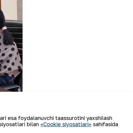
gacha o‘tgan va 26-yanvar kuni ham
lari esa foydalanuvchi taassurotini yaxshilash
aro standartlarga muvofiqlashtirish
siyosatlari bilan
«Cookie siyosatlari»
sahifasida