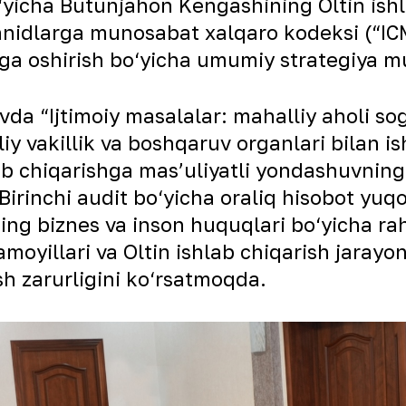
yicha Butunjahon Kengashining Oltin ishla
anidlarga munosabat xalqaro kodeksi (“IC
malga oshirish bo‘yicha umumiy strategiya
da “Ijtimoiy masalalar: mahalliy aholi sog
iy vakillik va boshqaruv organlari bilan i
b chiqarishga mas’uliyatli yondashuvning 
 Birinchi audit bo‘yicha oraliq hisobot yuq
ing biznes va inson huquqlari bo‘yicha rah
tamoyillari va Oltin ishlab chiqarish jaray
ish zarurligini ko‘rsatmoqda.