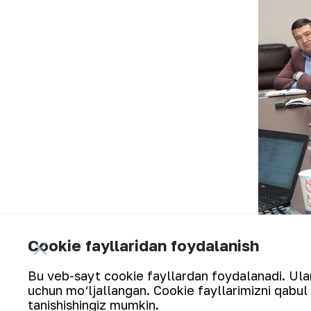
Cookie fayllaridan foydalanish
Kombinat va “SRK Consulting” konsalt
Bu veb-sayt cookie fayllardan foydalanadi. Ularn
davom etadigan uchrashuvlarning yaku
uchun mo‘ljallangan. Cookie fayllarimizni qabul 
bo‘yicha “Yo‘l xaritasi” tasdiqlanadi.
tanishishingiz mumkin.