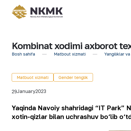
Kombinat xodimi axborot texn
Bosh sahifa
Matbout xizmati
Yangiliklar va
Matbuot xizmati
Gender tenglik
January
2023
29
Yaqinda Navoiy shahridagi “IT Park” Na
xotin-qizlar bilan uchrashuv bo‘lib o‘t