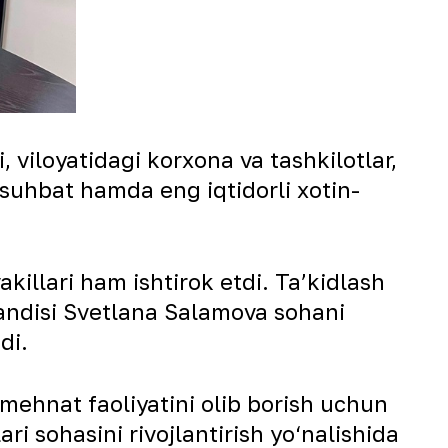
, viloyatidagi korxona va tashkilotlar,
 suhbat hamda eng iqtidorli xotin-
illari ham ishtirok etdi. Taʼkidlash
ndisi Svetlana Salamova sohani
di.
mehnat faoliyatini olib borish uchun
ri sohasini rivojlantirish yo‘nalishida