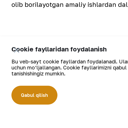
olib borilayotgan amaliy ishlardan dal
Cookie fayllaridan foydalanish
Bu veb-sayt cookie fayllardan foydalanadi. Ularn
Dolzarb mavzud
uchun mo‘ljallangan. Cookie fayllarimizni qabul 
tanishishingiz mumkin.
Qabul qilish
Yangilanishlarga obuna bo‘ling: