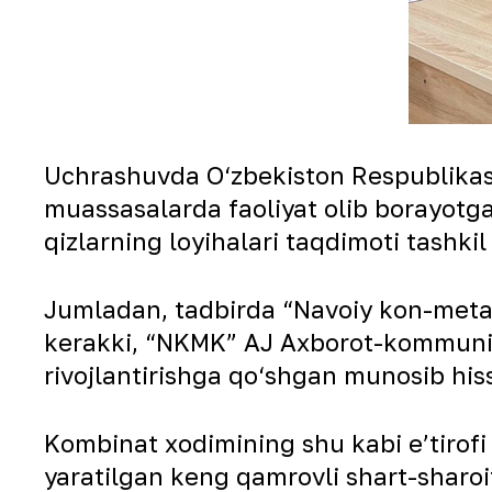
Uchrashuvda O‘zbekiston Respublikasi oi
muassasalarda faoliyat olib borayotga
qizlarning loyihalari taqdimoti tashkil 
Jumladan, tadbirda “Navoiy kon-metallu
kerakki, “NKMK” AJ Axborot-kommunik
rivojlantirishga qo‘shgan munosib hi
Kombinat xodimining shu kabi eʼtirofi
yaratilgan keng qamrovli shart-sharoitl