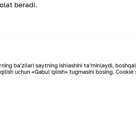
olat beradi.
Gender te
ing ba’zilari saytning ishlashini ta’minlaydi, boshqa
a seminar
Ro‘yxatga qaytish
tashkiloti
qilish uchun «Qabul qilish» tugmasini bosing. Cookie 
Elektron pochta manzili