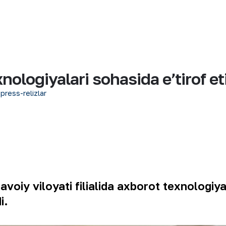
ologiyalari sohasida eʼtirof eti
 press-relizlar
voiy viloyati filialida axborot texnologiya
di.