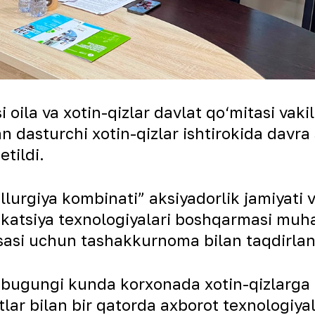
la va xotin-qizlar davlat qo‘mitasi vakili
n dasturchi xotin-qizlar ishtirokida davra
etildi.
rgiya kombinati” aksiyadorlik jamiyati vak
atsiya texnologiyalari boshqarmasi muha
ssasi uchun tashakkurnoma bilan taqdirlan
 bugungi kunda korxonada xotin-qizlarga 
ar bilan bir qatorda axborot texnologiyala