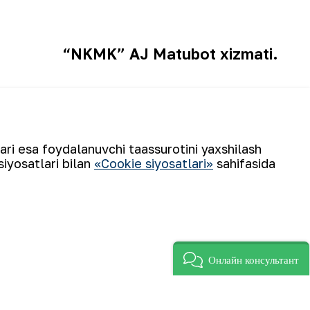
“NKMK” AJ Matubot xizmati.
nglikni taʼminlashda eng faol tuman
lari esa foydalanuvchi taassurotini yaxshilash
siyosatlari bilan
«Cookie siyosatlari»
sahifasida
Онлайн консультант
Obuna boʻling