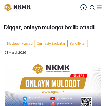
Diqqat, onlayn muloqot bo‘lib o‘tadi!
Matbuot xizmati
Ommaviy tadbirlar
Yangiliklar
13
March
2026