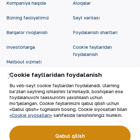
Kompaniya haqida
Aloqalar
Bizning faoliyatimiz
Sayt xaritasi
Barqaror rivojlanish
Foydalanish shartlari
Investorlarga
Cookie fayllaridan
foydalanish
Matbout xizmati
Ochiq ma'lumotlar
Cookie fayllaridan foydalanish
Karyera
RSS feed
Bu veb-sayt cookie fayllardan foydalanadi. Ularning
Raqamli hukumat
ba’zilari saytning ishlashini ta’minlaydi, boshqalari esa
foydalanuvchi taassurotini yaxshilash uchun
mo‘ljallangan. Cookie fayllarimizni qabul qilish uchun
«Qabul qilish» tugmasini bosing. Cookie siyosatlari bilan
«Cookie siyosatlari»
sahifasida tanishishingiz mumkin.
Qabul qilish