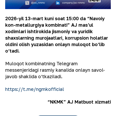
2026-yil 13-mart kuni soat 15:00 da “Navoiy
kon-metallurgiya kombinati” AJ masʼul
xodimlari ishtirokida jismoniy va yuridik
shaxslarning murojaatlari, korrupsion holatlar
oldini olish yuzasidan onlayn muloqot bo‘lib
o‘tadi.
Muloqot kombinatning Telegram
messenjeridagi rasmiy kanalida onlayn savol-
javob shaklida o‘tkaziladi.
https://t.me/ngmkofficial
“NKMK” AJ Matbuot xizmati