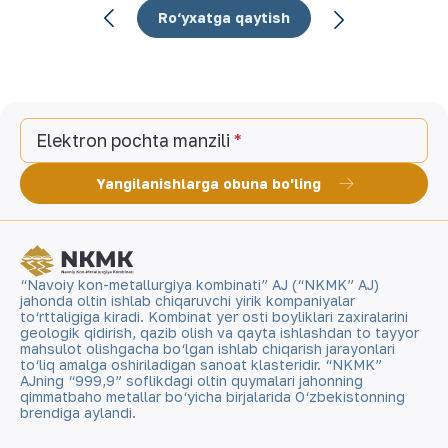
Ro‘yxatga qaytish
Elektron pochta manzili
Yangilanishlarga obuna bo'ling
“Navoiy kon-metallurgiya kombinati” AJ (“NKMK” AJ)
jahonda oltin ishlab chiqaruvchi yirik kompaniyalar
to‘rttaligiga kiradi. Kombinat yer osti boyliklari zaxiralarini
geologik qidirish, qazib olish va qayta ishlashdan to tayyor
mahsulot olishgacha bo‘lgan ishlab chiqarish jarayonlari
to‘liq amalga oshiriladigan sanoat klasteridir. “NKMK”
AJning “999,9” soflikdagi oltin quymalari jahonning
qimmatbaho metallar bo‘yicha birjalarida O‘zbekistonning
brendiga aylandi.