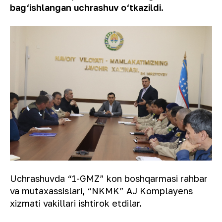
bag‘ishlangan uchrashuv o‘tkazildi.
Uchrashuvda “1-GMZ” kon boshqarmasi rahbar
va mutaxassislari, “NKMK” AJ Komplayens
xizmati vakillari ishtirok etdilar.