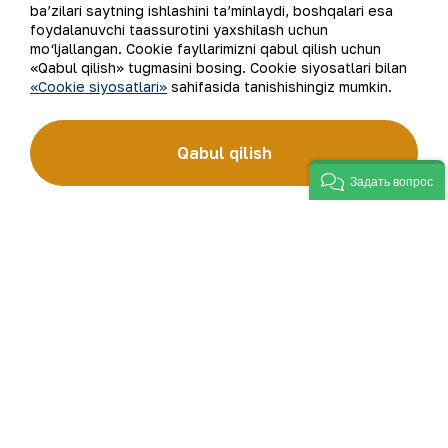
ba’zilari saytning ishlashini ta’minlaydi, boshqalari esa
foydalanuvchi taassurotini yaxshilash uchun
Bizning faoliyatimiz
Sayt xaritasi
mo‘ljallangan. Cookie fayllarimizni qabul qilish uchun
«Qabul qilish» tugmasini bosing. Cookie siyosatlari bilan
«Cookie siyosatlari»
sahifasida tanishishingiz mumkin.
Barqaror rivojlanish
Foydalanish shartlari
Investorlarga
Cookie fayllaridan
Qabul qilish
foydalanish
Задать вопрос
Matbout xizmati
Ochiq ma'lumotlar
Karyera
RSS feed
Raqamli hukumat
©
2026
“NKMK” AJ