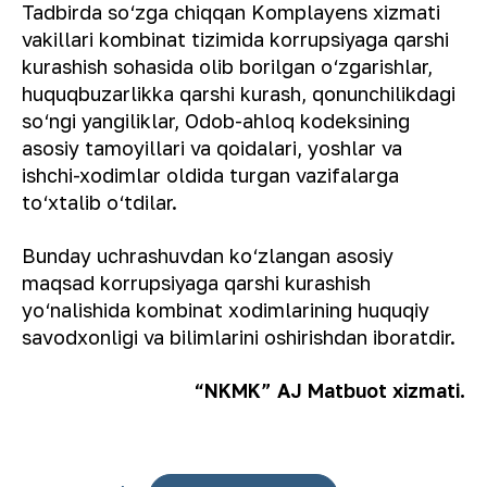
Tadbirda so‘zga chiqqan Komplayens xizmati
vakillari kombinat tizimida korrupsiyaga qarshi
kurashish sohasida olib borilgan o‘zgarishlar,
huquqbuzarlikka qarshi kurash, qonunchilikdagi
so‘ngi yangiliklar, Odob-ahloq kodeksining
asosiy tamoyillari va qoidalari, yoshlar va
ishchi-xodimlar oldida turgan vazifalarga
to‘xtalib o‘tdilar.
Bunday uchrashuvdan ko‘zlangan asosiy
maqsad korrupsiyaga qarshi kurashish
yo‘nalishida kombinat xodimlarining huquqiy
savodxonligi va bilimlarini oshirishdan iboratdir.
“NKMK” AJ Matbuot xizmati.