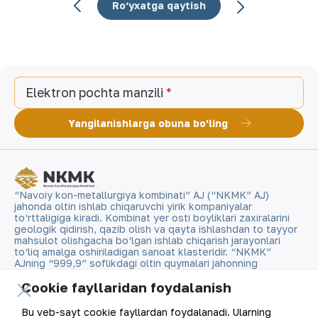
Ro‘yxatga qaytish
Elektron pochta manzili
Yangilanishlarga obuna bo'ling
“Navoiy kon-metallurgiya kombinati” AJ (“NKMK” AJ)
jahonda oltin ishlab chiqaruvchi yirik kompaniyalar
to‘rttaligiga kiradi. Kombinat yer osti boyliklari zaxiralarini
geologik qidirish, qazib olish va qayta ishlashdan to tayyor
mahsulot olishgacha bo‘lgan ishlab chiqarish jarayonlari
to‘liq amalga oshiriladigan sanoat klasteridir. “NKMK”
AJning “999,9” soflikdagi oltin quymalari jahonning
qimmatbaho metallar bo‘yicha birjalarida O‘zbekistonning
Cookie fayllaridan foydalanish
brendiga aylandi.
Bu veb-sayt cookie fayllardan foydalanadi. Ularning
Kompaniya haqida
Aloqalar