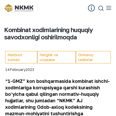
Kombinat xodimlarining huquqiy
savodxonligi oshirilmoqda
Matbuot
Yangilik va
Ommaviy
xizmati
voqealar
tadbirlar
14
February
2023
“1-GMZ” kon boshqarmasida kombinat ishchi-
xodimlariga korrupsiyaga qarshi kurashish
bo‘yicha qabul qilingan normativ-huquqiy
hujjatlar, shu jumladan “NKMK” AJ
xodimlarining Odob-axloq kodeksining
mazmun-mohiyatini tushuntirishga