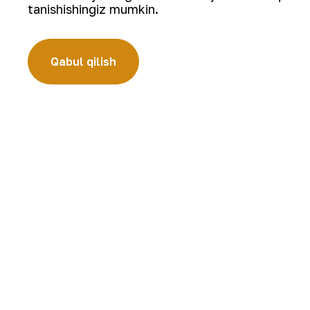
tanishishingiz mumkin.
konchilik sanoati
Qabul qilish
Yangilanishlarga obuna bo‘ling:
“Navoiy kon-metallurgiya kombinati” AJ (“NKMK” AJ) jahonda ol
Kombinat yer osti boyliklari zaxiralarini geologik qidirish, 
bo‘lgan ishlab chiqarish jarayonlari to‘liq amalga oshiriladig
quymalari jahonning qimmatbaho metallar bo‘yicha birjalarid
Kompaniya haqida
Karyera
Bizning faoliyatimiz
Raqamli hukumat