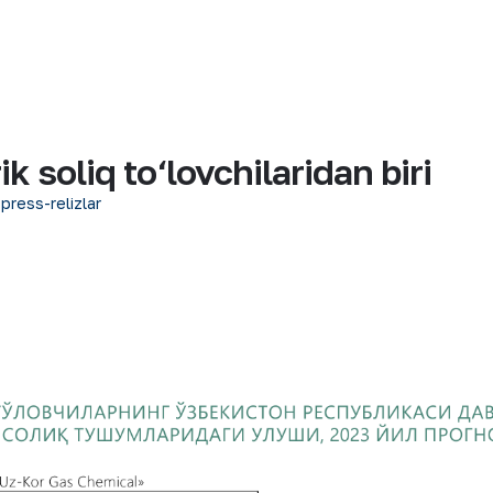
 soliq to‘lovchilaridan biri
 press-relizlar