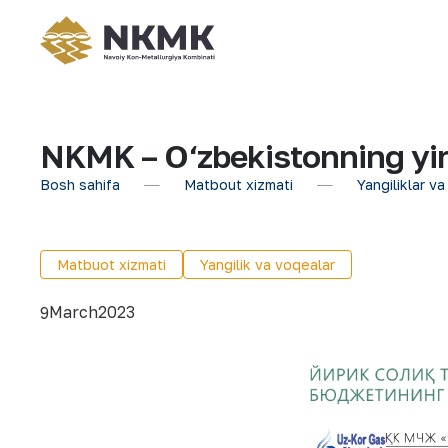
NKMK – O‘zbekistonning yirik
Bosh sahifa
Matbout xizmati
Yangiliklar va
Matbuot xizmati
Yangilik va voqealar
March
2023
9