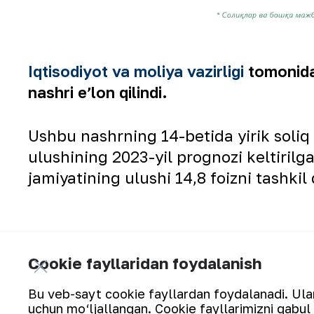
Iqtisodiyot va moliya vazirligi
tomonidan
nashri eʼlon qilindi.
Ushbu nashrning 14-betida yirik soliq
ulushining 2023-yil prognozi keltiril
jamiyatining ulushi 14,8 foizni tashkil 
Cookie fayllaridan foydalanish
Bu veb-sayt cookie fayllardan foydalanadi. Ularn
uchun mo‘ljallangan. Cookie fayllarimizni qabul 
“NKMK” AJning Kanadaning Toronto shahri