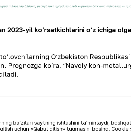
 2023-yil ko‘rsatkichlarini o‘z ichiga ol
 to‘lovchilarning O‘zbekiston Respublikasi
gan. Prognozga ko‘ra, “Navoiy kon-metallur
qiladi.
ing ba’zilari saytning ishlashini ta’minlaydi, boshqa
qilish uchun «Qabul qilish» tugmasini bosing. Cookie 
dagi PDAC
“Eng yaxsh