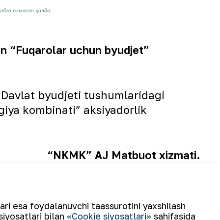
gan “Fuqarolar uchun byudjet”
 Davlat byudjeti tushumlaridagi
giya kombinati” aksiyadorlik
“NKMK” AJ Matbuot xizmati.
lari esa foydalanuvchi taassurotini yaxshilash
siyosatlari bilan
«Cookie siyosatlari»
sahifasida
i ratsionalizatorlik taklifi” tanlovi