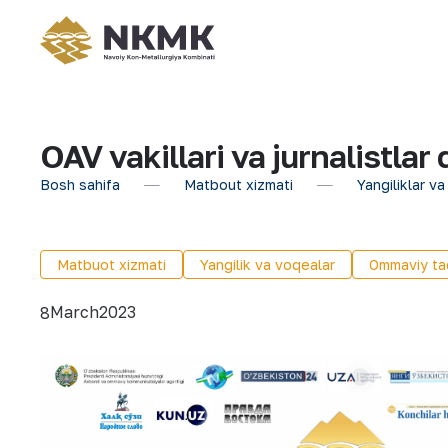
OAV vakillari va jurnalistlar 
Bosh sahifa
Matbout xizmati
Yangiliklar va
Matbuot xizmati
Yangilik va voqealar
Ommaviy tad
March
2023
8