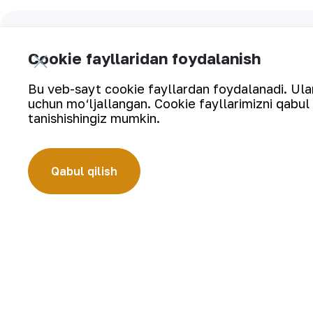
Yangilanishlarga obuna bo‘ling:
Cookie fayllaridan foydalanish
Bu veb-sayt cookie fayllardan foydalanadi. Ularn
uchun mo‘ljallangan. Cookie fayllarimizni qabul 
tanishishingiz mumkin.
“Navoiy kon-metallurgiya kombinati” AJ (“NKMK” AJ) jahonda ol
Kombinat yer osti boyliklari zaxiralarini geologik qidirish, 
bo‘lgan ishlab chiqarish jarayonlari to‘liq amalga oshiriladig
quymalari jahonning qimmatbaho metallar bo‘yicha birjalarid
Qabul qilish
Kompaniya haqida
Karyera
Bizning faoliyatimiz
Raqamli hukumat
Barqaror rivojlanish
Aloqalar
Investorlarga
Sayt xaritasi
Matbout xizmati
Foydalanish shartlari