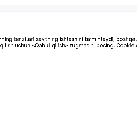
Elektron pochta manzili
ing ba’zilari saytning ishlashini ta’minlaydi, boshqa
qilish uchun «Qabul qilish» tugmasini bosing. Cookie 
tin ishlab chiqaruvchi yirik kompaniyalar to‘rttaligiga kiradi.
qazib olish va qayta ishlashdan to tayyor mahsulot olishgacha
an sanoat klasteridir. “NKMK” AJning “999,9” soflikdagi oltin
a O‘zbekistonning brendiga aylandi.
Cookie fayllaridan foydalanish
Ochiq ma'lumotlar
RSS feed