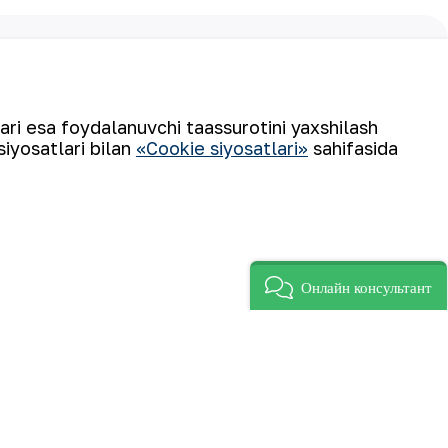
Obuna boʻling
lari esa foydalanuvchi taassurotini yaxshilash
siyosatlari bilan
«Cookie siyosatlari»
sahifasida
Онлайн консультант