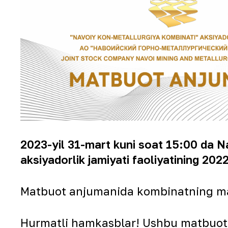
2023-yil 31-mart kuni soat 15:00 da 
aksiyadorlik jamiyati faoliyatining 202
Matbuot anjumanida kombinatning masʼ
Hurmatli hamkasblar! Ushbu matbuot a