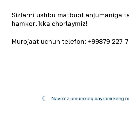
Sizlarni ushbu matbuot anjumaniga tak
hamkorlikka chorlaymiz!
Murojaat uchun telefon: +99879 227-7
Navro‘z umumxalq bayrami keng ni