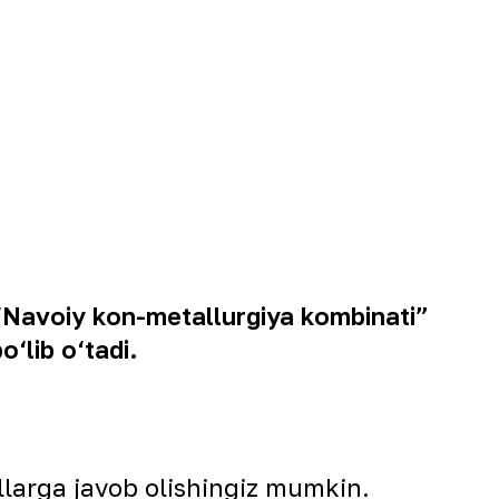
“Navoiy kon-metallurgiya kombinati”
‘lib o‘tadi.
larga javob olishingiz mumkin.