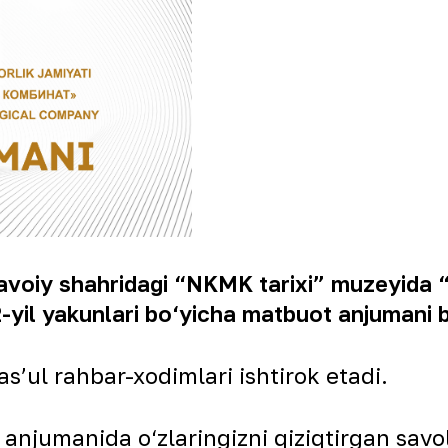
Navoiy shahridagi “NKMK tarixi” muzeyida 
2-yil yakunlari bo‘yicha
matbuot anjumani bo
ul rahbar-xodimlari ishtirok etadi.
njumanida o‘zlaringizni qiziqtirgan savol