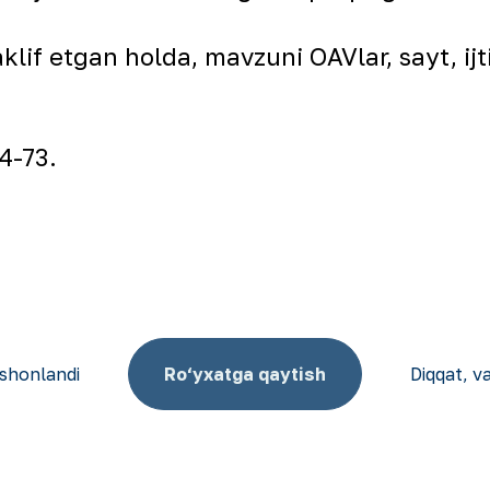
lif etgan holda, mavzuni OAVlar, sayt, ij
4-73.
shonlandi
Ro‘yxatga qaytish
Diqqat, v