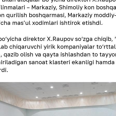
‘linmalari – Markaziy, Shimoliy kon boshq
on qurilish boshqarmasi, Markaziy moddiy
cha masʼul xodimlari ishtirok etishdi.
bo‘yicha direktor X.Raupov so‘zga chiqib,
lab chiqaruvchi yirik kompaniyalar to‘rttal
ish, qazib olish va qayta ishlashdan to tay
hiriladigan sanoat klasteri ekanligi hamda
rdi.