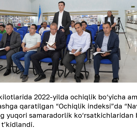
ilotlarida 2022-yilda ochiqlik bo‘yicha am
lashga qaratilgan “Ochiqlik indeksi”da “N
eng yuqori samaradorlik ko‘rsatkichlaridan
 tʼkidlandi.