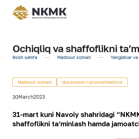
Ochiqliq va shaffoflikni ta
Bosh sahifa
Matbout xizmati
Yangiliklar va
Matbuot xizmati
duxovnost-i-prosvetitelstvo
March
2023
30
31-mart kuni Navoiy shahridagi “NKMK 
shaffoflikni taʼminlash hamda jamoatch