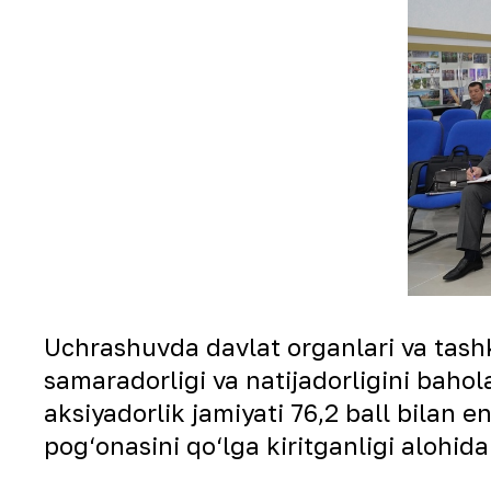
Uchrashuvda davlat organlari va tashk
samaradorligi va natijadorligini baho
aksiyadorlik jamiyati 76,2 ball bilan 
pog‘onasini qo‘lga kiritganligi alohida