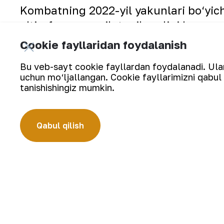
Kombatning 2022-yil yakunlari bo‘yich
eʼtirofga munosib topilganligi korxona
tasdig‘idir.
Cookie fayllaridan foydalanish
Bu veb-sayt cookie fayllardan foydalanadi. Ularn
Tadbirda kombinat bo‘linmalarida matb
uchun mo‘ljallangan. Cookie fayllarimizni qabul 
oshirilgan ishlar muhokama etilib, kelg
tanishishingiz mumkin.
Qabul qilish
Muqaddasdir Vatan