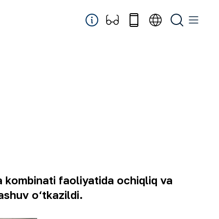
kombinati faoliyatida ochiqliq va
ashuv o‘tkazildi.