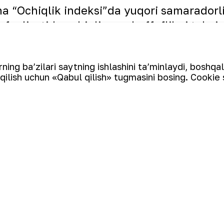
a “Ochiqlik indeksi”da yuqori samaradorlik
 faoliyatida ochiqliq va shaffoflikni taʼm
ing ba’zilari saytning ishlashini ta’minlaydi, boshqa
uot va maʼnaviyat yo‘nalishida joriy yiln
qilish uchun «Qabul qilish» tugmasini bosing. Cookie 
usidagi rejalar belgilab olindi.
 bayrog‘i!
Ro‘yxatga qaytish
Muqaddasd