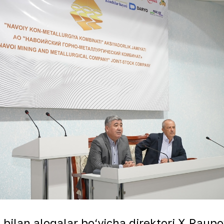
ilan aloqalar bo‘yicha direktori X.Raupov