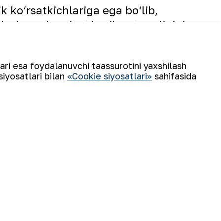
 ko‘rsatkichlariga ega bo‘lib,
inlashga ahamiyat berilayotganligining
lari esa foydalanuvchi taassurotini yaxshilash
ing birinchi choragida amalga
siyosatlari bilan
«Cookie siyosatlari»
sahifasida
“NKMK” AJ Matbuot xizmati.
ir Vatan bayrog‘i!