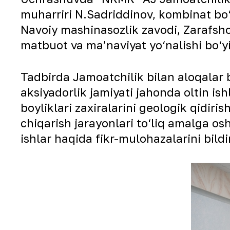
muharriri N.Sadriddinov, kombinat bo
Navoiy mashinasozlik zavodi, Zarafsh
matbuot va maʼnaviyat yo‘nalishi bo‘yi
Tadbirda Jamoatchilik bilan aloqalar 
aksiyadorlik jamiyati jahonda oltin ish
boyliklari zaxiralarini geologik qidir
chiqarish jarayonlari to‘liq amalga os
ishlar haqida fikr-mulohazalarini bildi