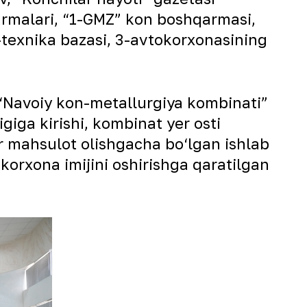
armalari, “1-GMZ” kon boshqarmasi,
-texnika bazasi, 3-avtokorxonasining
 “Navoiy kon-metallurgiya kombinati”
igiga kirishi, kombinat yer osti
yor mahsulot olishgacha bo‘lgan ishlab
 korxona imijini oshirishga qaratilgan