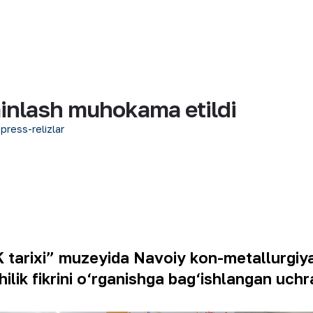
ʼminlash muhokama etildi
 press-relizlar
tarixi” muzeyida Navoiy kon-metallurgiya 
ilik fikrini o‘rganishga bag‘ishlangan uchr