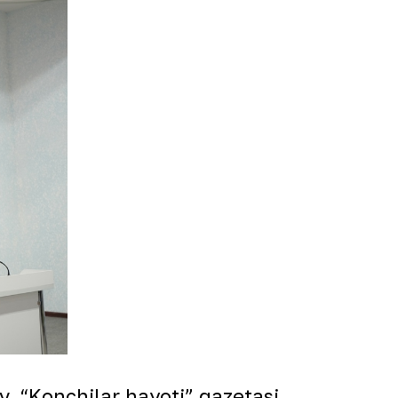
, “Konchilar hayoti” gazetasi