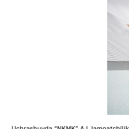
Uchrashuvda “NKMK” AJ Jamoatchilik b