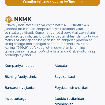
Yangilanishlarga obuna bo'ling
“Navoiy kon-metallurgiya kombinati” AJ (“NKMK” AJ)
jahonda oltin ishlab chiqaruvchi yirik kompaniyalar
to‘rttaligiga kiradi. Kombinat yer osti boyliklari zaxiralarini
geologik qidirish, qazib olish va qayta ishlashdan to tayyor
mahsulot olishgacha bo‘lgan ishlab chiqarish jarayonlari
to‘liq amalga oshiriladigan sanoat klasteridir. “NKMK”
AJning “999,9” soflikdagi oltin quymalari jahonning
qimmatbaho metallar bo‘yicha birjalarida O‘zbekistonning
brendiga aylandi.
Kompaniya haqida
Aloqalar
Bizning faoliyatimiz
Sayt xaritasi
Barqaror rivojlanish
Foydalanish shartlari
Investorlarga
Cookie fayllaridan
foydalanish