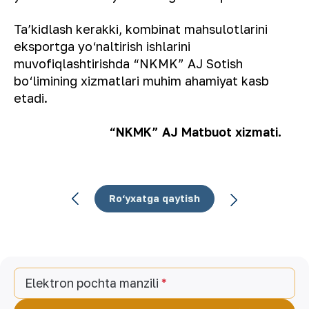
Taʼkidlash kerakki, kombinat mahsulotlarini
eksportga yo‘naltirish ishlarini
muvofiqlashtirishda “NKMK” AJ Sotish
bo‘limining xizmatlari muhim ahamiyat kasb
etadi.
“NKMK” AJ Matbuot xizmati.
Ro‘yxatga qaytish
Elektron pochta manzili