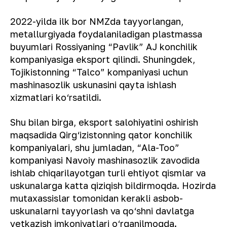
2022-yilda ilk bor NMZda tayyorlangan,
metallurgiyada foydalaniladigan plastmassa
buyumlari Rossiyaning “Pavlik” AJ konchilik
kompaniyasiga eksport qilindi. Shuningdek,
Tojikistonning “Talco” kompaniyasi uchun
mashinasozlik uskunasini qayta ishlash
xizmatlari ko‘rsatildi.
Shu bilan birga, eksport salohiyatini oshirish
maqsadida Qirg‘izistonning qator konchilik
kompaniyalari, shu jumladan, “Ala-Too”
kompaniyasi Navoiy mashinasozlik zavodida
ishlab chiqarilayotgan turli ehtiyot qismlar va
uskunalarga katta qiziqish bildirmoqda. Hozirda
mutaxassislar tomonidan kerakli asbob-
uskunalarni tayyorlash va qo‘shni davlatga
yetkazish imkoniyatlari o‘rganilmoqda.