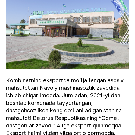
Kombinatning eksportga mo‘ljallangan asosiy
mahsulotlari Navoiy mashinasozlik zavodida
ishlab chiqarilmoqda. Jumladan, 2021-yildan
boshlab korxonada tayyorlangan,
dastgohsozlikda keng qo‘llaniladigan stanina
mahsuloti Belorus Respublikasining “Gomel
dastgohlar zavodi” AJga eksport qilinmoqda.
Eksport hajmi yildan yilga ortib bormoqda.