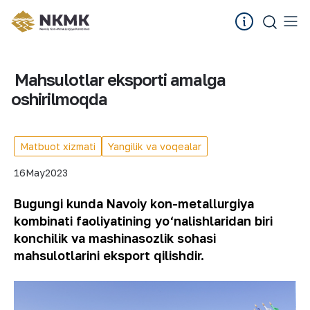
Mahsulotlar eksporti amalga
oshirilmoqda
Matbuot xizmati
Yangilik va voqealar
16
May
2023
Bugungi kunda Navoiy kon-metallurgiya
kombinati faoliyatining yo‘nalishlaridan biri
konchilik va mashinasozlik sohasi
mahsulotlarini eksport qilishdir.