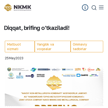
Diqqat, brifing o‘tkaziladi!
Matbuot
Yangilik va
Ommaviy
xizmati
voqealar
tadbirlar
25
May
2023