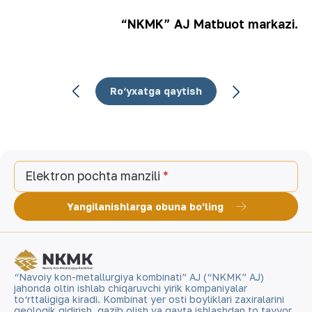
“NKMK” AJ Matbuot markazi.
Ro‘yxatga qaytish
Elektron pochta manzili
Yangilanishlarga obuna bo'ling
“Navoiy kon-metallurgiya kombinati” AJ (“NKMK” AJ)
jahonda oltin ishlab chiqaruvchi yirik kompaniyalar
to‘rttaligiga kiradi. Kombinat yer osti boyliklari zaxiralarini
geologik qidirish, qazib olish va qayta ishlashdan to tayyor