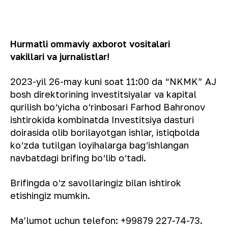
Hurmatli ommaviy axborot vositalari
vakillari va jurnalistlar!
2023-yil 26-may kuni soat 11:00 da “NKMK” AJ
bosh direktorining investitsiyalar va kapital
qurilish bo‘yicha o‘rinbosari Farhod Bahronov
ishtirokida kombinatda Investitsiya dasturi
doirasida olib borilayotgan ishlar, istiqbolda
ko‘zda tutilgan loyihalarga bag‘ishlangan
navbatdagi brifing bo‘lib o‘tadi.
Brifingda o‘z savollaringiz bilan ishtirok
etishingiz mumkin.
Maʼlumot uchun telefon: +99879 227-74-73.