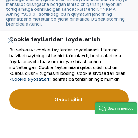
mahsulot olishgacha bo‘lgan ishlab chiqarish jarayonlari
to‘liq amalga oshiriladigan sanoat klasteridir. “NKMK”
AJning “999,9” soflikdagi oltin quymalari jahonning
qimmatbaho metallar bo‘yicha birjalarida O‘zbekistonning
brendiga aylandi.
Kompaniya haqida
Aloqalar
Cookie fayllaridan foydalanish
Bu veb-sayt cookie fayllardan foydalanadi. Ularning
Bizning faoliyatimiz
Sayt xaritasi
ba’zilari saytning ishlashini ta’minlaydi, boshqalari esa
foydalanuvchi taassurotini yaxshilash uchun
Barqaror rivojlanish
Foydalanish shartlari
mo‘ljallangan. Cookie fayllarimizni qabul qilish uchun
«Qabul qilish» tugmasini bosing. Cookie siyosatlari bilan
«Cookie siyosatlari»
sahifasida tanishishingiz mumkin.
Investorlarga
Cookie fayllaridan
foydalanish
Matbout xizmati
Qabul qilish
Ochiq ma'lumotlar
Задать вопрос
Karyera
RSS feed
Raqamli hukumat