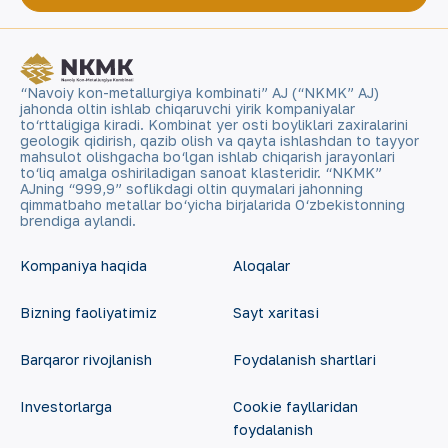
“Navoiy kon-metallurgiya kombinati” AJ (“NKMK” AJ)
jahonda oltin ishlab chiqaruvchi yirik kompaniyalar
to‘rttaligiga kiradi. Kombinat yer osti boyliklari zaxiralarini
geologik qidirish, qazib olish va qayta ishlashdan to tayyor
mahsulot olishgacha bo‘lgan ishlab chiqarish jarayonlari
to‘liq amalga oshiriladigan sanoat klasteridir. “NKMK”
AJning “999,9” soflikdagi oltin quymalari jahonning
qimmatbaho metallar bo‘yicha birjalarida O‘zbekistonning
brendiga aylandi.
Kompaniya haqida
Aloqalar
Bizning faoliyatimiz
Sayt xaritasi
Barqaror rivojlanish
Foydalanish shartlari
Investorlarga
Cookie fayllaridan
foydalanish