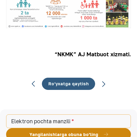
“NKMK” AJ Matbuot xizmati.
Ro‘yxatga qaytish
Elektron pochta manzili
Yangilanishlarga obuna bo'ling