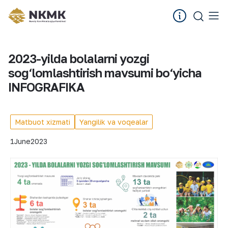
2023-yilda bolalarni yozgi
sog‘lomlashtirish mavsumi bo‘yicha
INFOGRAFIKA
Matbuot xizmati
Yangilik va voqealar
1
June
2023