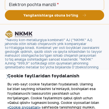
Elektron pochta manzili
Yangilanishlarga obuna bo'ling
“Navoiy kon-metallurgiya kombinati” AJ (“NKMK” AJ)
jahonda oltin ishlab chiqaruvchi yirik kompaniyalar
to‘rttaligiga kiradi. Kombinat yer osti boyliklari zaxiralarini
geologik qidirish, qazib olish va qayta ishlashdan to tayyor
mahsulot olishgacha bo‘lgan ishlab chiqarish jarayonlari
to‘liq amalga oshiriladigan sanoat klasteridir. “NKMK”
AJning “999,9” soflikdagi oltin quymalari jahonning
qimmatbaho metallar bo‘yicha birjalarida O‘zbekistonning
brendiga aylandi.
Cookie fayllaridan foydalanish
Kompaniya haqida
Aloqalar
Bu veb-sayt cookie fayllardan foydalanadi. Ularning
ba’zilari saytning ishlashini ta’minlaydi, boshqalari esa
Bizning faoliyatimiz
Sayt xaritasi
foydalanuvchi taassurotini yaxshilash uchun
mo‘ljallangan. Cookie fayllarimizni qabul qilish uchun
«Qabul qilish» tugmasini bosing. Cookie siyosatlari bilan
Barqaror rivojlanish
Foydalanish shartlari
«Cookie siyosatlari»
sahifasida tanishishingiz mumkin.