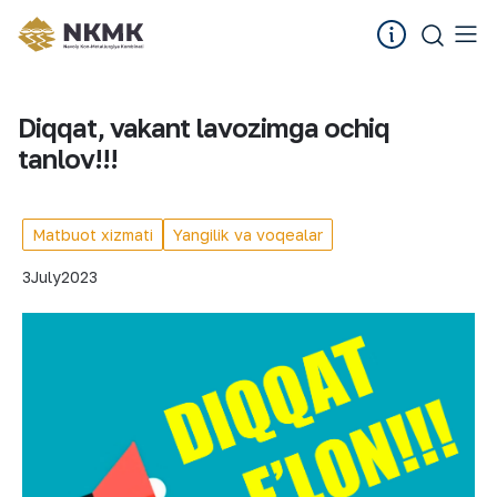
Diqqat, vakant lavozimga ochiq
tanlov!!!
Matbuot xizmati
Yangilik va voqealar
3
July
2023