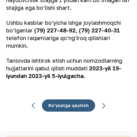
stajiga ega bo‘lishi shart.
Ushbu kasblar bo‘yicha ishga joylashmoqchi
bo‘lganlar
(79) 227-48-92, (79) 227-40-31
telefon raqamlariga qo‘ng‘iroq qilishlari
mumkin.
Tanlovda ishtirok etish uchun nomzodlarning
hujjatlarini qabul qilish muddati
2023-yil 19-
iyundan 2023-yil 5-iyulgacha
.
Ro‘yxatga qaytish