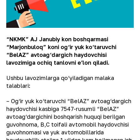
“NKMK” AJ Janubiy kon boshqarmasi
“Marjonbuloq” koni og‘ir yuk ko‘taruvchi
“BelAZ” avtoag‘dargich haydovchisi
lavozimiga ochiq tanlovni eʼlon qiladi.
Ushbu lavozimlarga qo‘yiladigan malaka
talablari:
– Og‘ir yuk ko‘taruvchi “BelAZ” avtoag‘dargich
haydovchisi kasbiga 7547-rusumli “BelAZ”
avtoag‘dargichini boshqarish huquqi berilgan
guvohnoma, B,C toifali avtomobil haydovchisi
guvohnomasi va yuk avtomobillarida
haydovchilik stajiga 1 yildan kam bo‘lmagan ish