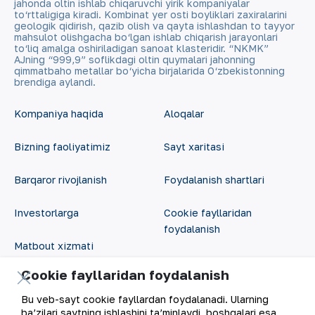
jahonda oltin ishlab chiqaruvchi yirik kompaniyalar
to‘rttaligiga kiradi. Kombinat yer osti boyliklari zaxiralarini
geologik qidirish, qazib olish va qayta ishlashdan to tayyor
mahsulot olishgacha bo‘lgan ishlab chiqarish jarayonlari
to‘liq amalga oshiriladigan sanoat klasteridir. “NKMK”
AJning “999,9” soflikdagi oltin quymalari jahonning
qimmatbaho metallar bo‘yicha birjalarida O‘zbekistonning
brendiga aylandi.
Kompaniya haqida
Aloqalar
Bizning faoliyatimiz
Sayt xaritasi
Barqaror rivojlanish
Foydalanish shartlari
Investorlarga
Cookie fayllaridan
foydalanish
Matbout xizmati
Ochiq ma'lumotlar
Cookie fayllaridan foydalanish
Karyera
RSS feed
Bu veb-sayt cookie fayllardan foydalanadi. Ularning
Raqamli hukumat
ba’zilari saytning ishlashini ta’minlaydi, boshqalari esa