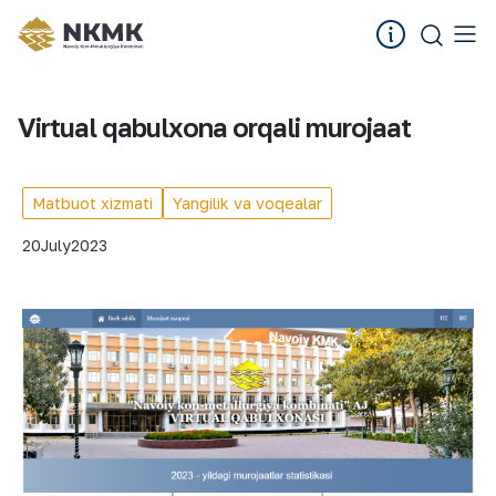
Virtual qabulxona orqali murojaat
Matbuot xizmati
Yangilik va voqealar
20
July
2023