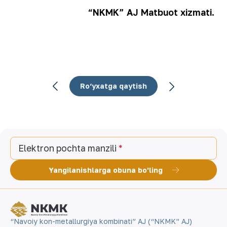
“NKMK” AJ Matbuot xizmati.
Ro‘yxatga qaytish
Elektron pochta manzili
Yangilanishlarga obuna bo'ling
“Navoiy kon-metallurgiya kombinati” AJ (“NKMK” AJ)