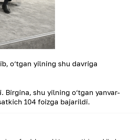
lib, o‘tgan yilning shu davriga
 Birgina, shu yilning o‘tgan yanvar-
atkich 104 foizga bajarildi.
‘plab yangi loyihalar ishga
 dollarlik mablag‘ o‘zlashtirilib, 868