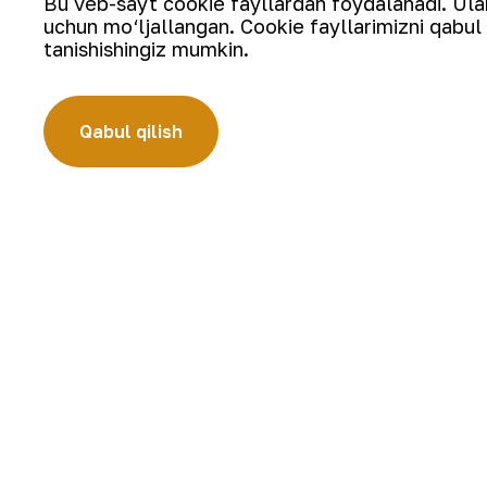
Bu veb-sayt cookie fayllardan foydalanadi. Ularn
uchun mo‘ljallangan. Cookie fayllarimizni qabul 
tanishishingiz mumkin.
Qabul qilish