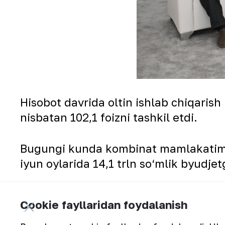
Hisobot davrida oltin ishlab chiqarish 
nisbatan 102,1 foizni tashkil etdi.
Bugungi kunda kombinat mamlakatimizda
iyun oylarida 14,1 trln so‘mlik byudjet
Kombinat faoliyatida Investitsion dast
Cookie fayllaridan foydalanish
tushirilmoqda. O‘tgan olti oyda ushbu 
ta yangi ish o‘rinlari yaratildi.