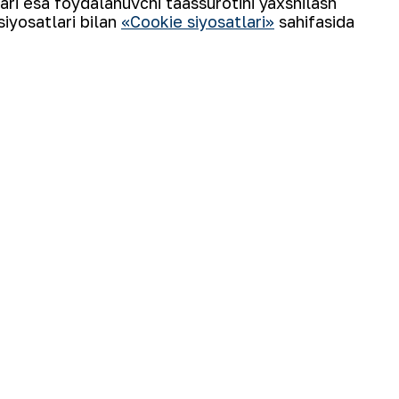
lari esa foydalanuvchi taassurotini yaxshilash
siyosatlari bilan
«Cookie siyosatlari»
sahifasida