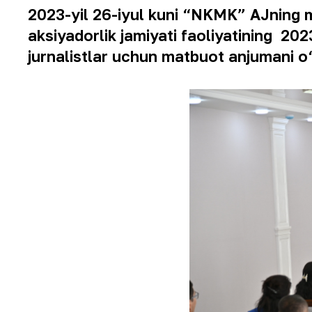
2023-yil 26-iyul kuni “NKMK” AJning m
aksiyadorlik jamiyati faoliyatining 202
jurnalistlar uchun matbuot anjumani o‘