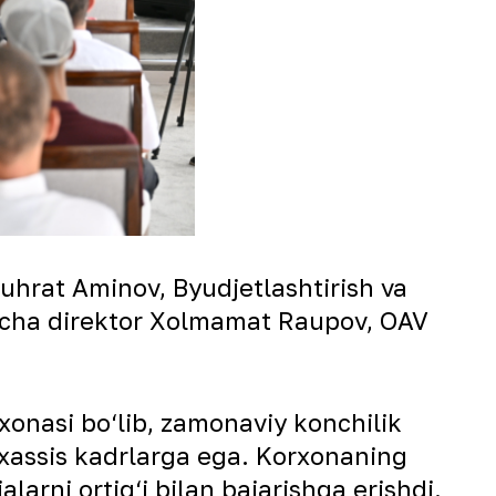
uhrat Aminov, Byudjetlashtirish va
‘yicha direktor Xolmamat Raupov, OAV
xonasi bo‘lib, zamonaviy konchilik
axassis kadrlarga ega. Korxonaning
larni ortig‘i bilan bajarishga erishdi.