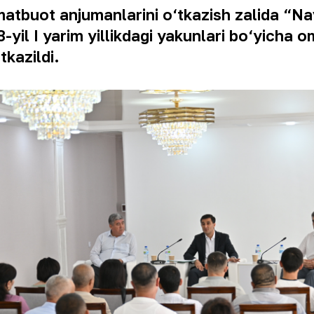
atbuot anjumanlarini o‘tkazish zalida “Na
3-yil I yarim yillikdagi yakunlari bo‘yicha 
tkazildi.