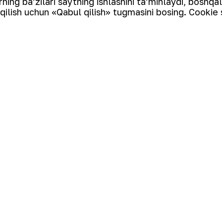
ing ba’zilari saytning ishlashini ta’minlaydi, boshqa
qilish uchun «Qabul qilish» tugmasini bosing. Cookie 