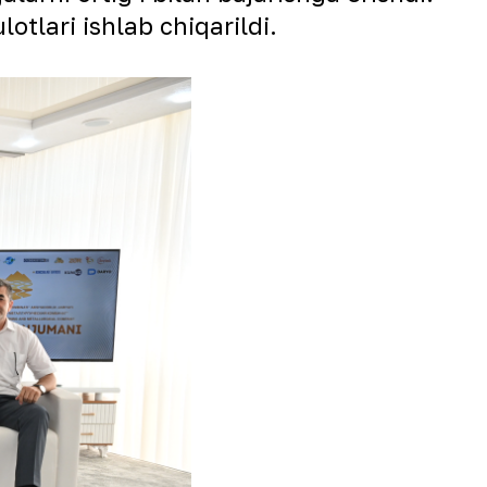
tlari ishlab chiqarildi.