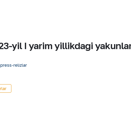
-yil I yarim yillikdagi yakunla
 press-relizlar
rlar