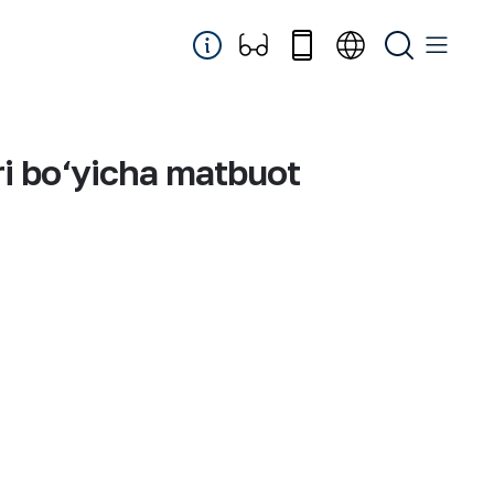
ri bo‘yicha matbuot