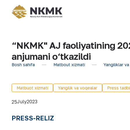
“NKMK" AJ faoliyatining 2023
anjumani o‘tkazildi
Bosh sahifa
Matbout xizmati
Yangiliklar va
Matbuot xizmati
Yangilik va voqealar
Press tadbi
July
2023
25
PRESS-RELIZ