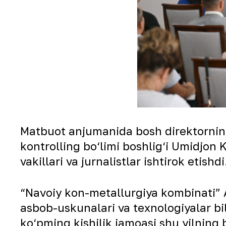
Matbuot anjumanida bosh direktorning 
kontrolling bo‘limi boshlig‘i Umidjon
vakillari va jurnalistlar ishtirok etis
“Navoiy kon-metallurgiya kombinati” A
asbob-uskunalari va texnologiyalar b
ko‘pming kishilik jamoasi shu yilning b