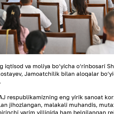
iqtisod va moliya bo‘yicha o‘rinbosari Sh
 Kostayev, Jamoatchilik bilan aloqalar bo
hdi.
J respublikamizning eng yirik sanoat kor
ilan jihozlangan, malakali muhandis, mut
irinchi yarim yilligida ham belgilangan reja