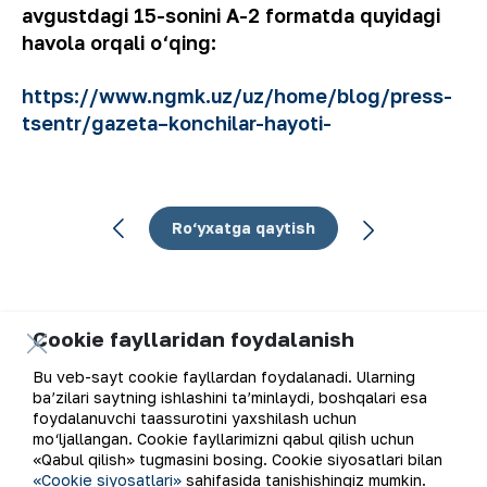
avgustdagi 15-sonini A-2 formatda quyidagi
havola orqali o‘qing:
https://www.ngmk.uz/uz/home/blog/press-
tsentr/gazeta–konchilar-hayoti-
Ro‘yxatga qaytish
Cookie fayllaridan foydalanish
Elektron pochta manzili
Bu veb-sayt cookie fayllardan foydalanadi. Ularning
ba’zilari saytning ishlashini ta’minlaydi, boshqalari esa
Yangilanishlarga obuna bo'ling
foydalanuvchi taassurotini yaxshilash uchun
mo‘ljallangan. Cookie fayllarimizni qabul qilish uchun
«Qabul qilish» tugmasini bosing. Cookie siyosatlari bilan
«Cookie siyosatlari»
sahifasida tanishishingiz mumkin.