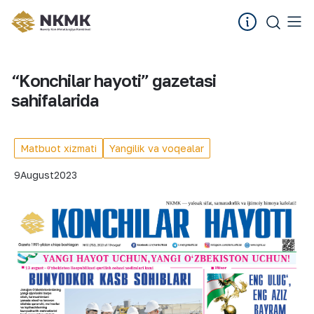
“Konchilar hayoti” gazetasi
sahifalarida
Matbuot xizmati
Yangilik va voqealar
9
August
2023