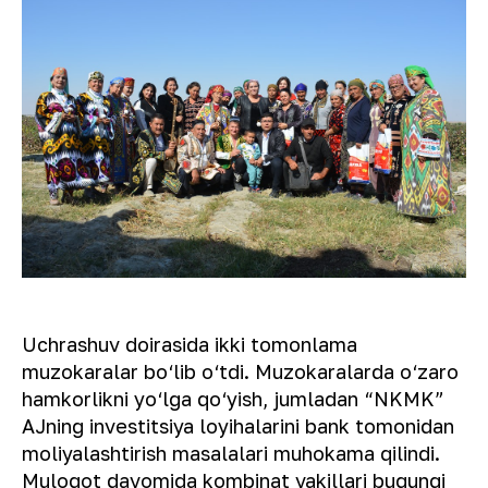
Uchrashuv doirasida ikki tomonlama
muzokaralar bo‘lib o‘tdi. Muzokaralarda o‘zaro
hamkorlikni yo‘lga qo‘yish, jumladan “NKMK”
AJning investitsiya loyihalarini bank tomonidan
moliyalashtirish masalalari muhokama qilindi.
Muloqot davomida kombinat vakillari bugungi