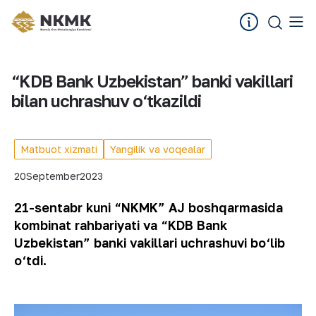
“KDB Bank Uzbekistan” banki vakillari
bilan uchrashuv o‘tkazildi
Matbuot xizmati
Yangilik va voqealar
20
September
2023
21-sentabr kuni “NKMK” AJ boshqarmasida
kombinat rahbariyati va “KDB Bank
Uzbekistan” banki vakillari uchrashuvi bo‘lib
o‘tdi.