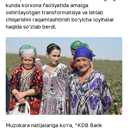
kunda korxona faoliyatida amalga
oshirilayotgan transformatsiya va ishlab
chiqarishni raqamlashtirish bo‘yicha loyihalar
haqida so‘zlab berdi.
Muzokara natijalariga ko‘ra, “KDB Bank