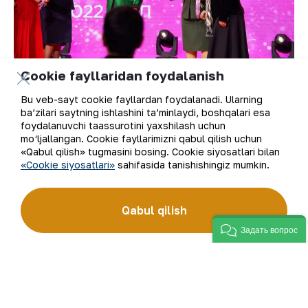
Cookie fayllaridan foydalanish
Bu veb-sayt cookie fayllardan foydalanadi. Ularning
ba’zilari saytning ishlashini ta’minlaydi, boshqalari esa
foydalanuvchi taassurotini yaxshilash uchun
mo‘ljallangan. Cookie fayllarimizni qabul qilish uchun
Maʼlumot uchun, “KDB Bank Uzbekistan” banki
«Qabul qilish» tugmasini bosing. Cookie siyosatlari bilan
1997-yilda tashkil topgan bo‘lib, Janubiy
«Cookie siyosatlari»
sahifasida tanishishingiz mumkin.
Koreyaning “KDB Bank” (Koreya Taraqqiyot
Banki)ning bank xizmatlarini taklif etuvchi
Qabul qilish
O‘zbekistondagi eng yirik xalqaro bankdir. Bank
faoliyati biznesni rivojlantiriish uchun korporativ
Задать вопрос
va investitsion xizmatlarni ko‘rsatishga
qaratilgan.
“NKMK” AJ Matbuot xizmati.