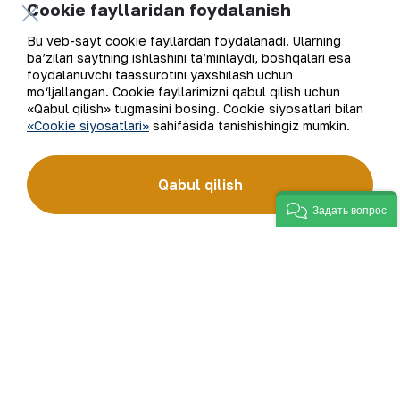
Cookie fayllaridan foydalanish
ishlab chiqarishni ko‘paytirishga xizmat qiladi.
Bu veb-sayt cookie fayllardan foydalanadi. Ularning
“NKMK” AJ Matbuot xizmati.
ba’zilari saytning ishlashini ta’minlaydi, boshqalari esa
foydalanuvchi taassurotini yaxshilash uchun
mo‘ljallangan. Cookie fayllarimizni qabul qilish uchun
«Qabul qilish» tugmasini bosing. Cookie siyosatlari bilan
«Cookie siyosatlari»
sahifasida tanishishingiz mumkin.
Ro‘yxatga qaytish
Qabul qilish
Задать вопрос
Elektron pochta manzili
Yangilanishlarga obuna bo'ling
“Navoiy kon-metallurgiya kombinati” AJ (“NKMK” AJ)
jahonda oltin ishlab chiqaruvchi yirik kompaniyalar