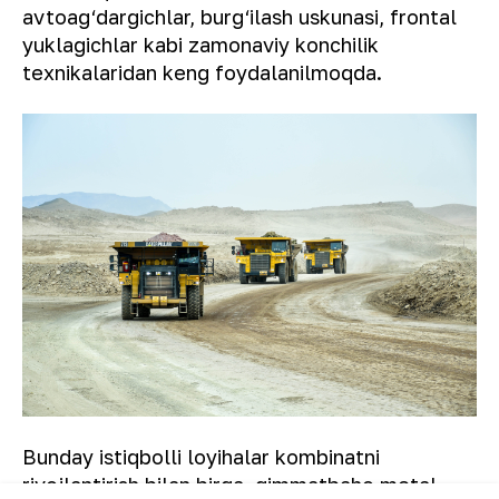
avtoag‘dargichlar, burg‘ilash uskunasi, frontal
yuklagichlar kabi zamonaviy konchilik
texnikalaridan keng foydalanilmoqda.
Bunday istiqbolli loyihalar kombinatni
rivojlantirish bilan birga, qimmatbaho metal