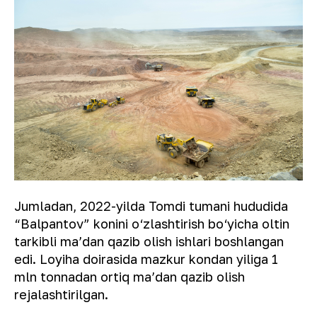
Jumladan, 2022-yilda Tomdi tumani hududida
“Balpantov” konini o‘zlashtirish bo‘yicha oltin
tarkibli maʼdan qazib olish ishlari boshlangan
edi. Loyiha doirasida mazkur kondan yiliga 1
mln tonnadan ortiq maʼdan qazib olish
rejalashtirilgan.