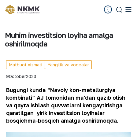
Muhim investitsion loyiha amalga
oshirilmoqda
Matbuot xizmati
Yangilik va voqealar
9
October
2023
Bugungi kunda “Navoiy kon-metallurgiya
kombinati” AJ tomonidan maʼdan qazib olish
va qayta ishlash quvvatlarni kengaytirishga
qaratilgan yirik investitsion loyihalar
bosqichma-bosqich amalga oshirilmoqda.