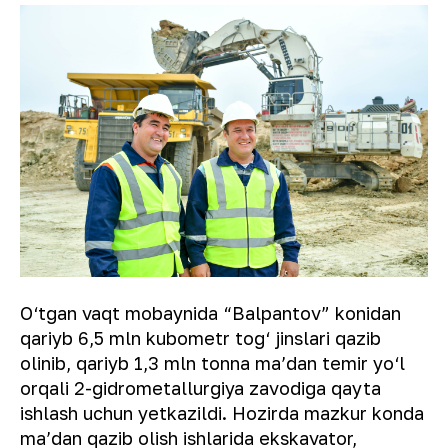
O‘tgan vaqt mobaynida “Balpantov” konidan
qariyb 6,5 mln kubometr tog‘ jinslari qazib
olinib, qariyb 1,3 mln tonna maʼdan temir yo‘l
orqali 2-gidrometallurgiya zavodiga qayta
ishlash uchun yetkazildi. Hozirda mazkur konda
maʼdan qazib olish ishlarida ekskavator,