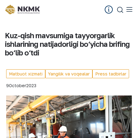
Kuz-qish mavsumiga tayyorgarlik
ishlarining natijadorligi bo‘yicha brifing
bo‘lib o‘tdi
Matbuot xizmati
Yangilik va voqealar
Press tadbirlar
9
October
2023