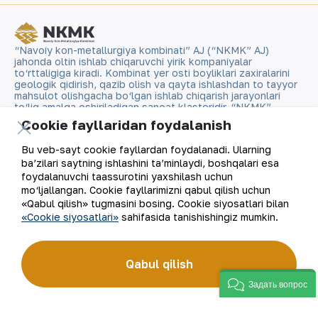
“Navoiy kon-metallurgiya kombinati” AJ (“NKMK” AJ)
jahonda oltin ishlab chiqaruvchi yirik kompaniyalar
to‘rttaligiga kiradi. Kombinat yer osti boyliklari zaxiralarini
geologik qidirish, qazib olish va qayta ishlashdan to tayyor
mahsulot olishgacha bo‘lgan ishlab chiqarish jarayonlari
to‘liq amalga oshiriladigan sanoat klasteridir. “NKMK”
AJning “999,9” soflikdagi oltin quymalari jahonning
Cookie fayllaridan foydalanish
qimmatbaho metallar bo‘yicha birjalarida O‘zbekistonning
brendiga aylandi.
Bu veb-sayt cookie fayllardan foydalanadi. Ularning
ba’zilari saytning ishlashini ta’minlaydi, boshqalari esa
Kompaniya haqida
Aloqalar
foydalanuvchi taassurotini yaxshilash uchun
mo‘ljallangan. Cookie fayllarimizni qabul qilish uchun
«Qabul qilish» tugmasini bosing. Cookie siyosatlari bilan
Bizning faoliyatimiz
Sayt xaritasi
«Cookie siyosatlari»
sahifasida tanishishingiz mumkin.
Barqaror rivojlanish
Foydalanish shartlari
Qabul qilish
Investorlarga
Cookie fayllaridan
Задать вопрос
foydalanish
Matbout xizmati