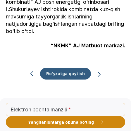
kombinati” AJ bosh energetigi o‘rinbosari
I.Shukurlayev ishtirokida kombinatda kuz-qish
mavsumiga tayyorgarlik ishlarining
natijadorligiga bag‘ishlangan navbatdagi brifing
bo‘lib o‘tdi.
“NKMK” AJ Matbuot markazi.
Ro‘yxatga qaytish
Elektron pochta manzili
Yangilanishlarga obuna bo'ling