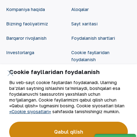
Kompaniya haqida
Aloqalar
Bizning faoliyatimiz
Sayt xaritasi
Barqaror rivojlanish
Foydalanish shartlari
Investorlarga
Cookie fayllaridan
foydalanish
Matbout xizmati
Cookie fayllaridan foydalanish
Ochiq ma'lumotlar
Karyera
Bu veb-sayt cookie fayllardan foydalanadi. Ularning
RSS feed
ba’zilari saytning ishlashini ta’minlaydi, boshqalari esa
foydalanuvchi taassurotini yaxshilash uchun
Raqamli hukumat
mo‘ljallangan. Cookie fayllarimizni qabul qilish uchun
«Qabul qilish» tugmasini bosing. Cookie siyosatlari bilan
«Cookie siyosatlari»
sahifasida tanishishingiz mumkin.
Qabul qilish