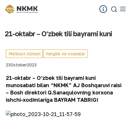
21-oktabr – O‘zbek tili bayrami kuni
Matbuot xizmati
Yangilik va voqealar
23
October
2023
21-oktabr – O‘zbek tili bayrami kuni
munosabati bilan “NKMK” AJ Boshqaruvi raisi
– Bosh direktori Q.Sanaqulovning korxona
ishchi-xodimlariga BAYRAM TABRIGI