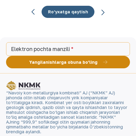
Ro‘yxatga qaytish
Elektron pochta manzili
Yangilanishlarga obuna bo'ling
“Navoiy kon-metallurgiya kombinati” AJ (“NKMK” AJ)
jahonda oltin ishlab chiqaruvchi yirik kompaniyalar
to‘rttaligiga kiradi. Kombinat yer osti boyliklari zaxiralarini
geologik qidirish, qazib olish va qayta ishlashdan to tayyor
mahsulot olishgacha bo‘lgan ishlab chiqarish jarayonlari
to‘liq amalga oshiriladigan sanoat klasteridir. “NKMK”
AJning “999,9” soflikdagi oltin quymalari jahonning
qimmatbaho metallar bo‘yicha birjalarida O‘zbekistonning
brendiga aylandi.