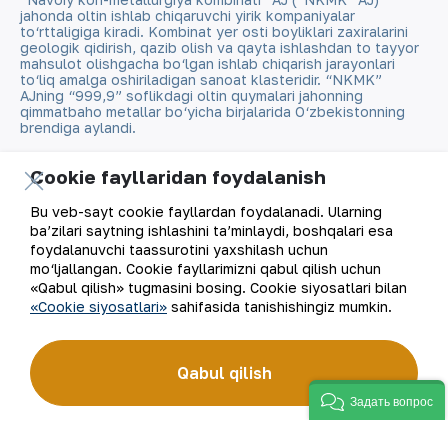
jahonda oltin ishlab chiqaruvchi yirik kompaniyalar
to‘rttaligiga kiradi. Kombinat yer osti boyliklari zaxiralarini
geologik qidirish, qazib olish va qayta ishlashdan to tayyor
mahsulot olishgacha bo‘lgan ishlab chiqarish jarayonlari
to‘liq amalga oshiriladigan sanoat klasteridir. “NKMK”
AJning “999,9” soflikdagi oltin quymalari jahonning
qimmatbaho metallar bo‘yicha birjalarida O‘zbekistonning
brendiga aylandi.
Kompaniya haqida
Aloqalar
Cookie fayllaridan foydalanish
Bu veb-sayt cookie fayllardan foydalanadi. Ularning
Bizning faoliyatimiz
Sayt xaritasi
ba’zilari saytning ishlashini ta’minlaydi, boshqalari esa
foydalanuvchi taassurotini yaxshilash uchun
Barqaror rivojlanish
Foydalanish shartlari
mo‘ljallangan. Cookie fayllarimizni qabul qilish uchun
«Qabul qilish» tugmasini bosing. Cookie siyosatlari bilan
«Cookie siyosatlari»
sahifasida tanishishingiz mumkin.
Investorlarga
Cookie fayllaridan
foydalanish
Matbout xizmati
Qabul qilish
Ochiq ma'lumotlar
Задать вопрос
Karyera
RSS feed