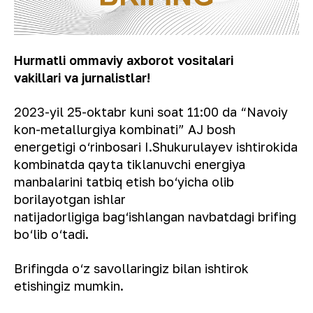
Hurmatli ommaviy axborot vositalari
vakillari va jurnalistlar!
2023-yil 25-oktabr kuni soat 11:00 da “Navoiy
kon-metallurgiya kombinati” AJ bosh
energetigi o‘rinbosari I.Shukurulayev ishtirokida
kombinatda qayta tiklanuvchi energiya
manbalarini tatbiq etish bo‘yicha olib
borilayotgan ishlar
natijadorligiga bag‘ishlangan navbatdagi brifing
bo‘lib o‘tadi.
Brifingda o‘z savollaringiz bilan ishtirok
etishingiz mumkin.