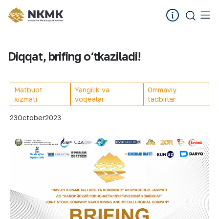
Diqqat, brifing o‘tkaziladi!
Matbuot
Yangilik va
Ommaviy
xizmati
voqealar
tadbirlar
23
October
2023