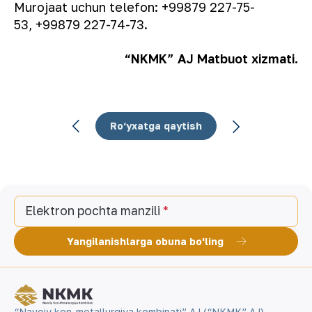
Murojaat uchun telefon:
+99879 227-75-
53,
+99879 227-74-73.
“NKMK” AJ Matbuot xizmati.
Ro‘yxatga qaytish
Elektron pochta manzili
Yangilanishlarga obuna bo'ling
“Navoiy kon-metallurgiya kombinati” AJ (“NKMK” AJ)