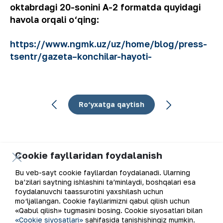
oktabrdagi 20-sonini A-2 formatda quyidagi
havola orqali o‘qing:
https://www.ngmk.uz/uz/home/blog/press-
tsentr/gazeta–konchilar-hayoti-
Ro‘yxatga qaytish
Cookie fayllaridan foydalanish
Elektron pochta manzili
Bu veb-sayt cookie fayllardan foydalanadi. Ularning
ba’zilari saytning ishlashini ta’minlaydi, boshqalari esa
Yangilanishlarga obuna bo'ling
foydalanuvchi taassurotini yaxshilash uchun
mo‘ljallangan. Cookie fayllarimizni qabul qilish uchun
«Qabul qilish» tugmasini bosing. Cookie siyosatlari bilan
«Cookie siyosatlari»
sahifasida tanishishingiz mumkin.