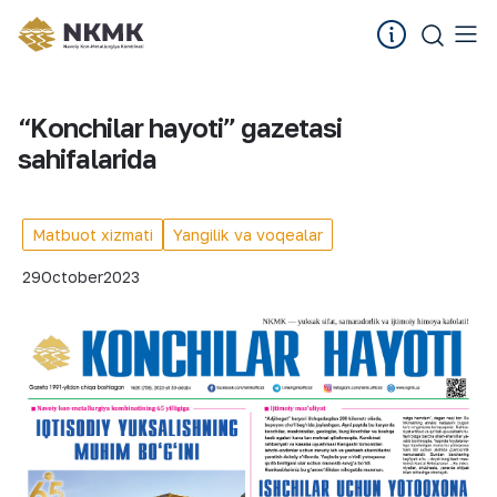
“Konchilar hayoti” gazetasi
sahifalarida
Matbuot xizmati
Yangilik va voqealar
29
October
2023