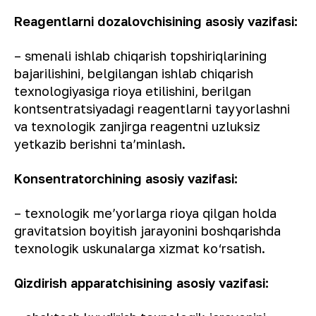
Reagentlarni dozalovchisining asosiy vazifasi:
– smenali ishlab chiqarish topshiriqlarining
bajarilishini, belgilangan ishlab chiqarish
texnologiyasiga rioya etilishini, berilgan
kontsentratsiyadagi reagentlarni tayyorlashni
va texnologik zanjirga reagentni uzluksiz
yetkazib berishni ta’minlash.
Konsentratorchining asosiy vazifasi
:
– texnologik me’yorlarga rioya qilgan holda
gravitatsion boyitish jarayonini boshqarishda
texnologik uskunalarga xizmat ko‘rsatish.
Qizdirish apparatchisi
ning asosiy vazifa
s
i: