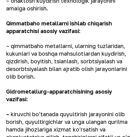
– ohaktosh kuydirish texnologik jarayonini
amalga oshirish.
Qimmatbaho metallarni ishlab chiqarish
apparatchisi asosiy vazifasi:
– qimmatbaho metallarni, ularning tuzlaridan,
kukunlari va boshqa mahsulotlardan kuydirish,
qizdirish, boyitish, tsianlash, sorbtsiyalash va
desorbtsiyalash bilan ajratib olish jarayonlarini
olib borish.
Gidrometallurg-apparatchisining asosiy
vazifasi:
–
kiruvchi bo’tanada quyultirish jarayonini olib
borish, quyultirgichlar va unga ulangan qurilma
hamda jihozlariga xizmat ko’rsatish va