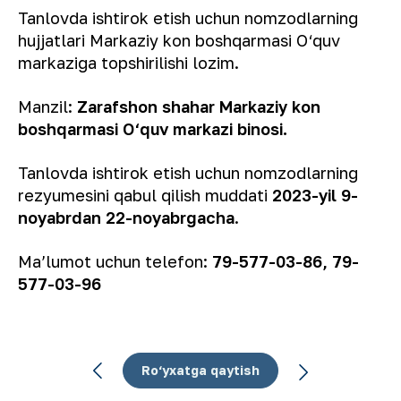
Tanlovda ishtirok etish uchun nomzodlarning
hujjatlari Markaziy kon boshqarmasi O‘quv
markaziga topshirilishi lozim.
Manzil:
Zarafshon shahar Markaziy kon
boshqarmasi O‘quv markazi binosi.
Tanlovda ishtirok etish uchun nomzodlarning
rezyumesini qabul qilish muddati
2023-yil 9-
noyabrdan 22-noyabrgacha
.
Ma’lumot uchun telefon:
79-577-03-86, 79-
577-03-96
Ro‘yxatga qaytish