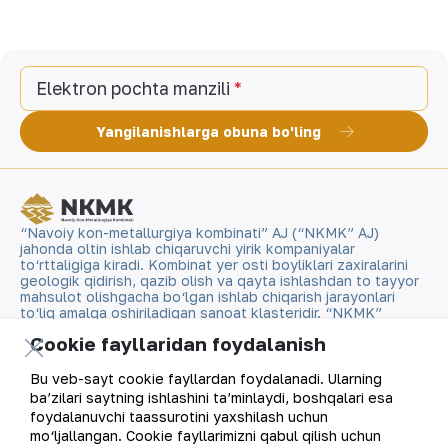
Elektron pochta manzili
Yangilanishlarga obuna bo'ling
“Navoiy kon-metallurgiya kombinati” AJ (“NKMK” AJ)
jahonda oltin ishlab chiqaruvchi yirik kompaniyalar
to‘rttaligiga kiradi. Kombinat yer osti boyliklari zaxiralarini
geologik qidirish, qazib olish va qayta ishlashdan to tayyor
mahsulot olishgacha bo‘lgan ishlab chiqarish jarayonlari
to‘liq amalga oshiriladigan sanoat klasteridir. “NKMK”
AJning “999,9” soflikdagi oltin quymalari jahonning
Cookie fayllaridan foydalanish
qimmatbaho metallar bo‘yicha birjalarida O‘zbekistonning
brendiga aylandi.
Bu veb-sayt cookie fayllardan foydalanadi. Ularning
ba’zilari saytning ishlashini ta’minlaydi, boshqalari esa
Kompaniya haqida
Aloqalar
foydalanuvchi taassurotini yaxshilash uchun
mo‘ljallangan. Cookie fayllarimizni qabul qilish uchun