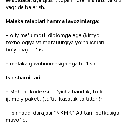
ekspluatatsiya qilish, topshiriqlarni sifatli va o’z
vaqtida bajarish.
Malaka talablari hamma lavozimlarga:
– oliy ma’lumotli diplomga ega (kimyo
texnologiya va metallurgiya yo’nalishlari
bo’yicha) bo’lish;
– malaka guvohnomasiga ega bo’lish.
Ish sharoitlari:
– Mehnat kodeksi bo‘yicha bandlik, to‘liq
ijtimoiy paket, (taʼtil, kasallik taʼtillari);
– Ish haqqi darajasi “NKMK” AJ tarif setkasiga
muvofiq.