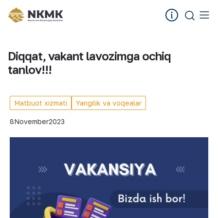
Diqqat, vakant lavozimga ochiq
tanlov!!!
Matbuot xizmati
Yangilik va voqealar
8
November
2023