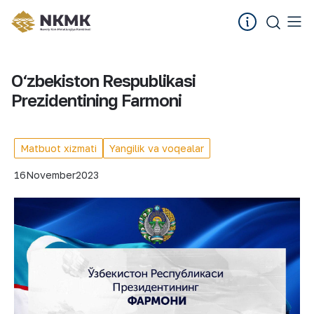
O‘zbekiston Respublikasi
Prezidentining Farmoni
Matbuot xizmati
Yangilik va voqealar
16
November
2023