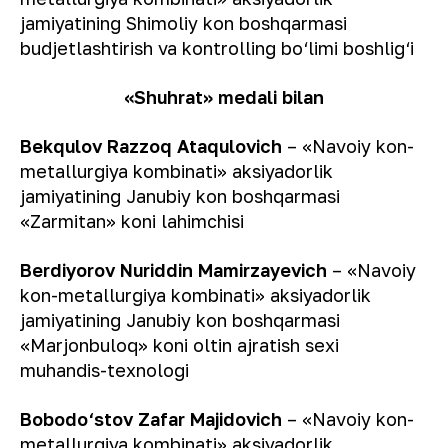
jamiyatining Shimoliy kon boshqarmasi
budjetlashtirish va kontrolling bo‘limi boshlig‘i
«Shuhrat» medali bilan
Bekqulov Razzoq Ataqulovich
– «Navoiy kon-
metallurgiya kombinati» aksiyadorlik
jamiyatining Janubiy kon boshqarmasi
«Zarmitan» koni lahimchisi
Berdiyorov Nuriddin Mamirzayevich
– «Navoiy
kon-metallurgiya kombinati» aksiyadorlik
jamiyatining Janubiy kon boshqarmasi
«Marjonbuloq» koni oltin ajratish sexi
muhandis-texnologi
Bobodo‘stov Zafar Majidovich
– «Navoiy kon-
metallurgiya kombinati» aksiyadorlik