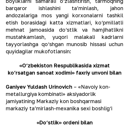
boyliklarni samarali o‘zlashtirish, tarmoqning
barqaror ishlashini ta’minlash, jahon
andozalariga mos yangi korxonalarni tashkil
etish borasidagi katta xizmatlari, ko‘pmillatli
mehnat jamoasida do‘stlik va hamjihatlikni
mustahkamlash, yuqori malakali kadrlarni
tayyorlashga qo‘shgan munosib hissasi uchun
quyidagilar mukofotlansin:
«O‘zbekiston Respublikasida xizmat
ko‘rsatgan sanoat xodimi» faxriy unvoni bilan
Ganiyev Yuldash Urinovich
– «Navoiy kon-
metallurgiya kombinati» aksiyadorlik
jamiyatining Markaziy kon boshqarmasi
markaziy ta’mirlash-mexanika sexi boshlig‘i
«Do‘stlik» ordeni bilan