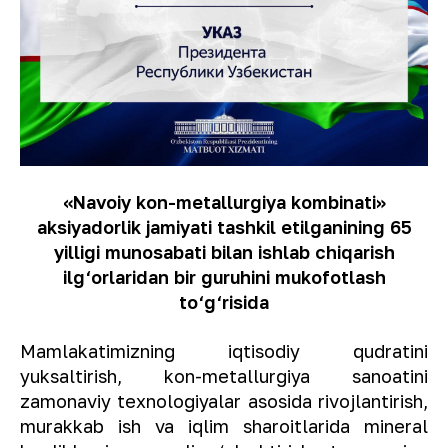
«Navoiy kon-metallurgiya kombinati»
aksiyadorlik jamiyati tashkil etilganining 65
yilligi munosabati bilan ishlab chiqarish
ilg‘orlaridan bir guruhini mukofotlash
to‘g‘risida
Mamlakatimizning iqtisodiy qudratini
yuksaltirish, kon-metallurgiya sanoatini
zamonaviy texnologiyalar asosida rivojlantirish,
murakkab ish va iqlim sharoitlarida mineral