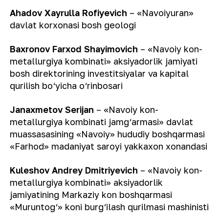
Ahadov Xayrulla Rofiyevich
– «Navoiyuran»
davlat korxonasi bosh geologi
Baxronov Farxod Shayimovich
– «Navoiy kon-
metallurgiya kombinati» aksiyadorlik jamiyati
bosh direktorining investitsiyalar va kapital
qurilish bo‘yicha o‘rinbosari
Janaxmetov Serijan
– «Navoiy kon-
metallurgiya kombinati jamg‘armasi» davlat
muassasasining «Navoiy» hududiy boshqarmasi
«Farhod» madaniyat saroyi yakkaxon xonandasi
Kuleshov Andrey Dmitriyevich
– «Navoiy kon-
metallurgiya kombinati» aksiyadorlik
jamiyatining Markaziy kon boshqarmasi
«Muruntog‘» koni burg‘ilash qurilmasi mashinisti