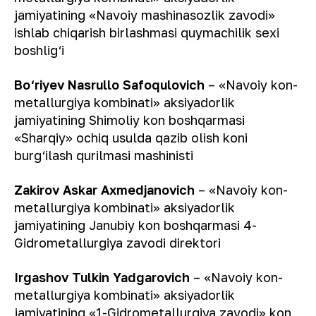
jamiyatining «Navoiy mashinasozlik zavodi»
ishlab chiqarish birlashmasi quymachilik sexi
boshlig‘i
Bo‘riyev Nasrullo Safoqulovich
– «Navoiy kon-
metallurgiya kombinati» aksiyadorlik
jamiyatining Shimoliy kon boshqarmasi
«Sharqiy» ochiq usulda qazib olish koni
burg‘ilash qurilmasi mashinisti
Zakirov Askar Axmedjanovich
– «Navoiy kon-
metallurgiya kombinati» aksiyadorlik
jamiyatining Janubiy kon boshqarmasi 4-
Gidrometallurgiya zavodi direktori
Irgashov Tulkin Yadgarovich
– «Navoiy kon-
metallurgiya kombinati» aksiyadorlik
jamiyatining «1-Gidrometallurgiya zavodi» kon