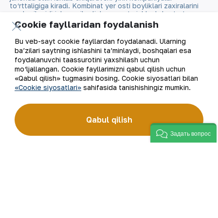
to‘rttaligiga kiradi. Kombinat yer osti boyliklari zaxiralarini
geologik qidirish, qazib olish va qayta ishlashdan to tayyor
mahsulot olishgacha bo‘lgan ishlab chiqarish jarayonlari
Cookie fayllaridan foydalanish
to‘liq amalga oshiriladigan sanoat klasteridir. “NKMK”
AJning “999,9” soflikdagi oltin quymalari jahonning
Bu veb-sayt cookie fayllardan foydalanadi. Ularning
qimmatbaho metallar bo‘yicha birjalarida O‘zbekistonning
ba’zilari saytning ishlashini ta’minlaydi, boshqalari esa
brendiga aylandi.
foydalanuvchi taassurotini yaxshilash uchun
mo‘ljallangan. Cookie fayllarimizni qabul qilish uchun
Kompaniya haqida
Aloqalar
«Qabul qilish» tugmasini bosing. Cookie siyosatlari bilan
«Cookie siyosatlari»
sahifasida tanishishingiz mumkin.
Bizning faoliyatimiz
Sayt xaritasi
Qabul qilish
Barqaror rivojlanish
Foydalanish shartlari
Задать вопрос
Investorlarga
Cookie fayllaridan
foydalanish
Matbout xizmati
Ochiq ma'lumotlar
Karyera
RSS feed
Raqamli hukumat