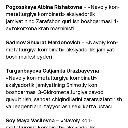
Pogosskaya Albina Rishatovna
– «Navoiy kon-
metallurgiya kombinati» aksiyadorlik
jamiyatining Zarafshon qurilish boshqarmasi 4-
avtokorxona kran mashinisti
Sadinov Shuxrat Mardonovich
– «Navoiy kon-
metallurgiya kombinati» aksiyadorlik jamiyati
bosh marksheyderi
Turganbayeva Guljamila Urazbayevna
–
«Navoiy kon-metallurgiya kombinati»
aksiyadorlik jamiyatining Shimoliy kon
boshqarmasi 3-Gidrometallurgiya zavodi
quyultirish, sanoat chiqindilarini zararsizlantirish
va reagentlarni tayyorlash sexi katta ustasi
Soy Maya Vasilevna
– «Navoiy kon-
metallurgiya kombinati» aksiyadorlik