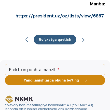
Manba:
https://president.uz/oz/lists/view/6867
Ro‘yxatga qaytish
Elektron pochta manzili
Yangilanishlarga obuna bo'ling
“Navoiy kon-metallurgiya kombinati” AJ (“NKMK” AJ)
jahonda oltin ishlab chiqaruvchi yirik kompaniyalar