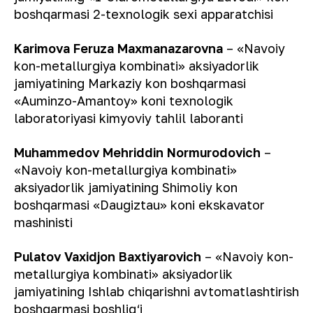
boshqarmasi 2-texnologik sexi apparatchisi
Karimova Feruza Maxmanazarovna
– «Navoiy
kon-metallurgiya kombinati» aksiyadorlik
jamiyatining Markaziy kon boshqarmasi
«Auminzo-Amantoy» koni texnologik
laboratoriyasi kimyoviy tahlil laboranti
Muhammedov Mehriddin Normurodovich
–
«Navoiy kon-metallurgiya kombinati»
aksiyadorlik jamiyatining Shimoliy kon
boshqarmasi «Daugiztau» koni ekskavator
mashinisti
Pulatov Vaxidjon Baxtiyarovich
– «Navoiy kon-
metallurgiya kombinati» aksiyadorlik
jamiyatining Ishlab chiqarishni avtomatlashtirish
boshqarmasi boshlig‘i