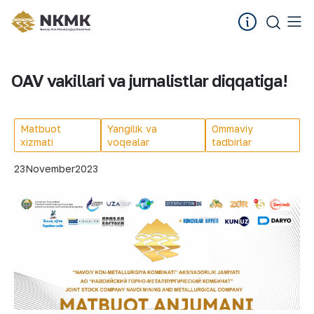
OAV vakillari va jurnalistlar diqqatiga!
Matbuot
Yangilik va
Ommaviy
xizmati
voqealar
tadbirlar
23
November
2023