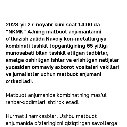
2023-yil 27-noyabr
kuni soat 14:00 da
“NKMK” AJning matbuot anjumanlarini
o‘tkazish zalida Navoiy kon-metallurgiya
kombinati tashkil topganligining 65 yilligi
munosabati bilan tashkil etilgan tadbirlar,
amalga oshirilgan ishlar va erishilgan natijalar
yuzasidan ommaviy axborot vositalari vakillari
va jurnalistlar uchun matbuot anjumani
o‘tkaziladi.
Matbuot anjumanida kombinatning masʼul
rahbar-xodimlari ishtirok etadi.
Hurmatli hamkasblar! Ushbu matbuot
anjumanida o‘zlaringizni qiziqtirgan savollarga