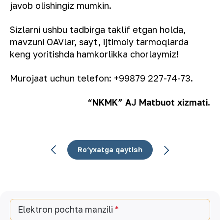
javob olishingiz mumkin.
Sizlarni ushbu tadbirga taklif etgan holda,
mavzuni OAVlar, sayt, ijtimoiy tarmoqlarda
keng yoritishda hamkorlikka chorlaymiz!
Murojaat uchun telefon: +99879 227-74-73.
“NKMK” AJ Matbuot xizmati.
Ro‘yxatga qaytish
Elektron pochta manzili