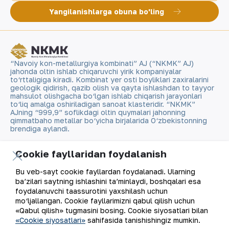
Yangilanishlarga obuna bo'ling
“Navoiy kon-metallurgiya kombinati” AJ (“NKMK” AJ)
jahonda oltin ishlab chiqaruvchi yirik kompaniyalar
to‘rttaligiga kiradi. Kombinat yer osti boyliklari zaxiralarini
geologik qidirish, qazib olish va qayta ishlashdan to tayyor
mahsulot olishgacha bo‘lgan ishlab chiqarish jarayonlari
to‘liq amalga oshiriladigan sanoat klasteridir. “NKMK”
AJning “999,9” soflikdagi oltin quymalari jahonning
qimmatbaho metallar bo‘yicha birjalarida O‘zbekistonning
brendiga aylandi.
Kompaniya haqida
Aloqalar
Cookie fayllaridan foydalanish
Bu veb-sayt cookie fayllardan foydalanadi. Ularning
Bizning faoliyatimiz
Sayt xaritasi
ba’zilari saytning ishlashini ta’minlaydi, boshqalari esa
foydalanuvchi taassurotini yaxshilash uchun
Barqaror rivojlanish
Foydalanish shartlari
mo‘ljallangan. Cookie fayllarimizni qabul qilish uchun
«Qabul qilish» tugmasini bosing. Cookie siyosatlari bilan
«Cookie siyosatlari»
sahifasida tanishishingiz mumkin.
Investorlarga
Cookie fayllaridan