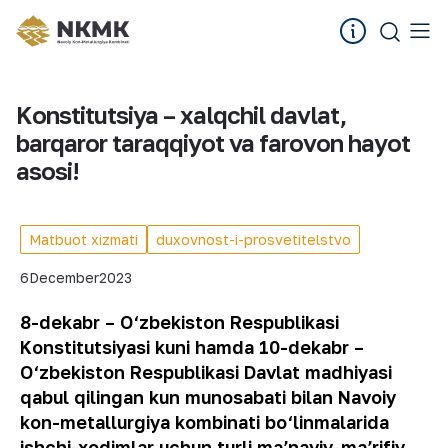
Konstitutsiya – xalqchil davlat,
barqaror taraqqiyot va farovon hayot
asosi!
Matbuot xizmati
duxovnost-i-prosvetitelstvo
6
December
2023
8-dekabr – O‘zbekiston Respublikasi
Konstitutsiyasi kuni hamda 10-dekabr –
O‘zbekiston Respublikasi Davlat madhiyasi
qabul qilingan kun munosabati bilan Navoiy
kon-metallurgiya kombinati bo‘linmalarida
ishchi-xodimlar uchun turli maʼnaviy-maʼrifiy