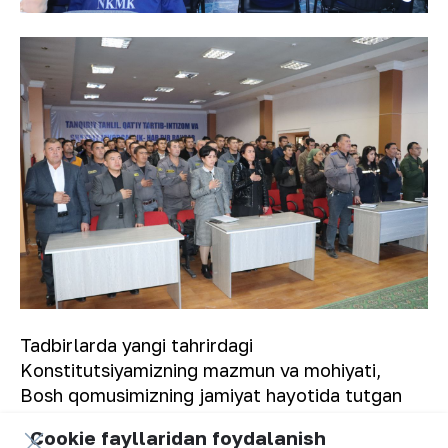
Tadbirlarda yangi tahrirdagi
Konstitutsiyamizning mazmun va mohiyati,
Bosh qomusimizning jamiyat hayotida tutgan
o‘rni haqidagi fikr-mulohazalar bildirildi.
Cookie fayllaridan foydalanish