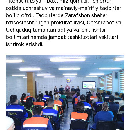
“Konstitutsiya – baxtimiz qomusi!” shiorlari
ostida uchrashuv va ma’naviy-ma’rifiy tadbirlar
bo‘lib o‘tdi. Tadbirlarda Zarafshon shahar
ixtisoslashtirilgan prokuraturasi, Qo’shrabot va
Uchquduq tumanlari adliya va ichki ishlar
bo‘limlari hamda jamoat tashkilotlari vakillari
ishtirok etishdi.