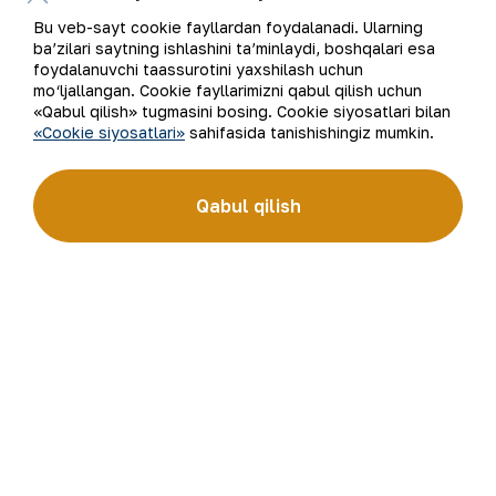
“NKMK” AJ Matbuot xizmati.
Bu veb-sayt cookie fayllardan foydalanadi. Ularning
ba’zilari saytning ishlashini ta’minlaydi, boshqalari esa
foydalanuvchi taassurotini yaxshilash uchun
mo‘ljallangan. Cookie fayllarimizni qabul qilish uchun
«Qabul qilish» tugmasini bosing. Cookie siyosatlari bilan
Ro‘yxatga qaytish
«Cookie siyosatlari»
sahifasida tanishishingiz mumkin.
Qabul qilish
Elektron pochta manzili
Yangilanishlarga obuna bo'ling
“Navoiy kon-metallurgiya kombinati” AJ (“NKMK” AJ)
jahonda oltin ishlab chiqaruvchi yirik kompaniyalar
to‘rttaligiga kiradi. Kombinat yer osti boyliklari zaxiralarini
geologik qidirish, qazib olish va qayta ishlashdan to tayyor