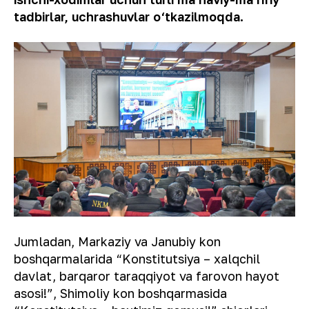
tadbirlar, uchrashuvlar o‘tkazilmoqda.
Jumladan, Markaziy va Janubiy kon
boshqarmalarida “Konstitutsiya – xalqchil
davlat, barqaror taraqqiyot va farovon hayot
asosi!”, Shimoliy kon boshqarmasida