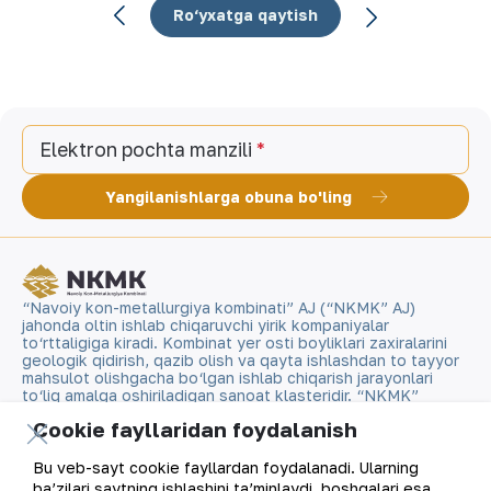
Ro‘yxatga qaytish
Elektron pochta manzili
Yangilanishlarga obuna bo'ling
“Navoiy kon-metallurgiya kombinati” AJ (“NKMK” AJ)
jahonda oltin ishlab chiqaruvchi yirik kompaniyalar
to‘rttaligiga kiradi. Kombinat yer osti boyliklari zaxiralarini
geologik qidirish, qazib olish va qayta ishlashdan to tayyor
mahsulot olishgacha bo‘lgan ishlab chiqarish jarayonlari
to‘liq amalga oshiriladigan sanoat klasteridir. “NKMK”
AJning “999,9” soflikdagi oltin quymalari jahonning
Cookie fayllaridan foydalanish
qimmatbaho metallar bo‘yicha birjalarida O‘zbekistonning
brendiga aylandi.
Bu veb-sayt cookie fayllardan foydalanadi. Ularning
ba’zilari saytning ishlashini ta’minlaydi, boshqalari esa