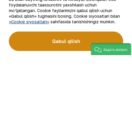
Kompaniya haqida
Aloqalar
foydalanuvchi taassurotini yaxshilash uchun
mo‘ljallangan. Cookie fayllarimizni qabul qilish uchun
Bizning faoliyatimiz
Sayt xaritasi
«Qabul qilish» tugmasini bosing. Cookie siyosatlari bilan
«Cookie siyosatlari»
sahifasida tanishishingiz mumkin.
Barqaror rivojlanish
Foydalanish shartlari
Qabul qilish
Investorlarga
Cookie fayllaridan
foydalanish
Задать вопрос
Matbout xizmati
Ochiq ma'lumotlar
Karyera
RSS feed
Raqamli hukumat
©
2026
“NKMK” AJ