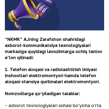
“NKMK” AJning Zarafshon shahridagi
axborot-kommunikatsiya texnologiyalari
markaziga quyidagi lavozimlarga
ochiq tanlov
e’lon qilinadi:
1. Telefon aloqasi va radiolashtirish liniyasi
inshootlari elektromontyori hamda telefon
aloqasi stansiya qurilmalari elektromontyori.
Nomzodlarga qo‘yiladigan talablar:
– axborot texnologiyalari sohasi bo’yicha o‘rta