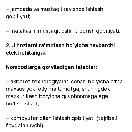
– jamoada va mustaqil ravishda ishlash
qobiliyati;
– malakasini mustaqil oshirib borish qobiliyati.
2. Jihozlarni ta’mirlash bo’yicha navbatchi
elektrchilangar.
Nomzodlarga qo‘yiladigan talablar:
– axborot texnologiyalari sohasi bo’yicha o‘rta
maxsus yoki oliy ma’lumotga, shuningdek
mazkur kasb bo‘yicha guvohnomaga ega
bo‘lishi shart;
– kompyuter bilan ishlash qobiliyati (tajribali
foydalanuvchi);