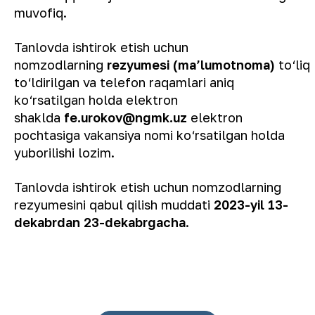
muvofiq.
Tanlovda ishtirok etish uchun
nomzodlarning
rezyumesi (ma’lumotnoma)
to‘liq
to‘ldirilgan va telefon raqamlari aniq
ko‘rsatilgan holda elektron
shaklda
fe.urokov@ngmk.uz
elektron
pochtasiga vakansiya nomi ko‘rsatilgan holda
yuborilishi lozim.
Tanlovda ishtirok etish uchun nomzodlarning
rezyumesini qabul qilish muddati
2023-yil 13-
dekabrdan 23-dekabrgacha
.