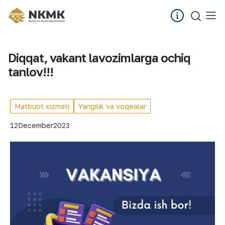
Diqqat, vakant lavozimlarga ochiq
tanlov!!!
Matbuot xizmati
Yangilik va voqealar
12
December
2023