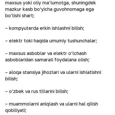
maxsus yoki oliy ma’lumotga, shuningdek
mazkur kasb bo‘yicha guvohnomaga ega
bo‘lishi shart;
– kompyuterda erkin ishlashni bilish;
– elektr toki haqida umumiy tushunchalar;
– maxsus asboblar va elektr o‘lchash
asboblaridan samarali foydalana olish;
– aloqa stansiya jihozlari va ularni ishlatishni
bilish;
– o’zbek va rus tillarini bilish;
– muammolarni aniqlash va ularni hal qilish
qobiliyati;