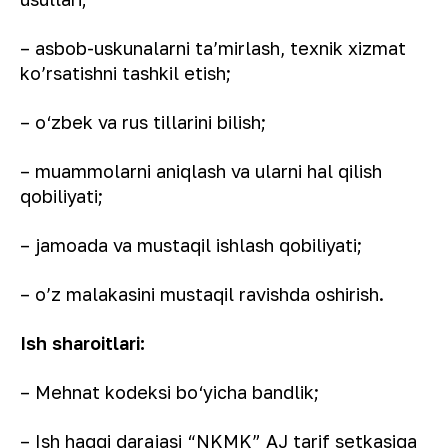
– asbob-uskunalarni ta’mirlash, texnik xizmat
ko’rsatishni tashkil etish;
– o‘zbek va rus tillarini bilish;
– muammolarni aniqlash va ularni hal qilish
qobiliyati;
– jamoada va mustaqil ishlash qobiliyati;
– o’z malakasini mustaqil ravishda oshirish.
Ish sharoitlari:
– Mehnat kodeksi bo‘yicha bandlik;
– Ish haqqi darajasi “NKMK” AJ tarif setkasiga