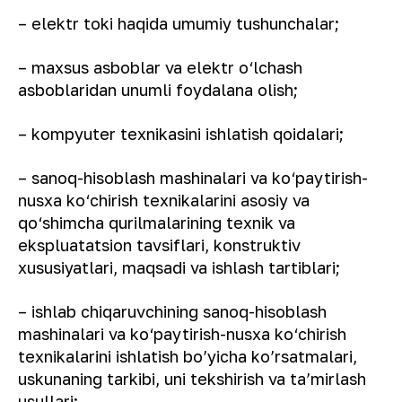
– elektr toki haqida umumiy tushunchalar;
– maxsus asboblar va elektr o‘lchash
asboblaridan unumli foydalana olish;
– kompyuter texnikasini ishlatish qoidalari;
– sanoq-hisoblash mashinalari va ko‘paytirish-
nusxa ko‘chirish texnikalarini asosiy va
qo‘shimcha qurilmalarining texnik va
ekspluatatsion tavsiflari, konstruktiv
xususiyatlari, maqsadi va ishlash tartiblari;
– ishlab chiqaruvchining sanoq-hisoblash
mashinalari va ko‘paytirish-nusxa ko‘chirish
texnikalarini ishlatish bo’yicha ko’rsatmalari,
uskunaning tarkibi, uni tekshirish va ta’mirlash
usullari;