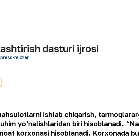
ashtirish dasturi ijrosi
 press-relizlar
ahsulotlarni ishlab chiqarish, tarmoqlarar
uhim yo‘nalishlaridan biri hisoblanadi. “
noat korxonasi hisoblanadi. Korxonada bu b