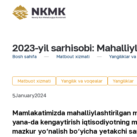
2023-yil sarhisobi: Mahalliyl
Bosh sahifa
Matbout xizmati
Yangiliklar va
Matbuot xizmati
Yangilik va voqealar
Yangiliklar
January
2024
5
Mamlakatimizda mahalliylashtirilgan m
yana-da kengaytirish iqtisodiyotning m
mazkur yo‘nalish bo‘yicha yetakchi sa