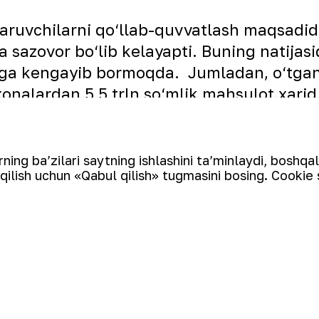
iqaruvchilarni qo‘llab-quvvatlash maqsadid
ga sazovor bo‘lib kelayapti. Buning natijas
yilga kengayib bormoqda. Jumladan, o‘tgan
xonalardan 5,5 trln so‘mlik mahsulot xarid
ing ba’zilari saytning ishlashini ta’minlaydi, boshqa
qilish uchun «Qabul qilish» tugmasini bosing. Cookie 