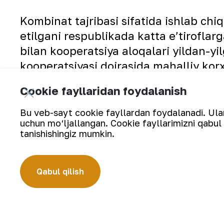
Kombinat tajribasi sifatida ishlab ch
etilgani respublikada katta eʼtiroflar
bilan kooperatsiya aloqalari yildan-
kooperatsiyasi doirasida mahalliy kor
Cookie fayllaridan foydalanish
Bu veb-sayt cookie fayllardan foydalanadi. Ularn
uchun mo‘ljallangan. Cookie fayllarimizni qabul 
tanishishingiz mumkin.
Qabul qilish