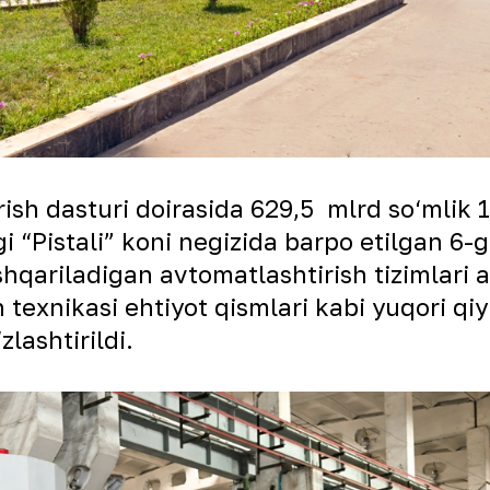
ish dasturi doirasida 629,5 mlrd so‘mlik 1
i “Pistali” koni negizida barpo etilgan 6-
hqariladigan avtomatlashtirish tizimlari a
 texnikasi ehtiyot qismlari kabi yuqori qiy
lashtirildi.