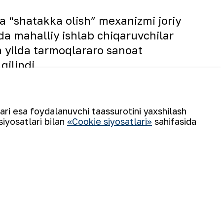
a “shatakka olish” mexanizmi joriy
ida mahalliy ishlab chiqaruvchilar
 yilda tarmoqlararo sanoat
 qilindi.
lari esa foydalanuvchi taassurotini yaxshilash
siyosatlari bilan
«Cookie siyosatlari»
sahifasida