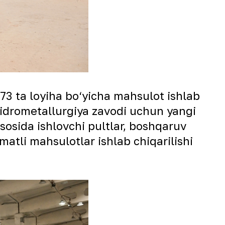
73 ta loyiha bo‘yicha mahsulot ishlab
gidrometallurgiya zavodi uchun yangi
sosida ishlovchi pultlar, boshqaruv
matli mahsulotlar ishlab chiqarilishi