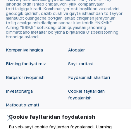
jahonda oltin ishlab chiqaruvchi yirik kompaniyalar
to‘rttaligiga kiradi. Kombinat yer osti boyliklari zaxiralarini
geologik qidirish, qazib olish va qayta ishlashdan to tayyor
mahsulot olishgacha bo‘lgan ishlab chiqarish jarayonlari
to‘liq amalga oshiriladigan sanoat klasteridir. “NKMK”
AJning “999,9” soflikdagi oltin quymalari jahonning
qimmatbaho metallar bo‘yicha birjalarida O‘zbekistonning
brendiga aylandi.
Kompaniya haqida
Aloqalar
Bizning faoliyatimiz
Sayt xaritasi
Barqaror rivojlanish
Foydalanish shartlari
Investorlarga
Cookie fayllaridan
foydalanish
Matbout xizmati
Ochiq ma'lumotlar
Cookie fayllaridan foydalanish
Karyera
RSS feed
Bu veb-sayt cookie fayllardan foydalanadi. Ularning