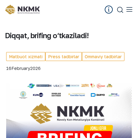
Diqqat, brifing o‘tkaziladi!
Matbuot xizmati
Press tadbirlar
Ommaviy tadbirlar
16
February
2026