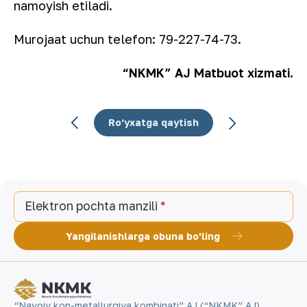
namoyish etiladi.
Murojaat uchun telefon: 79-227-74-73.
“NKMK” AJ Matbuot xizmati.
Ro‘yxatga qaytish
Elektron pochta manzili
Yangilanishlarga obuna bo'ling
“Navoiy kon-metallurgiya kombinati” AJ (“NKMK” AJ)