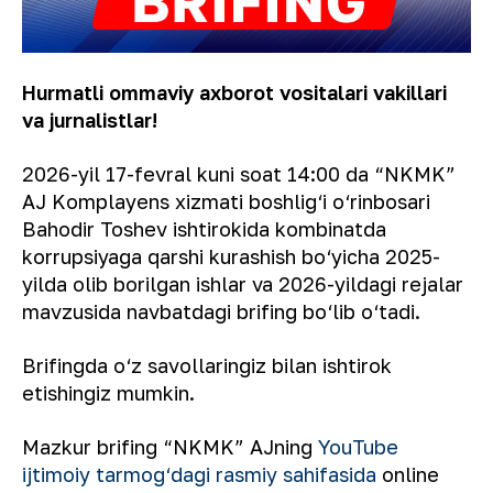
Hurmatli ommaviy axborot vositalari vakillari
va jurnalistlar!
2026-yil 17-fevral kuni soat 14:00 da “NKMK”
AJ Komplayens xizmati boshlig‘i o‘rinbosari
Bahodir Toshev ishtirokida kombinatda
korrupsiyaga qarshi kurashish bo‘yicha 2025-
yilda olib borilgan ishlar va 2026-yildagi rejalar
mavzusida navbatdagi brifing bo‘lib o‘tadi.
Brifingda o‘z savollaringiz bilan ishtirok
etishingiz mumkin.
Mazkur brifing “NKMK” AJning
YouTube
ijtimoiy tarmog‘dagi rasmiy sahifasida
online