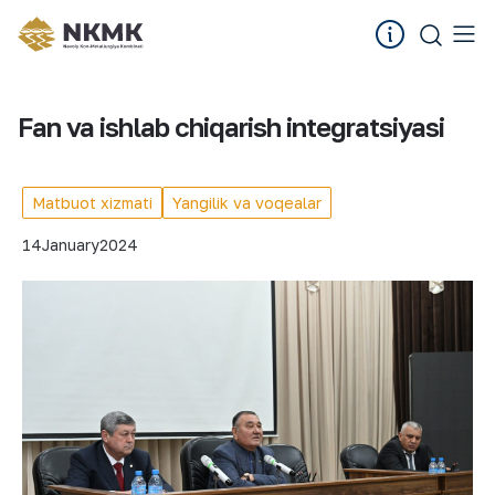
Fan va ishlab chiqarish integratsiyasi
Matbuot xizmati
Yangilik va voqealar
14
January
2024