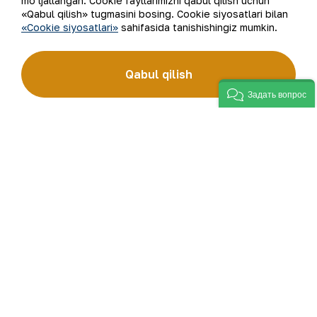
mo‘ljallangan. Cookie fayllarimizni qabul qilish uchun
«Qabul qilish» tugmasini bosing. Cookie siyosatlari bilan
«Cookie siyosatlari»
sahifasida tanishishingiz mumkin.
Ro‘yxatga qaytish
Qabul qilish
Задать вопрос
Elektron pochta manzili
Yangilanishlarga obuna bo'ling
“Navoiy kon-metallurgiya kombinati” AJ (“NKMK” AJ)
jahonda oltin ishlab chiqaruvchi yirik kompaniyalar
to‘rttaligiga kiradi. Kombinat yer osti boyliklari zaxiralarini
geologik qidirish, qazib olish va qayta ishlashdan to tayyor
mahsulot olishgacha bo‘lgan ishlab chiqarish jarayonlari
to‘liq amalga oshiriladigan sanoat klasteridir. “NKMK”
AJning “999,9” soflikdagi oltin quymalari jahonning
qimmatbaho metallar bo‘yicha birjalarida O‘zbekistonning