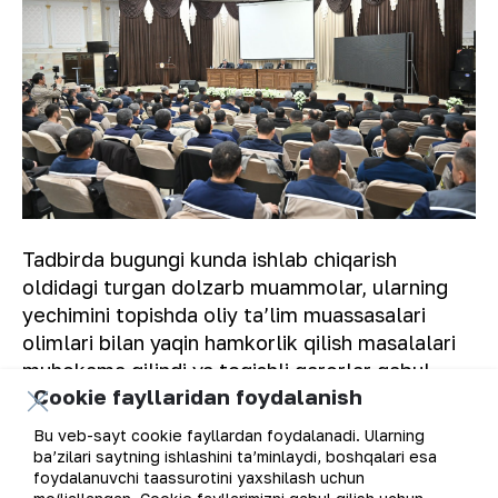
Tadbirda bugungi kunda ishlab chiqarish
oldidagi turgan dolzarb muammolar, ularning
yechimini topishda oliy taʼlim muassasalari
olimlari bilan yaqin hamkorlik qilish masalalari
muhokama qilindi va tegishli qarorlar qabul
Cookie fayllaridan foydalanish
qilindi.
Bu veb-sayt cookie fayllardan foydalanadi. Ularning
“NKMK” AJ
Matbuot xizmati.
ba’zilari saytning ishlashini ta’minlaydi, boshqalari esa
foydalanuvchi taassurotini yaxshilash uchun