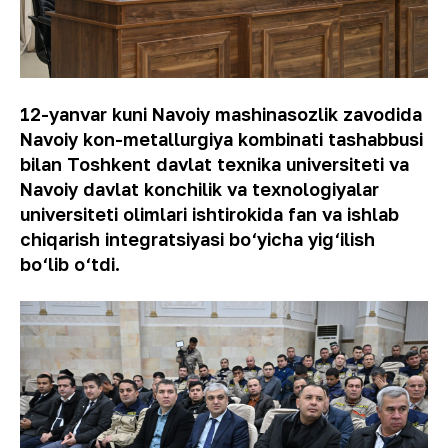
12-yanvar kuni Navoiy mashinasozlik zavodida
Navoiy kon-metallurgiya kombinati tashabbusi
bilan Toshkent davlat texnika universiteti va
Navoiy davlat konchilik va texnologiyalar
universiteti olimlari ishtirokida fan va ishlab
chiqarish integratsiyasi bo‘yicha yig‘ilish
bo‘lib o‘tdi.